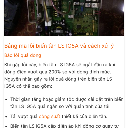
Bảng mã lỗi biến tần LS IG5A và cách xử lý
Báo lỗi quá dòng
Khi gặp lỗi này, biến tần LS IG5A sẽ ngắt đầu ra khi
dòng điện vượt quá 200% so với dòng định mức.
Nguyên nhân gây ra lỗi quá dòng trên biến tần LS
IG5A có thể bao gồm:
Thời gian tăng hoặc giảm tốc được cài đặt trên biến
tần LS IG5A quá ngắn so với quán tính của tải.
Tải vượt quá
công suất
thiết kế của biến tần.
Biến tần LS IG5A cấp điện áp khi động cơ quay tự