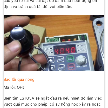
các yếu tố tải và cài đặt để đảm bảo hoạt động ổn
định và tránh quá tải đối với biến tần.
Báo lỗi quá nóng
Mã lỗi: OHt
Biến tần LS IG5A sẽ ngắt đầu ra nếu nhiệt độ làm việc
vượt quá mức cho phép, có sự hỏng hóc xảy ra hoặc