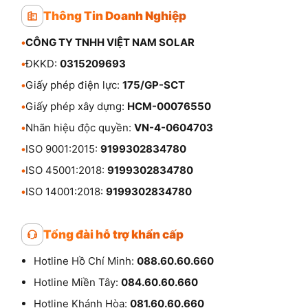
Thông Tin Doanh Nghiệp
•
CÔNG TY TNHH VIỆT NAM SOLAR
•
ĐKKD:
0315209693
•
Giấy phép điện lực:
175/GP-SCT
•
Giấy phép xây dựng:
HCM-00076550
•
Nhãn hiệu độc quyền:
VN-4-0604703
•
ISO 9001:2015:
9199302834780
•
ISO 45001:2018:
9199302834780
•
ISO 14001:2018:
9199302834780
Tổng đài hỗ trợ khẩn cấp
Hotline Hồ Chí Minh:
088.60.60.660
Hotline Miền Tây:
084.60.60.660
Hotline Khánh Hòa:
081.60.60.660