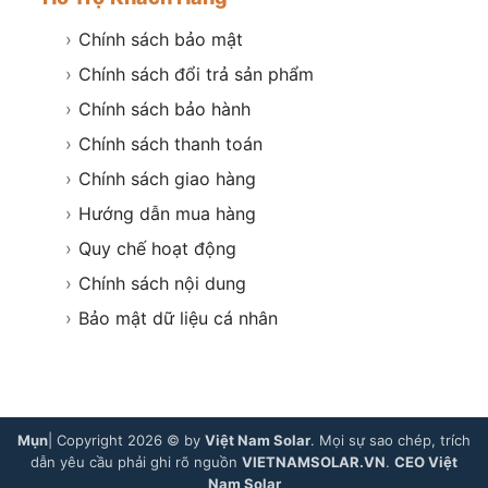
›
Chính sách bảo mật
›
Chính sách đổi trả sản phẩm
›
Chính sách bảo hành
›
Chính sách thanh toán
›
Chính sách giao hàng
›
Hướng dẫn mua hàng
›
Quy chế hoạt động
›
Chính sách nội dung
›
Bảo mật dữ liệu cá nhân
Mụn
| Copyright 2026 © by
Việt Nam Solar
. Mọi sự sao chép, trích
dẫn yêu cầu phải ghi rõ nguồn
VIETNAMSOLAR.VN
.
CEO Việt
Nam Solar