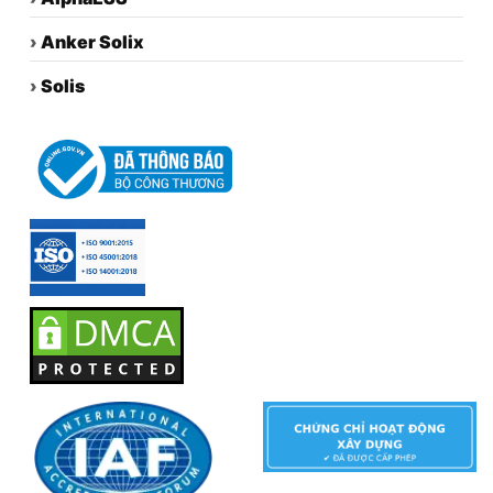
›
Anker Solix
›
Solis