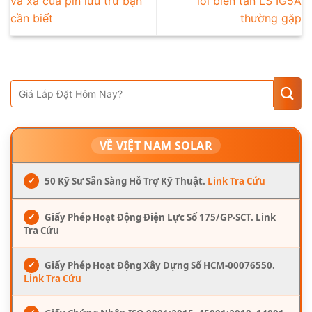
và xả của pin lưu trữ bạn
lỗi biến tần LS IG5A
cần biết
thường gặp
VỀ VIỆT NAM SOLAR
✓
50 Kỹ Sư Sẵn Sàng Hỗ Trợ Kỹ Thuật.
Link Tra Cứu
✓
Giấy Phép Hoạt Động Điện Lực Số 175/GP-SCT. Link
Tra Cứu
✓
Giấy Phép Hoạt Động Xây Dựng Số HCM-00076550.
Link Tra Cứu