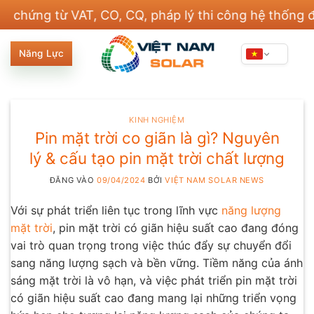
Bỏ
 từ VAT, CO, CQ, pháp lý thi công hệ thống điện và
qua
nội
Năng Lực
dung
KINH NGHIỆM
Pin mặt trời co giãn là gì? Nguyên
lý & cấu tạo pin mặt trời chất lượng
ĐĂNG VÀO
09/04/2024
BỞI
VIỆT NAM SOLAR NEWS
Với sự phát triển liên tục trong lĩnh vực
năng lượng
mặt trời
, pin mặt trời có giãn hiệu suất cao đang đóng
vai trò quan trọng trong việc thúc đẩy sự chuyển đổi
sang năng lượng sạch và bền vững. Tiềm năng của ánh
sáng mặt trời là vô hạn, và việc phát triển pin mặt trời
có giãn hiệu suất cao đang mang lại những triển vọng