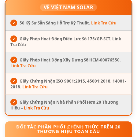
VỀ VIỆT NAM SOLAR
✓
50 Kỹ Sư Sẵn Sàng Hỗ Trợ Kỹ Thuật.
Link Tra Cứu
✓
Giấy Phép Hoạt Động Điện Lực Số 175/GP-SCT. Link
Tra Cứu
✓
Giấy Phép Hoạt Động Xây Dựng Số HCM-00076550.
Link Tra Cứu
✓
Giấy Chứng Nhận ISO 9001:2015, 45001:2018, 14001-
2018.
Link Tra Cứu
✓
Giấy Chứng Nhận Nhà Phân Phối Hơn 20 Thương
Hiệu –
Link Tra Cứu
ĐỐI TÁC PHÂN PHỐI CHÍNH THỨC TRÊN 20
THƯƠNG HIỆU TOÀN CẦU