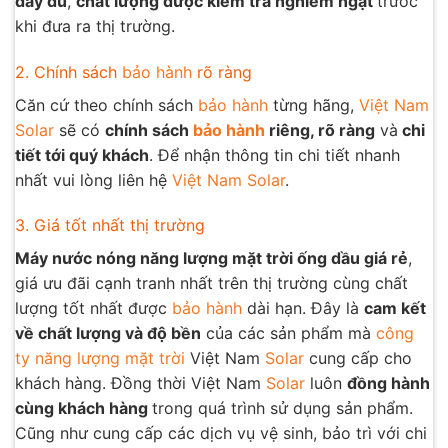
đầy đủ
,
chất lượng được kiểm tra nghiêm ngặt
trước
khi đưa ra thị trường.
2. Chính sách
bảo hành
rõ ràng
Căn cứ theo chính sách
bảo hành
từng hãng,
Việt Nam
Solar
sẽ có
chính sách
bảo hành
riêng, rõ ràng
và
chi
tiết tới quý khách
. Để nhận thông tin chi tiết nhanh
nhất vui lòng liên hệ
Việt Nam Solar
.
3. Giá tốt nhất thị trường
Máy nước nóng năng lượng mặt trời ống dầu giá rẻ
,
giá ưu đãi cạnh tranh nhất trên thị trường cùng chất
lượng tốt nhất được
bảo hành
dài hạn. Đây là
cam kết
về chất lượng và độ bền
của các sản phẩm mà
công
ty năng lượng mặt trời
Việt Nam
Solar
cung cấp cho
khách hàng. Đồng thời Việt Nam
Solar
luôn
đồng hành
cùng khách hàng
trong quá trình sử dụng sản phẩm.
Cũng như cung cấp các dịch vụ vệ sinh, bảo trì với chi