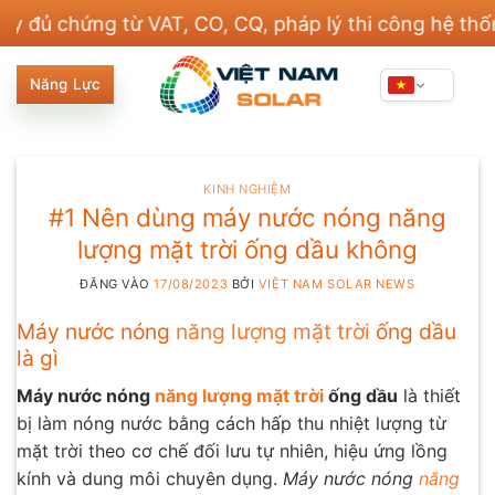
Bỏ
hứng từ VAT, CO, CQ, pháp lý thi công hệ thống điệ
qua
nội
Năng Lực
dung
KINH NGHIỆM
#1 Nên dùng máy nước nóng năng
lượng mặt trời ống dầu không
ĐĂNG VÀO
17/08/2023
BỞI
VIỆT NAM SOLAR NEWS
Máy nước nóng
năng lượng mặt trời
ống dầu
là gì
Máy nước nóng
năng lượng mặt trời
ống dầu
là thiết
bị làm nóng nước bằng cách hấp thu nhiệt lượng từ
mặt trời theo cơ chế đối lưu tự nhiên, hiệu ứng lồng
kính và dung môi chuyên dụng.
Máy nước nóng
năng