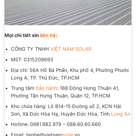
Mọi chi tiết xin
liên hệ
:
CÔNG TY TNHH
VIỆT NAM SOLAR
MST: 0315209693
Địa chỉ: 56A Hồ Bá Phấn, Khu phố 4, Phường Phước
Long A, TP. Thủ Đức, TP.HCM
Trung tâm
bảo hành
: 188 Đông Hưng Thuận 41,
Phường Tân Hưng Thuận, Quận 12, TP.HCM
Kho chứa hàng: Lô B14-15 Đường số 2, KCN Hải
Sơn, Xã Đức Hòa Hạ, Huyện Đức Hòa, Tỉnh
Long An
Hotline: 0981.982.979 – 088.60.60.660
Email: lienhe@vietnam
solar
.vn