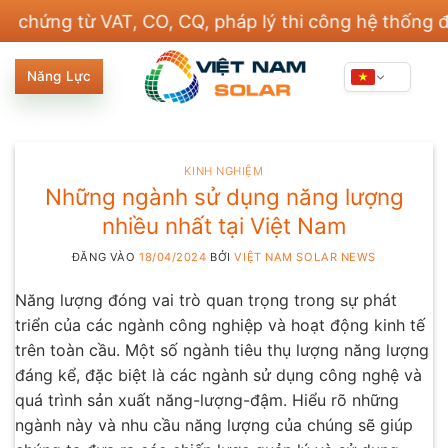
Bỏ
từ VAT, CO, CQ, pháp lý thi công hệ thống điện và 
qua
nội
Năng Lực
dung
KINH NGHIỆM
Những ngành sử dụng năng lượng
nhiều nhất tại Việt Nam
ĐĂNG VÀO
18/04/2024
BỞI
VIỆT NAM SOLAR NEWS
Năng lượng đóng vai trò quan trọng trong sự phát
triển của các ngành công nghiệp và hoạt động kinh tế
trên toàn cầu. Một số ngành tiêu thụ lượng năng lượng
đáng kể, đặc biệt là các ngành sử dụng công nghệ và
quá trình sản xuất năng-lượng-đậm. Hiểu rõ những
ngành này và nhu cầu năng lượng của chúng sẽ giúp