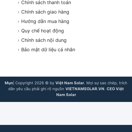
›
Chính sách thanh toán
›
Chính sách giao hàng
›
Hướng dẫn mua hàng
›
Quy chế hoạt động
›
Chính sách nội dung
›
Bảo mật dữ liệu cá nhân
Mụn
| Copyright 2026 © by
Việt Nam Solar
. Mọi sự sao chép, trích
dẫn yêu cầu phải ghi rõ nguồn
VIETNAMSOLAR.VN
.
CEO Việt
Nam Solar