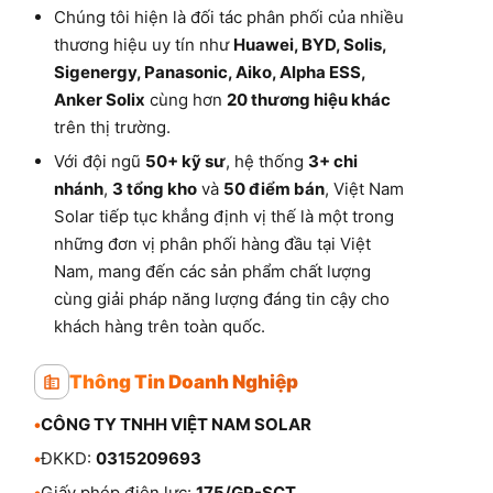
Chúng tôi hiện là đối tác phân phối của nhiều
thương hiệu uy tín như
Huawei, BYD, Solis,
Sigenergy, Panasonic, Aiko, Alpha ESS,
Anker Solix
cùng hơn
20 thương hiệu khác
trên thị trường.
Với đội ngũ
50+ kỹ sư
, hệ thống
3+ chi
nhánh
,
3 tổng kho
và
50 điểm bán
, Việt Nam
Solar tiếp tục khẳng định vị thế là một trong
những đơn vị phân phối hàng đầu tại Việt
Nam, mang đến các sản phẩm chất lượng
cùng giải pháp năng lượng đáng tin cậy cho
khách hàng trên toàn quốc.
Thông Tin Doanh Nghiệp
•
CÔNG TY TNHH VIỆT NAM SOLAR
•
ĐKKD:
0315209693
•
Giấy phép điện lực:
175/GP-SCT