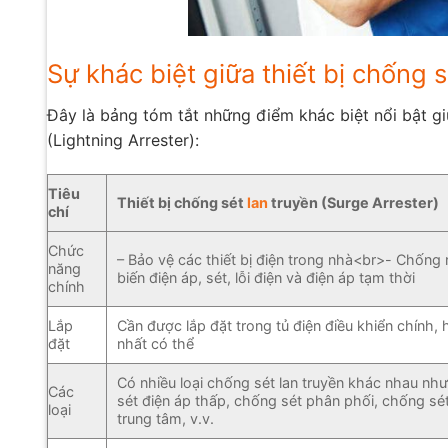
Sự khác biệt giữa thiết bị chống 
Đây là bảng tóm tắt những điểm khác biệt nổi bật gi
(Lightning Arrester):
Tiêu
Thiết bị chống sét
lan
truyền (Surge Arrester)
chí
Chức
– Bảo vệ các thiết bị điện trong nhà<br>- Chống
năng
biến điện áp, sét, lỗi điện và điện áp tạm thời
chính
Lắp
Cần được lắp đặt trong tủ điện điều khiển chính,
đặt
nhất có thể
Có nhiều loại chống sét lan truyền khác nhau nh
Các
sét điện áp thấp, chống sét phân phối, chống sé
loại
trung tâm, v.v.