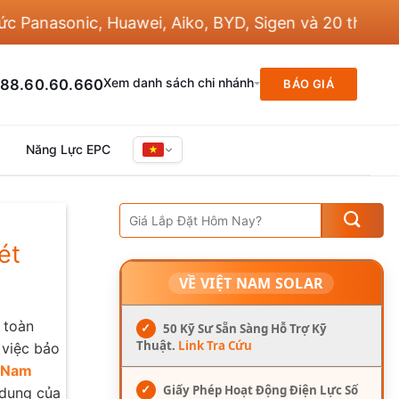
onic, Huawei, Aiko, BYD, Sigen và 20 thương hiệu kh
Xem danh sách chi nhánh
88.60.60.660
BÁO GIÁ
Năng Lực EPC
ét
VỀ VIỆT NAM SOLAR
 toàn
✓
50 Kỹ Sư Sẵn Sàng Hỗ Trợ Kỹ
Thuật.
Link Tra Cứu
 việc bảo
 Nam
✓
Giấy Phép Hoạt Động Điện Lực Số
g dụng của