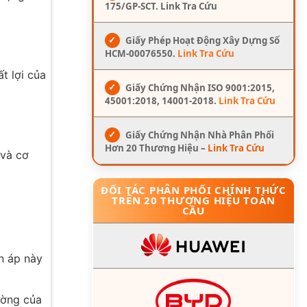
175/GP-SCT. Link Tra Cứu
✓
Giấy Phép Hoạt Động Xây Dựng Số
HCM-00076550.
Link Tra Cứu
t lợi của
✓
Giấy Chứng Nhận ISO 9001:2015,
45001:2018, 14001-2018.
Link Tra Cứu
✓
Giấy Chứng Nhận Nhà Phân Phối
Hơn 20 Thương Hiệu –
Link Tra Cứu
 và cơ
ĐỐI TÁC PHÂN PHỐI CHÍNH THỨC
TRÊN 20 THƯƠNG HIỆU TOÀN
CẦU
n áp này
ường của