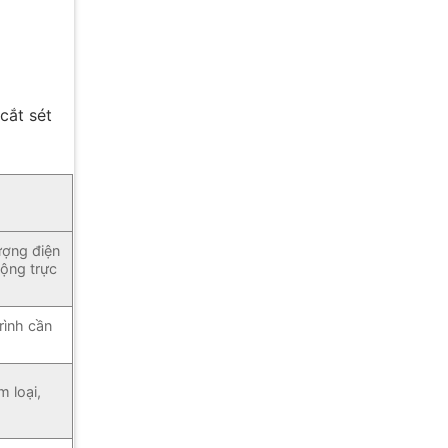
 cắt sét
ượng điện
động trực
rình cần
m loại,