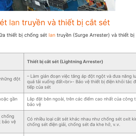
sét
lan
truyền và thiết bị cắt sét
ữa thiết bị chống sét
lan
truyền (Surge Arrester) và thiết bị
Thiết bị cắt sét (Lightning Arrester)
– Làm gián đoạn việc tăng áp đột ngột và đưa năng l
 những đột
quá tải xuống đất<br>- Bảo vệ thiết bị điện khỏi tác 
tiếp của sét
 hoặc gần
Lắp đặt bên ngoài, trên các điểm cao nhất của công t
bảo vệ
ư chống
Có nhiều loại cắt sét khác nhau như chống sét oxit ki
t bảo vệ
chống sét điện giải, chống sét đa khe hở, v.v.