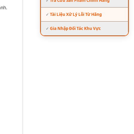
✓
Tra Cứu Sản Phẩm Chính Hãng
ành.
✓
Tài Liệu Xử Lý Lỗi Từ Hãng
✓
Gia Nhập Đối Tác Khu Vực