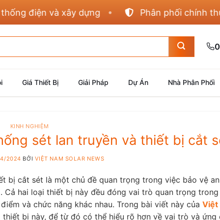
iện và xây dựng
Phân phối chính thức Panas
0
i
Giá Thiết Bị
Giải Pháp
Dự Án
Nhà Phân Phối
KINH NGHIỆM
hống sét lan truyền và thiết bị cắt s
04/2024
BỞI
VIỆT NAM SOLAR NEWS
ết bị cắt sét là một chủ đề quan trọng trong việc bảo vệ an
. Cả hai loại thiết bị này đều đóng vai trò quan trọng trong
 điểm và chức năng khác nhau. Trong bài viết này của
Việt
 thiết bị này, để từ đó có thể hiểu rõ hơn về vai trò và ứn