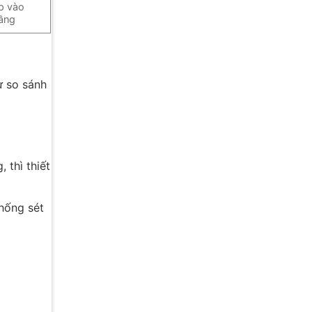
p vào
tầng
ư so sánh
 thì thiết
chống sét