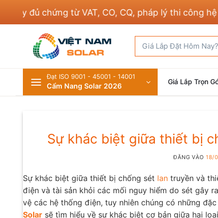
Bỏ
ủ chứng từ VAT, CO, CQ, pháp lý thi công hệ thống đ
qua
nội
Tìm
dung
kiếm:
Đạt ISO 9001 - 45001 - 14001
Giá Lắp Trọn Gó
Cẩm Nang Solar 2026
Sự khác biệt giữa thiết bị c
ĐĂNG VÀO
18/
Sự khác biệt giữa thiết bị chống sét
lan
truyền và thi
điện và tài sản khỏi các mối nguy hiểm do sét gây ra
vệ các hệ thống điện, tuy nhiên chúng có những đặc
Solar
sẽ tìm hiểu về sự khác biệt cơ bản giữa hai loại