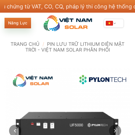
Bỏ
ng từ VAT, CO, CQ, pháp lý thi công hệ thống điện v
qua
nội
Năng Lực
dung
TRANG CHỦ
/
PIN LƯU TRỮ LITHIUM ĐIỆN MẶT
TRỜI - VIỆT NAM SOLAR PHÂN PHỐI