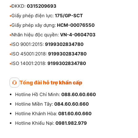
•
ĐKKD:
0315209693
•
Giấy phép điện lực:
175/GP-SCT
•
Giấy phép xây dựng:
HCM-00076550
•
Nhãn hiệu độc quyền:
VN-4-0604703
•
ISO 9001:2015:
9199302834780
•
ISO 45001:2018:
9199302834780
•
ISO 14001:2018:
9199302834780
Tổng đài hỗ trợ khẩn cấp
Hotline Hồ Chí Minh:
088.60.60.660
Hotline Miền Tây:
084.60.60.660
Hotline Khánh Hòa:
081.60.60.660
Hotline Khiếu Nại:
0981.982.979