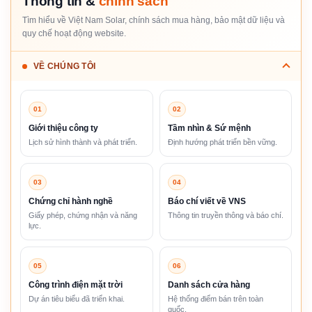
Thông tin &
chính sách
Tìm hiểu về Việt Nam Solar, chính sách mua hàng, bảo mật dữ liệu và
quy chế hoạt động website.
VỀ CHÚNG TÔI
01
02
Giới thiệu công ty
Tầm nhìn & Sứ mệnh
Lịch sử hình thành và phát triển.
Định hướng phát triển bền vững.
03
04
Chứng chỉ hành nghề
Báo chí viết về VNS
Giấy phép, chứng nhận và năng
Thông tin truyền thông và báo chí.
lực.
05
06
Công trình điện mặt trời
Danh sách cửa hàng
Dự án tiêu biểu đã triển khai.
Hệ thống điểm bán trên toàn
quốc.