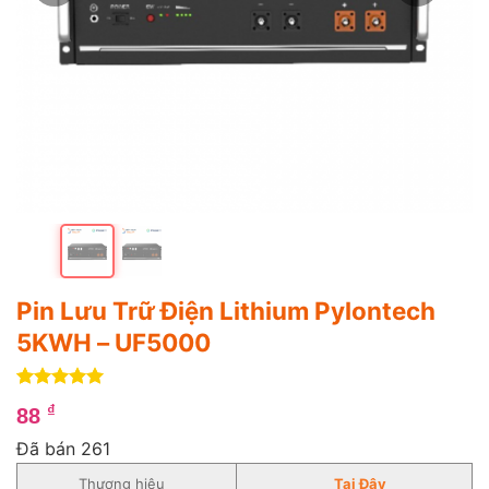
Pin Lưu Trữ Điện Lithium Pylontech
5KWH – UF5000
5
4
trên 5
₫
88
dựa trên
đánh giá
Đã bán 261
Thương hiệu
Tại Đây