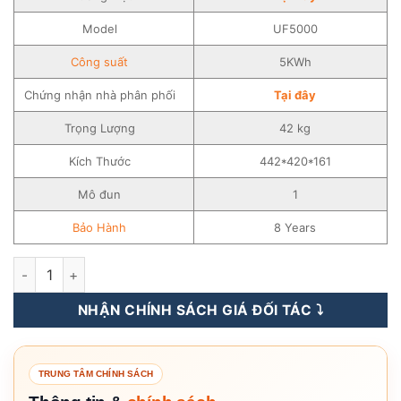
Model
UF5000
Công suất
5KWh
Chứng nhận nhà phân phối
Tại đây
Trọng Lượng
42 kg
Kích Thước
442*420*161
Mô đun
1
Bảo Hành
8 Years
Pin Lưu Trữ Điện Lithium Pylontech 5KWH - UF5000 số lượng
NHẬN CHÍNH SÁCH GIÁ ĐỐI TÁC ⤵️
TRUNG TÂM CHÍNH SÁCH