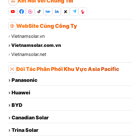
Kết Nối Với Chúng Tôi
Zalo
WebSite Cùng Công Ty
›
Vietnamsolar.vn
›
Vietnamsolar.com.vn
›
Vietnamsolar.net
Đối Tác Phân Phối Khu Vực Asia Pacific
›
Panasonic
›
Huawei
›
BYD
›
Canadian Solar
›
Trina Solar