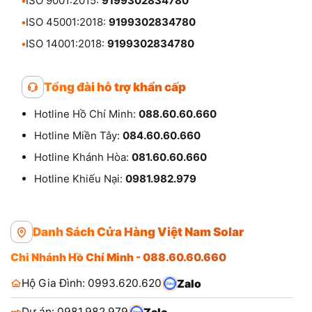
•
ISO 9001:2015:
9199302834780
•
ISO 45001:2018:
9199302834780
•
ISO 14001:2018:
9199302834780
Tổng đài hỗ trợ khẩn cấp
Hotline Hồ Chí Minh:
088.60.60.660
Hotline Miền Tây:
084.60.60.660
Hotline Khánh Hòa:
081.60.60.660
Hotline Khiếu Nại:
0981.982.979
Danh Sách Cửa Hàng Việt Nam Solar
Chi Nhánh Hồ Chí Minh - 088.60.60.660
Hộ Gia Đình: 0993.620.620
Zalo
Dự án: 0981.982.979