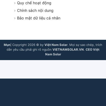
›
Quy chế hoạt động
›
Chính sách nội dung
›
Bảo mật dữ liệu cá nhân
Mụn
| Copyright 2026 © by
Việt Nam Solar
. Mọi sự sao chép, trích
dẫn yêu cầu phải ghi rõ nguồn
VIETNAMSOLAR.VN
.
CEO Việt
Nam Solar