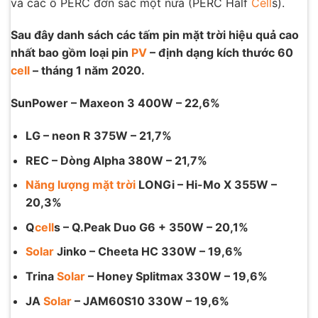
và các ô PERC đơn sắc một nửa (PERC Half
Cell
s).
Sau đây danh sách các tấm pin mặt trời hiệu quả cao
nhất bao gồm loại pin
PV
– định dạng kích thước 60
cell
– tháng 1 năm 2020.
SunPower – Maxeon 3 400W – 22,6%
LG – neon R 375W – 21,7%
REC – Dòng Alpha 380W – 21,7%
Năng lượng mặt trời
LONGi – Hi-Mo X 355W –
20,3%
Q
cell
s – Q.Peak Duo G6 + 350W – 20,1%
Solar
Jinko – Cheeta HC 330W – 19,6%
Trina
Solar
– Honey Splitmax 330W – 19,6%
JA
Solar
– JAM60S10 330W – 19,6%