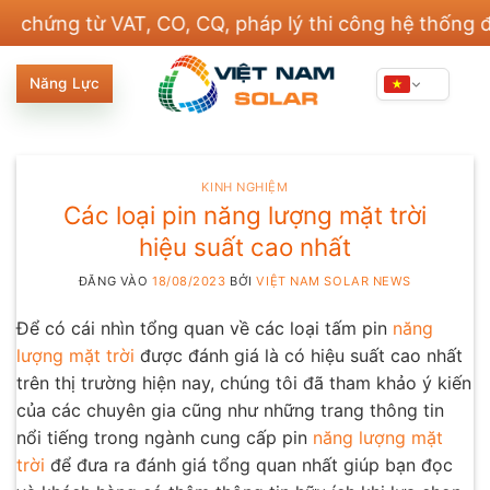
Bỏ
g từ VAT, CO, CQ, pháp lý thi công hệ thống điện và
qua
nội
Năng Lực
dung
KINH NGHIỆM
Các loại pin năng lượng mặt trời
hiệu suất cao nhất
ĐĂNG VÀO
18/08/2023
BỞI
VIỆT NAM SOLAR NEWS
Để có cái nhìn tổng quan về các loại tấm pin
năng
lượng mặt trời
được đánh giá là có hiệu suất cao nhất
trên thị trường hiện nay, chúng tôi đã tham khảo ý kiến
của các chuyên gia cũng như những trang thông tin
nổi tiếng trong ngành cung cấp pin
năng lượng mặt
trời
để đưa ra đánh giá tổng quan nhất giúp bạn đọc