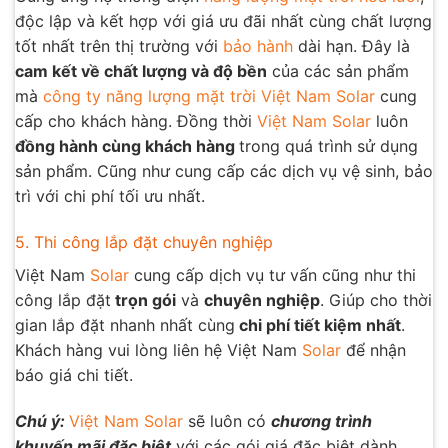
độc lập và kết hợp với giá ưu đãi nhất cùng chất lượng
tốt nhất trên thị trường với
bảo hành
dài hạn. Đây là
cam kết về chất lượng và độ bền
của các sản phẩm
mà
công ty năng lượng mặt trời
Việt Nam Solar
cung
cấp cho khách hàng. Đồng thời
Việt Nam Solar
luôn
đồng hành cùng khách hàng
trong quá trình sử dụng
sản phẩm. Cũng như cung cấp các dịch vụ vệ sinh, bảo
trì với chi phí tối ưu nhất.
5. Thi công lắp đặt chuyên nghiệp
Việt Nam
Solar
cung cấp dịch vụ tư vấn cũng như thi
công lắp đặt
trọn gói
và
chuyên nghiệp
. Giúp cho thời
gian lắp đặt nhanh nhất cùng
chi phí tiết kiệm nhất
.
Khách hàng vui lòng liên hệ Việt Nam
Solar
để nhận
báo giá chi tiết.
Chú ý:
Việt Nam Solar
sẽ luôn có
chương trình
khuyến mãi đặc biệt
với các gói giá đặc biệt dành