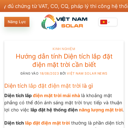
Bỏ
ứng từ VAT, CO, CQ, pháp lý thi công hệ thống điện 
qua
nội
Năng Lực
dung
KINH NGHIỆM
Hướng dẫn tính Diện tích lắp đặt
điện mặt trời cần biết
ĐĂNG VÀO
18/08/2023
BỞI
VIỆT NAM SOLAR NEWS
Diện tích
lắp đặt điện mặt trời
là gì
Diện tích lắp
điện mặt trời mái nhà
là khoảng mặt
phẳng có thể đón ánh sáng mặt trời trực tiếp và thuận
lợi cho việc
lắp đặt hệ thống điện
năng lượng mặt trời
.
Diện tích
lắp đặt điện mặt trời
thường là phần diện tích