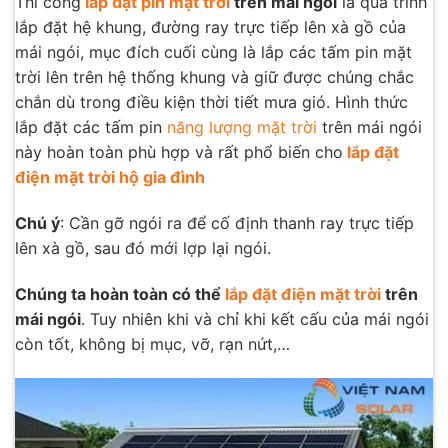
Thi công
lắp đặt pin mặt trời
trên mái ngói
là quá trình
lắp đặt hệ khung, đường ray trực tiếp lên xà gồ của
mái ngói, mục đích cuối cùng là lắp các tấm pin mặt
trời lên trên hệ thống khung và giữ được chúng chắc
chắn dù trong điều kiện thời tiết mưa gió. Hình thức
lắp đặt các tấm pin
năng lượng mặt trời
trên mái ngói
này hoàn toàn phù hợp và rất phổ biến cho
lắp đặt
điện mặt trời hộ gia đình
Chú ý
: Cần gỡ ngói ra để cố định thanh ray trực tiếp
lên xà gồ, sau đó mới lợp lại ngói.
Chúng ta hoàn toàn có thể
lắp đặt điện mặt trời
trên
mái ngói
. Tuy nhiên khi và chỉ khi kết cấu của mái ngói
còn tốt, không bị mục, vỡ, rạn nứt,…