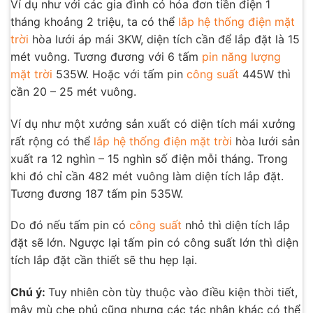
Ví dụ như với các gia đình có hóa đơn tiền điện 1
tháng khoảng 2 triệu, ta có thể
lắp hệ thống điện mặt
trời
hòa lưới áp mái 3KW, diện tích cần để lắp đặt là 15
mét vuông. Tương đương với 6 tấm
pin năng lượng
mặt trời
535W. Hoặc với tấm pin
công suất
445W thì
cần 20 – 25 mét vuông.
Ví dụ như một xưởng sản xuất có diện tích mái xưởng
rất rộng có thể
lắp hệ thống điện mặt trời
hòa lưới sản
xuất ra 12 nghìn – 15 nghìn số điện mỗi tháng. Trong
khi đó chỉ cần 482 mét vuông làm diện tích lắp đặt.
Tương đương 187 tấm pin 535W.
Do đó nếu tấm pin có
công suất
nhỏ thì diện tích lắp
đặt sẽ lớn. Ngược lại tấm pin có công suất lớn thì diện
tích lắp đặt cần thiết sẽ thu hẹp lại.
Chú ý:
Tuy nhiên còn tùy thuộc vào điều kiện thời tiết,
mây mù che phủ cũng nhưng các tác nhân khác có thể