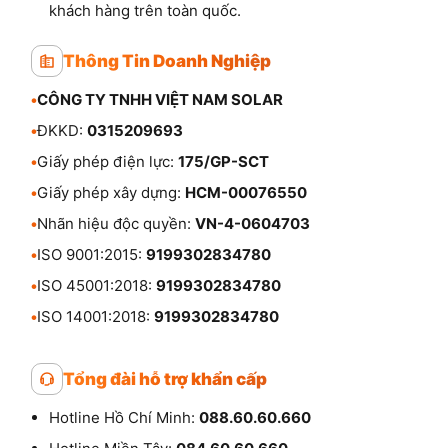
khách hàng trên toàn quốc.
Thông Tin Doanh Nghiệp
•
CÔNG TY TNHH VIỆT NAM SOLAR
•
ĐKKD:
0315209693
•
Giấy phép điện lực:
175/GP-SCT
•
Giấy phép xây dựng:
HCM-00076550
•
Nhãn hiệu độc quyền:
VN-4-0604703
•
ISO 9001:2015:
9199302834780
•
ISO 45001:2018:
9199302834780
•
ISO 14001:2018:
9199302834780
Tổng đài hỗ trợ khẩn cấp
Hotline Hồ Chí Minh:
088.60.60.660