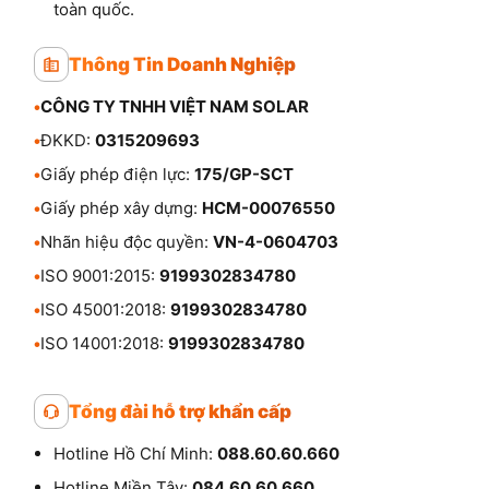
toàn quốc.
Thông Tin Doanh Nghiệp
•
CÔNG TY TNHH VIỆT NAM SOLAR
•
ĐKKD:
0315209693
•
Giấy phép điện lực:
175/GP-SCT
•
Giấy phép xây dựng:
HCM-00076550
•
Nhãn hiệu độc quyền:
VN-4-0604703
•
ISO 9001:2015:
9199302834780
•
ISO 45001:2018:
9199302834780
•
ISO 14001:2018:
9199302834780
Tổng đài hỗ trợ khẩn cấp
Hotline Hồ Chí Minh:
088.60.60.660
Hotline Miền Tây:
084.60.60.660