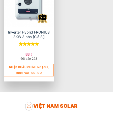
Inverter Hybrid FRONIUS
8KW 3 pha [Giá Sỉ]
Được xếp
hạng
5
5
88
₫
sao
Đã bán 223
NHẬP KHẨU CHÍNH NGẠCH,
100% VAT, CO, CQ
VIỆT NAM SOLAR