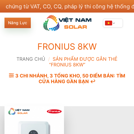
Bỏ
ng từ VAT, CO, CQ, pháp lý thi công hệ thống điện 
qua
nội
Năng Lực
dung
FRONIUS 8KW
TRANG CHỦ
/
SẢN PHẨM ĐƯỢC GẮN THẺ
“FRONIUS 8KW”
3 CHI NHÁNH, 3 TỔNG KHO, 50 ĐIỂM BÁN: TÌM
CỬA HÀNG GẦN BẠN ↩️