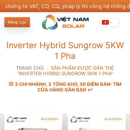
Bỏ
ng từ VAT, CO, CQ, pháp lý thi công hệ thống điện v
qua
nội
Năng Lực
dung
Inverter Hybrid Sungrow 5KW
1 Pha
TRANG CHỦ
/
SẢN PHẨM ĐƯỢC GẮN THẺ
“INVERTER HYBRID SUNGROW 5KW 1 PHA”
3 CHI NHÁNH, 3 TỔNG KHO, 50 ĐIỂM BÁN: TÌM
CỬA HÀNG GẦN BẠN ↩️