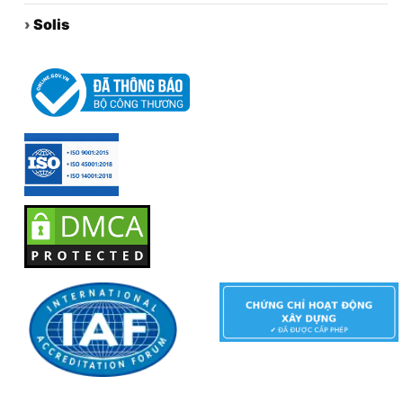
›
Solis