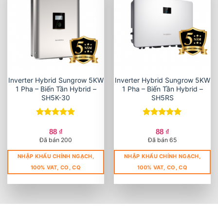
Inverter Hybrid Sungrow 5KW
Inverter Hybrid Sungrow 5KW
1 Pha – Biến Tần Hybrid –
1 Pha – Biến Tần Hybrid –
SH5K-30
SH5RS
Được xếp
Được xếp
hạng
5
5
hạng
5
5
88
₫
88
₫
sao
sao
Đã bán 200
Đã bán 65
NHẬP KHẨU CHÍNH NGẠCH,
NHẬP KHẨU CHÍNH NGẠCH,
100% VAT, CO, CQ
100% VAT, CO, CQ