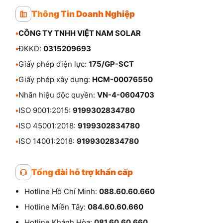
Thông Tin Doanh Nghiệp
•
CÔNG TY TNHH VIỆT NAM SOLAR
•
ĐKKD:
0315209693
•
Giấy phép điện lực:
175/GP-SCT
•
Giấy phép xây dựng:
HCM-00076550
•
Nhãn hiệu độc quyền:
VN-4-0604703
•
ISO 9001:2015:
9199302834780
•
ISO 45001:2018:
9199302834780
•
ISO 14001:2018:
9199302834780
Tổng đài hỗ trợ khẩn cấp
Hotline Hồ Chí Minh:
088.60.60.660
Hotline Miền Tây:
084.60.60.660
Hotline Khánh Hòa:
081.60.60.660