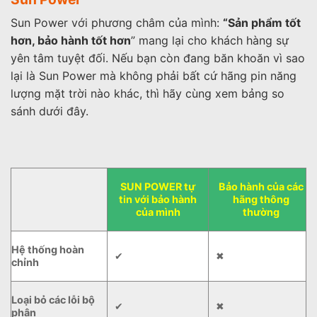
Sun Power với phương châm của mình:
“Sản phẩm tốt
hơn, bảo hành tốt hơn
” mang lại cho khách hàng sự
yên tâm tuyệt đối. Nếu bạn còn đang băn khoăn vì sao
lại là Sun Power mà không phải bất cứ hãng pin năng
lượng mặt trời nào khác, thì hãy cùng xem bảng so
sánh dưới đây.
SUN POWER tự
Bảo hành của các
tin với bảo hành
hãng thông
của mình
thường
Hệ thống hoàn
✔
✖
chỉnh
Loại bỏ các lỗi bộ
✔
✖
phận