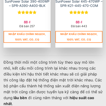
SunPower Solar 390-400WP
SunPower Solar 445-470WP –
– SPR-A390-A400-BLK
SPR-X21-445-470-COM
Được xếp
Được xếp
hạng
5
5
hạng
5
5
88
₫
88
₫
sao
sao
Đã bán 257
Đã bán 443
NHẬP KHẨU CHÍNH NGẠCH,
NHẬP KHẨU CHÍNH NGẠCH,
100% VAT, CO, CQ
100% VAT, CO, CQ
Đồng thời mỗi một công trình tùy theo quy mô lớn
nhỏ, kết cấu mỗi công trình lại khác nhau trong các
điều kiện khí hậu thời tiết khác nhau sẽ có giải pháp
thi công lắp đặt hệ thống điện mặt trời khác nhau. Các
bộ phận cấu thành hệ thống sản xuất điện năng lượng
mặt trời cũng cần được tuyển lựa kỹ càng để có thể sử
dụng
lâu bền
đi cùng năm tháng với
hiệu suất cao
nhất
.