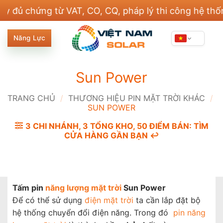
Bỏ
hứng từ VAT, CO, CQ, pháp lý thi công hệ thống điện
qua
nội
Năng Lực
dung
Sun Power
TRANG CHỦ
/
THƯƠNG HIỆU PIN MẶT TRỜI KHÁC
/
SUN POWER
3 CHI NHÁNH, 3 TỔNG KHO, 50 ĐIỂM BÁN: TÌM
CỬA HÀNG GẦN BẠN ↩️
Tấm pin
năng lượng mặt trời
Sun Power
Để có thể sử dụng
điện mặt trời
ta cần lắp đặt bộ
hệ thống chuyển đổi điện năng. Trong đó
pin năng