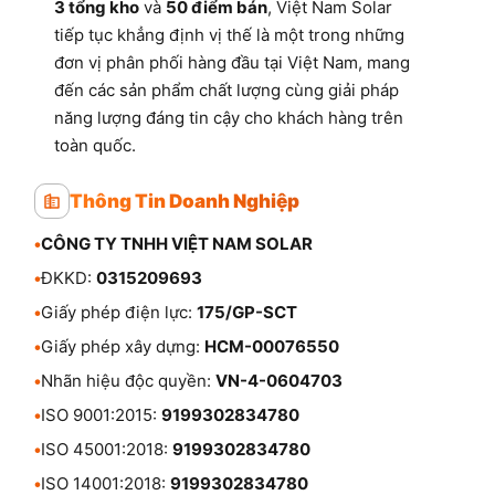
3 tổng kho
và
50 điểm bán
, Việt Nam Solar
tiếp tục khẳng định vị thế là một trong những
đơn vị phân phối hàng đầu tại Việt Nam, mang
đến các sản phẩm chất lượng cùng giải pháp
năng lượng đáng tin cậy cho khách hàng trên
toàn quốc.
Thông Tin Doanh Nghiệp
•
CÔNG TY TNHH VIỆT NAM SOLAR
•
ĐKKD:
0315209693
•
Giấy phép điện lực:
175/GP-SCT
•
Giấy phép xây dựng:
HCM-00076550
•
Nhãn hiệu độc quyền:
VN-4-0604703
•
ISO 9001:2015:
9199302834780
•
ISO 45001:2018:
9199302834780
•
ISO 14001:2018:
9199302834780