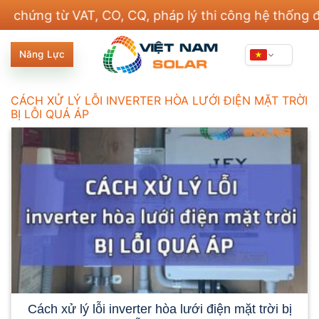
Bỏ
ứng từ VAT, CO, CQ, pháp lý thi công hệ thống điện 
qua
nội
Năng Lực
dung
CÁCH XỬ LÝ LỖI INVERTER HÒA LƯỚI ĐIỆN MẶT TRỜI
BỊ LỖI QUÁ ÁP
Cách xử lý lỗi inverter hòa lưới điện mặt trời bị