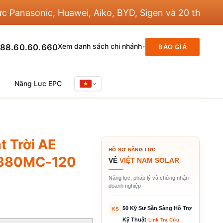
asonic, Huawei, Aiko, BYD, Sigen và 20 thương hiệu
Xem danh sách chi nhánh
88.60.60.660
BÁO GIÁ
Năng Lực EPC
 Trời AE
HỒ SƠ NĂNG LỰC
E380MC-120
VỀ
VIỆT NAM SOLAR
Năng lực, pháp lý và chứng nhận
doanh nghiệp
50 Kỹ Sư Sẵn Sàng Hỗ Trợ
KS
Kỹ Thuật
Link Tra Cứu