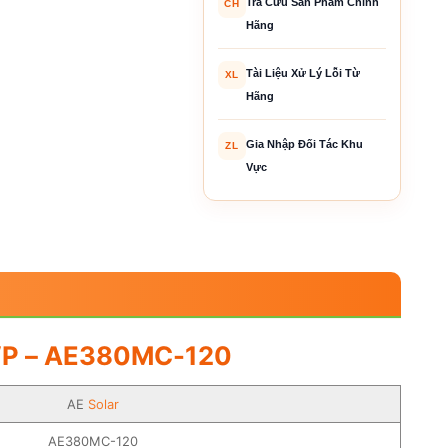
Tra Cứu Sản Phẩm Chính
CH
Hãng
Tài Liệu Xử Lý Lỗi Từ
XL
Hãng
Gia Nhập Đối Tác Khu
ZL
Vực
P – AE380MC-120
AE
Solar
AE380MC-120