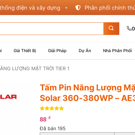
g điện và xây dựng
Phân phối chính thức Pan
0
i
Giá Thiết Bị
Giải Pháp
Dự Án
Nhà Phân Phối
NĂNG LƯỢNG MẶT TRỜI TIER 1
Tấm Pin Năng Lượng Mặt
Solar 360-380WP – A
5
1
trên 5
₫
88
dựa trên
đánh giá
Đã bán 195