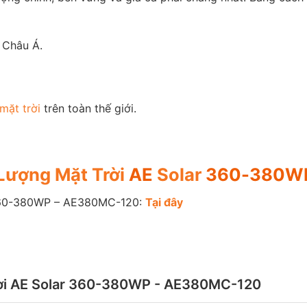
 Châu Á.
mặt trời
trên toàn thế giới.
Lượng Mặt Trời
AE
Solar
360-380WP
0-380WP – AE380MC-120:
T
ạ
i
đây
rời AE Solar 360-380WP - AE380MC-120