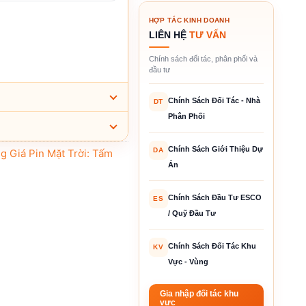
HỢP TÁC KINH DOANH
LIÊN HỆ
TƯ VẤN
Chính sách đối tác, phân phối và
đầu tư
Chính Sách Đối Tác - Nhà
DT
Phân Phối
Chính Sách Giới Thiệu Dự
DA
g Giá Pin Mặt Trời: Tấm
Án
Chính Sách Đầu Tư ESCO
ES
/ Quỹ Đầu Tư
Chính Sách Đối Tác Khu
KV
Vực - Vùng
Gia nhập đối tác khu
vực