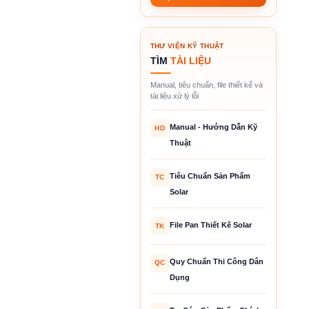
THƯ VIỆN KỸ THUẬT
TÌM
TÀI LIỆU
Manual, tiêu chuẩn, file thiết kế và
tài liệu xử lý lỗi
Manual - Hướng Dẫn Kỹ
HD
Thuật
Tiêu Chuẩn Sản Phẩm
TC
Solar
File Pan Thiết Kế Solar
TK
Quy Chuẩn Thi Công Dân
QC
Dụng