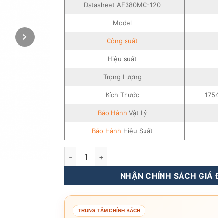
Datasheet AE380MC-120
Model
Công suất
Hiệu suất
Trọng Lượng
Kích Thước
175
Bảo Hành
Vật Lý
Bảo Hành
Hiệu Suất
Tấm Pin Năng Lượng Mặt Trời AE Solar 360
NHẬN CHÍNH SÁCH GIÁ Đ
TRUNG TÂM CHÍNH SÁCH