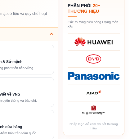
PHÂN PHỐI
20+
THƯƠNG HIỆU
mật dữ liệu và quy chế hoạt
Các thương hiệu năng lượng toàn
cầu
n & Sứ mệnh
g phát triển bền vững.
viết về VNS
 truyền thông và báo chí.
Nhấp logo để xem chi tiết thương
ch cửa hàng
hiệu
điểm bán trên toàn quốc.