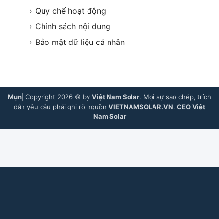
›
Quy chế hoạt động
›
Chính sách nội dung
›
Bảo mật dữ liệu cá nhân
Mụn
| Copyright 2026 © by
Việt Nam Solar
. Mọi sự sao chép, trích
dẫn yêu cầu phải ghi rõ nguồn
VIETNAMSOLAR.VN
.
CEO Việt
Nam Solar