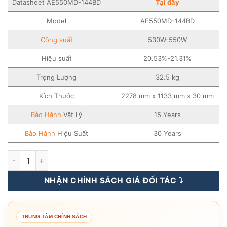
Datasheet AE550MD-144BD
Tạ
i
đây
Model
AE550MD-144BD
Công suất
530W-550W
Hiệu suất
20.53%-21.31%
Trọng Lượng
32.5 kg
Kích Thước
2278 mm x 1133 mm x 30 mm
Bảo Hành
Vật Lý
15 Years
Bảo Hành
Hiệu Suất
30 Years
Tấm Pin Năng Lượng Mặt Trời AE Solar 530-550WP - AE550M
NHẬN CHÍNH SÁCH GIÁ ĐỐI TÁC ⤵️
TRUNG TÂM CHÍNH SÁCH