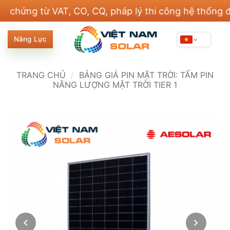
Bỏ
ng từ VAT, CO, CQ, pháp lý thi công hệ thống điện v
qua
nội
Năng Lực
dung
TRANG CHỦ
/
BẢNG GIÁ PIN MẶT TRỜI: TẤM PIN
NĂNG LƯỢNG MẶT TRỜI TIER 1