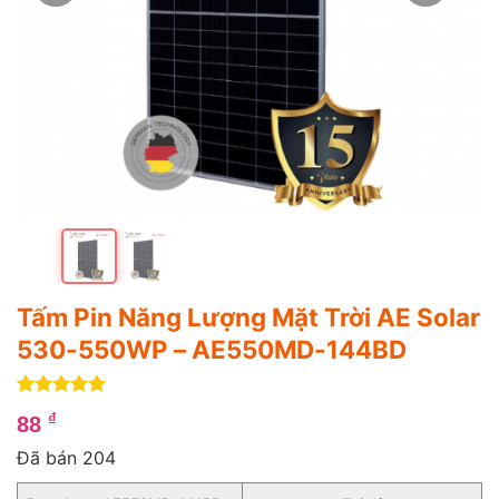
Tấm Pin Năng Lượng Mặt Trời AE Solar
530-550WP – AE550MD-144BD
5
1
trên 5
₫
88
dựa trên
đánh giá
Đã bán 204