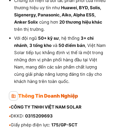
Chúng tôi hiện là đối tác phân phối của nhiều
thương hiệu uy tín như
Huawei, BYD, Solis,
Sigenergy, Panasonic, Aiko, Alpha ESS,
Anker Solix
cùng hơn
20 thương hiệu khác
trên thị trường.
Với đội ngũ
50+ kỹ sư
, hệ thống
3+ chi
nhánh
,
3 tổng kho
và
50 điểm bán
, Việt Nam
Solar tiếp tục khẳng định vị thế là một trong
những đơn vị phân phối hàng đầu tại Việt
Nam, mang đến các sản phẩm chất lượng
cùng giải pháp năng lượng đáng tin cậy cho
khách hàng trên toàn quốc.
Thông Tin Doanh Nghiệp
•
CÔNG TY TNHH VIỆT NAM SOLAR
•
ĐKKD:
0315209693
•
Giấy phép điện lực:
175/GP-SCT