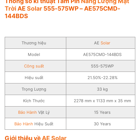
Thông số kĩ thuật Tấm Pin
Năng Lượng Mặt
Trời
AE
Solar
555-575WP – AE575CMD-
144BDS
Thương hiệu
AE
Solar
Model
AE575CMD-144BDS
Công suất
555-575WP
Hiệu suất
21.50%-22.28%
Trọng Lượng
33 kg
Kích Thước
2278 mm x 1133 mm x 35 mm
Bảo Hành
Vật Lý
15 Years
Bảo Hành
Hiệu Suất
30 Years
Giới thiệu về
AE Solar