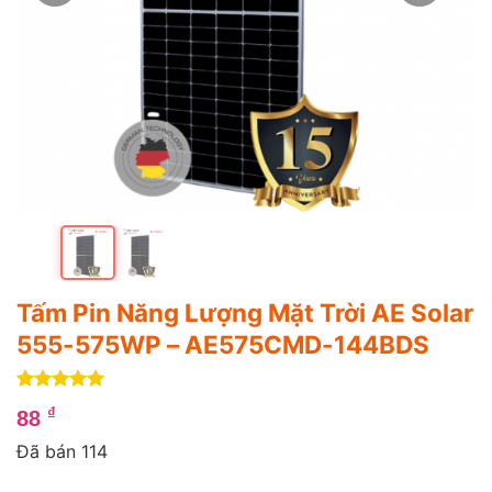
Tấm Pin Năng Lượng Mặt Trời AE Solar
555-575WP – AE575CMD-144BDS
5
1
trên 5
₫
88
dựa trên
đánh giá
Đã bán 114