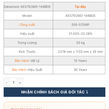
Datasheet AE575CMD-144BDS
Tạ
i
đây
Model
AE575CMD-144BDS
Công suất
555-575WP
Hiệu suất
21.50%-22.28%
Trọng Lượng
33 kg
Kích Thước
2278 mm x 1133 mm x 35 mm
Bảo Hành
Vật Lý
15 Years
Bảo Hành
Hiệu Suất
30 Years
Tấm Pin Năng Lượng Mặt Trời AE Solar 555-575WP - AE575C
NHẬN CHÍNH SÁCH GIÁ ĐỐI TÁC ⤵️