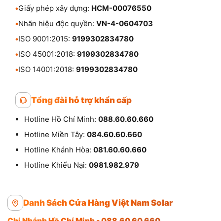
•
Giấy phép xây dựng:
HCM-00076550
•
Nhãn hiệu độc quyền:
VN-4-0604703
•
ISO 9001:2015:
9199302834780
•
ISO 45001:2018:
9199302834780
•
ISO 14001:2018:
9199302834780
Tổng đài hỗ trợ khẩn cấp
Hotline Hồ Chí Minh:
088.60.60.660
Hotline Miền Tây:
084.60.60.660
Hotline Khánh Hòa:
081.60.60.660
Hotline Khiếu Nại:
0981.982.979
Danh Sách Cửa Hàng Việt Nam Solar
Chi Nhánh Hồ Chí Minh - 088.60.60.660