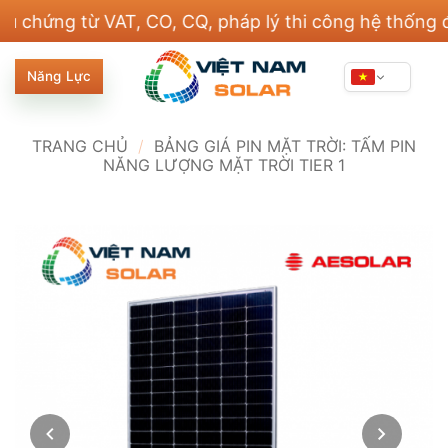
Bỏ
ng từ VAT, CO, CQ, pháp lý thi công hệ thống điện v
qua
nội
Năng Lực
dung
TRANG CHỦ
/
BẢNG GIÁ PIN MẶT TRỜI: TẤM PIN
NĂNG LƯỢNG MẶT TRỜI TIER 1