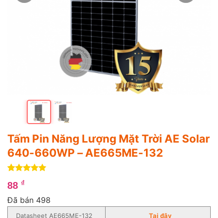
Tấm Pin Năng Lượng Mặt Trời AE Solar
640-660WP – AE665ME-132
5
1
trên 5
₫
88
dựa trên
đánh giá
Đã bán 498
Datasheet AE665ME-132
T
ạ
i
đây