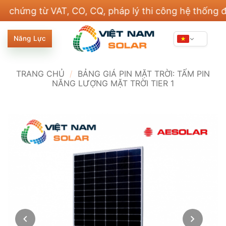
Bỏ
ng từ VAT, CO, CQ, pháp lý thi công hệ thống điện v
qua
nội
Năng Lực
dung
TRANG CHỦ
/
BẢNG GIÁ PIN MẶT TRỜI: TẤM PIN
NĂNG LƯỢNG MẶT TRỜI TIER 1