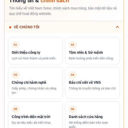
Thông tin &
chính sách
Tìm hiểu về Việt Nam Solar, chính sách mua hàng, bảo mật dữ liệu và
quy chế hoạt động website.
VỀ CHÚNG TÔI
01
02
Giới thiệu công ty
Tầm nhìn & Sứ mệnh
Lịch sử hình thành và phát triển.
Định hướng phát triển bền vững.
03
04
Chứng chỉ hành nghề
Báo chí viết về VNS
Giấy phép, chứng nhận và năng
Thông tin truyền thông và báo chí.
lực.
05
06
Công trình điện mặt trời
Danh sách cửa hàng
Dự án tiêu biểu đã triển khai.
Hệ thống điểm bán trên toàn
quốc.