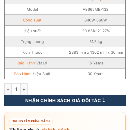
Model
AE665ME-132
Công suất
640W-660W
Hiệu suất
20.63%-21.27%
Trọng Lượng
31.5 kg
Kích Thước
2383 mm x 1302 mm x 30 mm
Bảo Hành
Vật Lý
15 Years
Bảo Hành
Hiệu Suất
30 Years
Tấm Pin Năng Lượng Mặt Trời AE Solar 640-660WP - AE665M
NHẬN CHÍNH SÁCH GIÁ ĐỐI TÁC ⤵️
TRUNG TÂM CHÍNH SÁCH