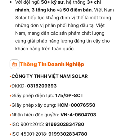
Với đội ngũ
50+ kỹ sư
, hệ thống
3+ chi
nhánh
,
3 tổng kho
và
50 điểm bán
, Việt Nam
Solar tiếp tục khẳng định vị thế là một trong
những đơn vị phân phối hàng đầu tại Việt
Nam, mang đến các sản phẩm chất lượng
cùng giải pháp năng lượng đáng tin cậy cho
khách hàng trên toàn quốc.
Thông Tin Doanh Nghiệp
•
CÔNG TY TNHH VIỆT NAM SOLAR
•
ĐKKD:
0315209693
•
Giấy phép điện lực:
175/GP-SCT
•
Giấy phép xây dựng:
HCM-00076550
•
Nhãn hiệu độc quyền:
VN-4-0604703
•
ISO 9001:2015:
9199302834780
•
ISO 45001:2018:
9199302834780