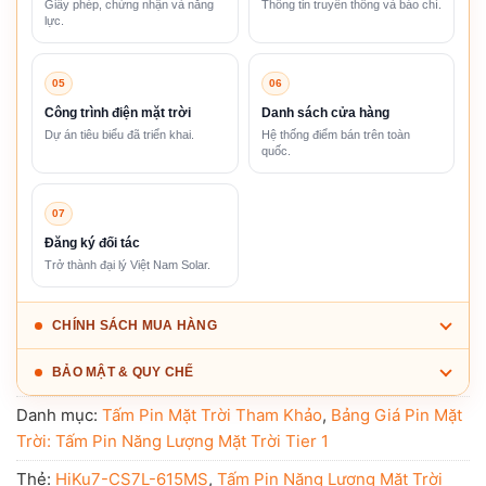
Giấy phép, chứng nhận và năng
Thông tin truyền thông và báo chí.
lực.
05
06
Công trình điện mặt trời
Danh sách cửa hàng
Dự án tiêu biểu đã triển khai.
Hệ thống điểm bán trên toàn
quốc.
07
Đăng ký đối tác
Trở thành đại lý Việt Nam Solar.
CHÍNH SÁCH MUA HÀNG
BẢO MẬT & QUY CHẾ
Danh mục:
Tấm Pin Mặt Trời Tham Khảo
,
Bảng Giá Pin Mặt
Trời: Tấm Pin Năng Lượng Mặt Trời Tier 1
Thẻ:
HiKu7-CS7L-615MS
,
Tấm Pin Năng Lượng Mặt Trời