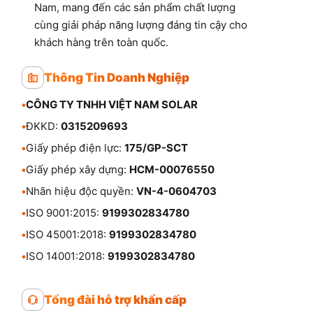
Nam, mang đến các sản phẩm chất lượng
cùng giải pháp năng lượng đáng tin cậy cho
khách hàng trên toàn quốc.
Thông Tin Doanh Nghiệp
•
CÔNG TY TNHH VIỆT NAM SOLAR
•
ĐKKD:
0315209693
•
Giấy phép điện lực:
175/GP-SCT
•
Giấy phép xây dựng:
HCM-00076550
•
Nhãn hiệu độc quyền:
VN-4-0604703
•
ISO 9001:2015:
9199302834780
•
ISO 45001:2018:
9199302834780
•
ISO 14001:2018:
9199302834780
Tổng đài hỗ trợ khẩn cấp