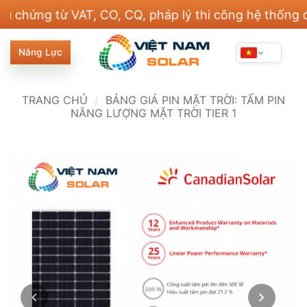
Bỏ
ng từ VAT, CO, CQ, pháp lý thi công hệ thống điện v
qua
nội
Năng Lực
dung
TRANG CHỦ
/
BẢNG GIÁ PIN MẶT TRỜI: TẤM PIN
NĂNG LƯỢNG MẶT TRỜI TIER 1