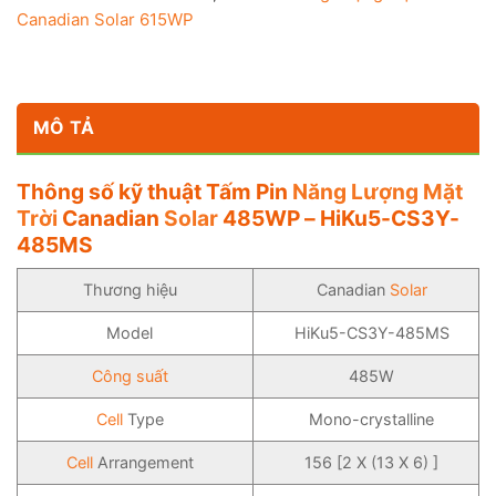
Canadian Solar 615WP
MÔ TẢ
Thông số kỹ thuật Tấm Pin
Năng Lượng Mặt
Trời
Canadian
Solar
485WP – HiKu5-CS3Y-
485MS
Thương hiệu
Canadian
Solar
Model
HiKu5-CS3Y-485MS
Công suất
485W
Cell
Type
Mono-crystalline
Cell
Arrangement
156 [2 X (13 X 6) ]