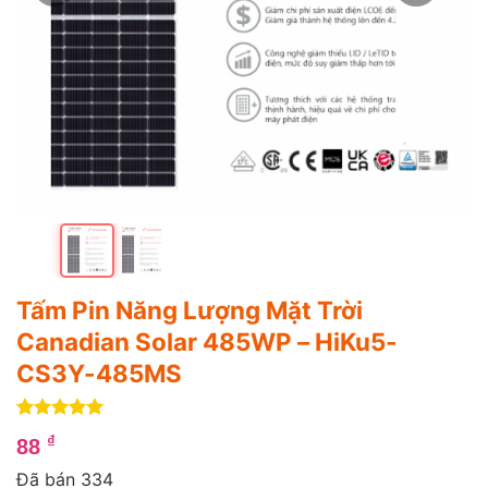
Tấm Pin Năng Lượng Mặt Trời
Canadian Solar 485WP – HiKu5-
CS3Y-485MS
5
4
trên 5
₫
88
dựa trên
đánh giá
Đã bán 334