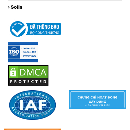
›
Solis