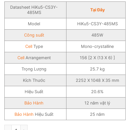
Datasheet HiKu5-CS3Y-
Tại Đây
485MS
Model
HiKu5-CS3Y-485MS
Công suất
485W
Cell
Type
Mono-crystalline
Cell
Arrangement
156 [2 X (13 X 6) ]
Trọng Lượng
25.7 kg
Kích Thước
2252 X 1048 X 35 mm
Hiệu Suất
20.6%
Bảo Hành
12 năm vật lý
Bảo Hành
Hiệu Suất
25 năm
Tấm Pin Năng Lượng Mặt Trời Canadian Solar 485WP - HiKu