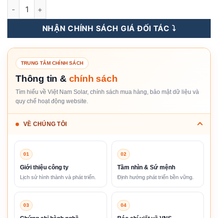
Tấm Pin NLMT Risen 630WP n-type TOPCon [Giá Sỉ] số lượng
NHẬN CHÍNH SÁCH GIÁ ĐỐI TÁC ⤵️
TRUNG TÂM CHÍNH SÁCH
Thông tin &
chính sách
Tìm hiểu về Việt Nam Solar, chính sách mua hàng, bảo mật dữ liệu và
quy chế hoạt động website.
VỀ CHÚNG TÔI
01
02
Giới thiệu công ty
Tầm nhìn & Sứ mệnh
Lịch sử hình thành và phát triển.
Định hướng phát triển bền vững.
03
04