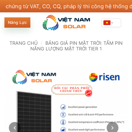
Bỏ
g từ VAT, CO, CQ, pháp lý thi công hệ thống điện v
qua
nội
Năng Lực
dung
TRANG CHỦ
/
BẢNG GIÁ PIN MẶT TRỜI: TẤM PIN
NĂNG LƯỢNG MẶT TRỜI TIER 1