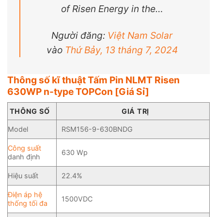
of Risen Energy in the…
Người đăng:
Việt Nam Solar
vào
Thứ Bảy, 13 tháng 7, 2024
Thông số kĩ thuật Tấm Pin NLMT Risen
630WP n-type TOPCon [Giá Sỉ]
THÔNG SỐ
GIÁ TRỊ
Model
RSM156-9-630BNDG
Công suất
630 Wp
danh định
Hiệu suất
22.4%
Điện áp hệ
1500VDC
thống tối đa