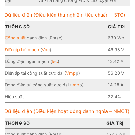
bật
và khả năng chống PID & LID tuyệt vời
Dữ liệu điện (Điều kiện thử nghiệm tiêu chuẩn – STC)
THÔNG SỐ
GIÁ TRỊ
Công suất
danh định (Pmax)
630 Wp
Điện áp hở mạch
(
Voc
)
46.98 V
Dòng điện ngắn mạch (
Isc
)
13.42 A
Điện áp tại công suất cực đại (
Vmp
p)
56.20 V
Dòng điện tại công suất cực đại (
Imp
p)
14.28 A
Hiệu suất
22.4%
Dữ liệu điện (Điều kiện hoạt động danh nghĩa – NMOT)
THÔNG SỐ
GIÁ TRỊ
Công suất danh định (Pmax)
477.6 Wp