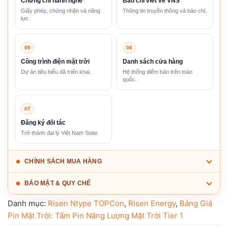
Chứng chỉ hành nghề
Báo chí viết về VNS
Giấy phép, chứng nhận và năng
Thông tin truyền thông và báo chí.
lực.
05
06
Công trình điện mặt trời
Danh sách cửa hàng
Dự án tiêu biểu đã triển khai.
Hệ thống điểm bán trên toàn
quốc.
07
Đăng ký đối tác
Trở thành đại lý Việt Nam Solar.
CHÍNH SÁCH MUA HÀNG
BẢO MẬT & QUY CHẾ
Danh mục:
Risen Ntype TOPCon
,
Risen Energy
,
Bảng Giá
Pin Mặt Trời: Tấm Pin Năng Lượng Mặt Trời Tier 1