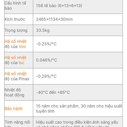
Cấu hình tế
156 tế bào (6×13+6×13)
bào
Kích thước
2465×1134×30mm
Trọng lượng
33.5kg
Hệ số nhiệt
-0.25%/°C
độ của
Voc
Hệ số nhiệt
0.046%/°C
độ của
Isc
Hệ số nhiệt
-0.29%/°C
độ của Pmax
Nhiệt độ
-40°C đến +85°C
hoạt động
15 năm cho sản phẩm, 30 năm cho hiệu suất
Bảo hành
tuyến tính
Tính năng nổi
Hiệu suất cao trong điều kiện ánh sáng yếu