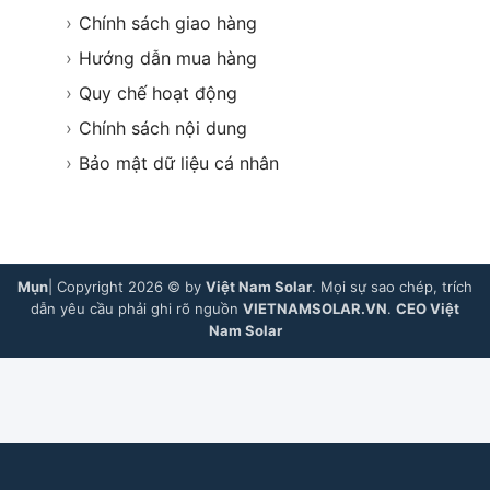
›
Chính sách giao hàng
›
Hướng dẫn mua hàng
›
Quy chế hoạt động
›
Chính sách nội dung
›
Bảo mật dữ liệu cá nhân
Mụn
| Copyright 2026 © by
Việt Nam Solar
. Mọi sự sao chép, trích
dẫn yêu cầu phải ghi rõ nguồn
VIETNAMSOLAR.VN
.
CEO Việt
Nam Solar