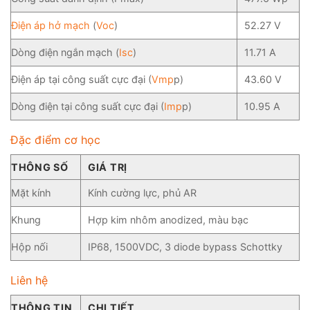
Điện áp hở mạch
(
Voc
)
52.27 V
Dòng điện ngắn mạch (
Isc
)
11.71 A
Điện áp tại công suất cực đại (
Vmp
p)
43.60 V
Dòng điện tại công suất cực đại (
Imp
p)
10.95 A
Đặc điểm cơ học
THÔNG SỐ
GIÁ TRỊ
Mặt kính
Kính cường lực, phủ AR
Khung
Hợp kim nhôm anodized, màu bạc
Hộp nối
IP68, 1500VDC, 3 diode bypass Schottky
Liên hệ
THÔNG TIN
CHI TIẾT