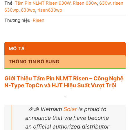
Thẻ:
Tấm Pin NLMT Risen 630W
,
Risen 630w
,
630w
,
risen
630wp
,
630wp
,
risen630wp
Thương hiệu:
Risen
MÔ TẢ
THÔNG TIN BỔ SUNG
Giới Thiệu Tấm Pin NLMT Risen – Công Nghệ
N-Type TopCn và HJT Hiệu Suất Vượt Trội
.
🎉🎉 Vietnam
Solar
is proud to
announce that we have become
an official authorized distributor