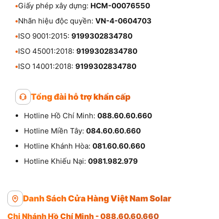
•
Giấy phép xây dựng:
HCM-00076550
•
Nhãn hiệu độc quyền:
VN-4-0604703
•
ISO 9001:2015:
9199302834780
•
ISO 45001:2018:
9199302834780
•
ISO 14001:2018:
9199302834780
Tổng đài hỗ trợ khẩn cấp
Hotline Hồ Chí Minh:
088.60.60.660
Hotline Miền Tây:
084.60.60.660
Hotline Khánh Hòa:
081.60.60.660
Hotline Khiếu Nại:
0981.982.979
Danh Sách Cửa Hàng Việt Nam Solar
Chi Nhánh Hồ Chí Minh - 088.60.60.660