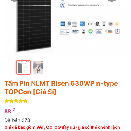
Tấm Pin NLMT Risen 630WP n-type
TOPCon [Giá Sỉ]
5
4
trên 5
₫
88
dựa trên
đánh giá
Đã bán 273
Giá đã bao gồm VAT, CO, CQ đầy đủ (giá có thể chênh lệch