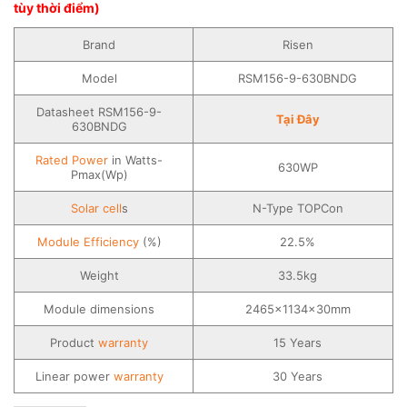
tùy thời điểm)
Brand
Risen
Model
RSM156-9-630BNDG
Datasheet RSM156-9-
Tại Đây
630BNDG
Rated Power
in Watts-
630WP
Pmax(Wp)
Solar
cell
s
N-Type TOPCon
Module Efficiency
(%)
22.5%
Weight
33.5kg
Module dimensions
2465x1134x30mm
Product
warranty
15 Years
Linear power
warranty
30 Years