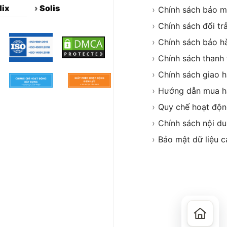
lix
›
Solis
›
Chính sách bảo m
›
Chính sách đổi tr
›
Chính sách bảo h
›
Chính sách thanh
›
Chính sách giao 
›
Hướng dẫn mua h
›
Quy chế hoạt độ
›
Chính sách nội d
›
Bảo mật dữ liệu c