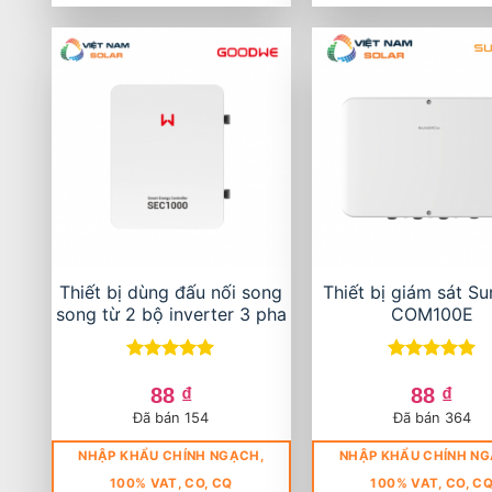
Thiết bị dùng đấu nối song
Thiết bị giám sát S
song từ 2 bộ inverter 3 pha
COM100E
Được xếp
Được xếp
hạng
5
5
hạng
5
5
88
₫
88
₫
sao
sao
Đã bán 154
Đã bán 364
NHẬP KHẨU CHÍNH NGẠCH,
NHẬP KHẨU CHÍNH NG
100% VAT, CO, CQ
100% VAT, CO, C