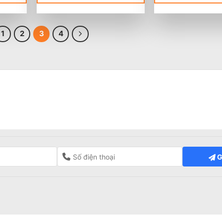
1
2
3
4
G