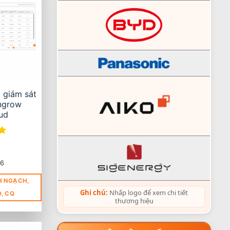
, giám sát
ngrow
oud
86
H NGẠCH,
Ghi chú:
Nhấp logo để xem chi tiết
O, CQ
thương hiệu