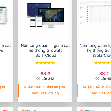
ám sát
Nền tảng quản lí, giám sát
Nền tảng quản lí
we
hệ thống Growatt
hệ thống Su
iSolarCloud
iSolarCl
Được xếp
Được xếp
hạng
5
5
hạng
5
5
88
₫
88
₫
sao
sao
Đã bán 342
Đã bán 4
ẠCH,
NHẬP KHẨU CHÍNH NGẠCH,
NHẬP KHẨU CHÍN
Q
100% VAT, CO, CQ
100% VAT, C