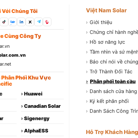
Việt Nam Solar
i Với Chúng Tôi
›
Giới thiệu
Zalo
›
Chứng chỉ hành ngh
e Cùng Công Ty
›
Hồ sơ năng lực
ar.vn
›
Tầm nhìn và sứ mện
lar.com.vn
›
Báo chí nói về chúng
r.net
›
Trở Thành Đối Tác
c Phân Phối Khu Vực
›
Phân phối toàn cầu
cific
›
Danh sách cửa hàng
c
›
Huawei
›
Ký kết phân phối
›
Canadian Solar
›
Danh Sách Công Trì
ar
›
Sigenergy
›
AlphaESS
Hỗ Trợ Khách Hàn