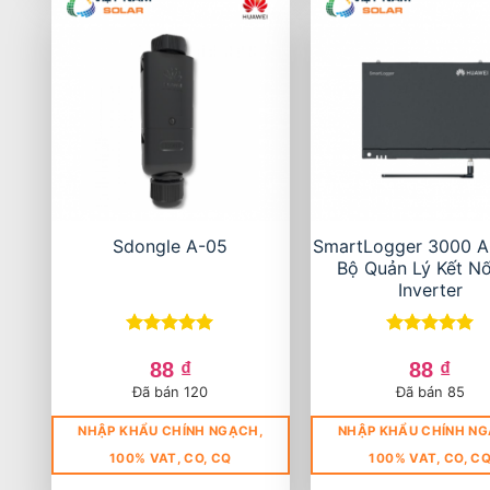
Sdongle A-05
SmartLogger 3000 A
Bộ Quản Lý Kết Nố
Inverter
Được xếp
Được xếp
hạng
5
5
hạng
5
5
88
₫
88
₫
sao
sao
Đã bán 120
Đã bán 85
NHẬP KHẨU CHÍNH NGẠCH,
NHẬP KHẨU CHÍNH NG
100% VAT, CO, CQ
100% VAT, CO, C