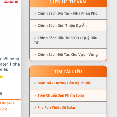
LIÊN HỆ TƯ VẤN
✓
Chính Sách Đối Tác – Nhà Phân Phối
✓
Chính Sách Giới Thiệu Dự Án
✓
Chính Sách Đầu Tư ESCO / Quỹ Đầu
Tư
✓
Chính Sách Đối Tác Khu Vực – Vùng
u nối song
rter 1 pha
ries
TÌM TÀI LIỆU
✓
Manual – Hướng Dẫn Kỹ Thuật
65
✓
Tiêu Chuẩn Sản Phẩm Solar
H NGẠCH,
✓
File Pan Thiết Kế Solar
O, CQ