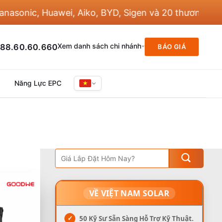
nic, Huawei, Aiko, BYD, Sigen và 20 thương hiệu khá
Xem danh sách chi nhánh
88.60.60.660
BÁO GIÁ
Năng Lực EPC
VỀ VIỆT NAM SOLAR
✓
50 Kỹ Sư Sẵn Sàng Hỗ Trợ Kỹ Thuật.