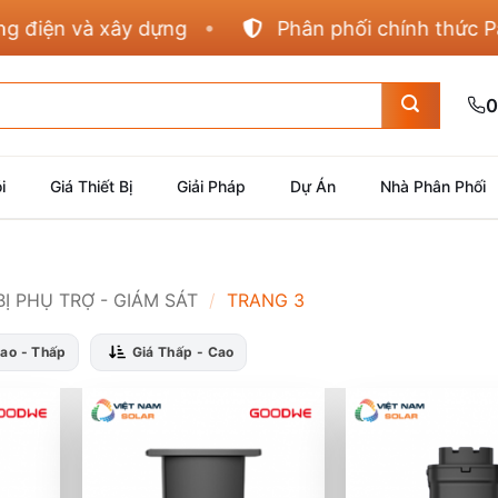
ện và xây dựng
Phân phối chính thức Panaso
0
i
Giá Thiết Bị
Giải Pháp
Dự Án
Nhà Phân Phối
BỊ PHỤ TRỢ - GIÁM SÁT
/
TRANG 3
Cao - Thấp
Giá Thấp - Cao