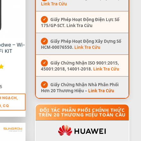
Link Tra Cứu
✓
Giấy Phép Hoạt Động Điện Lực Số
175/GP-SCT. Link Tra Cứu
✓
Giấy Phép Hoạt Động Xây Dựng Số
odwe – Wi-
HCM-00076550.
Link Tra Cứu
Fi KIT
✓
Giấy Chứng Nhận ISO 9001:2015,
45001:2018, 14001-2018.
Link Tra Cứu
✓
Giấy Chứng Nhận Nhà Phân Phối
5
Hơn 20 Thương Hiệu –
Link Tra Cứu
H NGẠCH,
O, CQ
ĐỐI TÁC PHÂN PHỐI CHÍNH THỨC
TRÊN 20 THƯƠNG HIỆU TOÀN CẦU