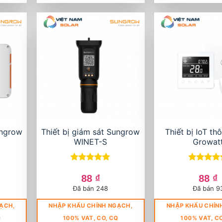
ungrow
Thiết bị giám sát Sungrow
Thiết bị IoT th
WINET-S
Growat
Được xếp
Được xếp
hạng
5
5
hạng
5
5
88
₫
88
₫
sao
sao
Đã bán 248
Đã bán 9
ẠCH,
NHẬP KHẨU CHÍNH NGẠCH,
NHẬP KHẨU CHÍN
Q
100% VAT, CO, CQ
100% VAT, C