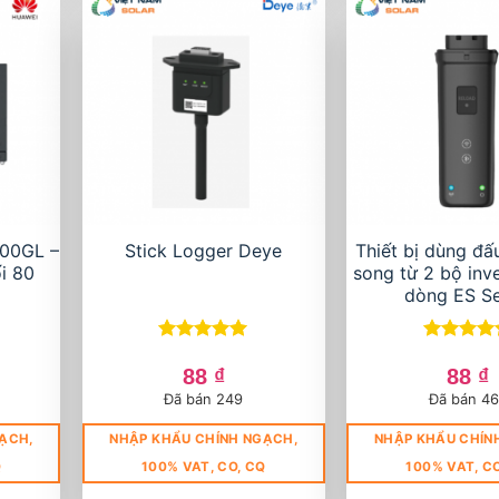
00GL –
Stick Logger Deye
Thiết bị dùng đấ
i 80
song từ 2 bộ inve
dòng ES Se
Được xếp
Được xếp
hạng
5
5
hạng
5
5
88
₫
88
₫
sao
sao
Đã bán 249
Đã bán 4
ẠCH,
NHẬP KHẨU CHÍNH NGẠCH,
NHẬP KHẨU CHÍN
Q
100% VAT, CO, CQ
100% VAT, C