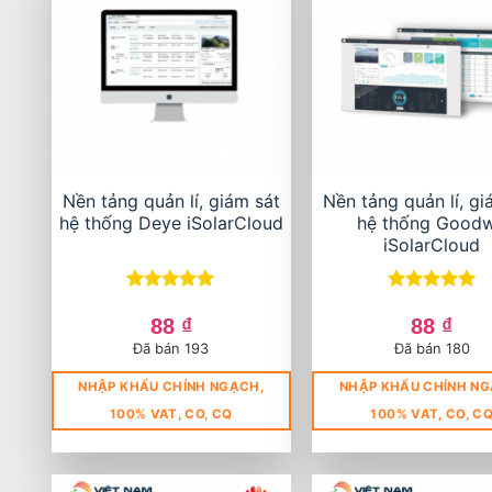
Nền tảng quản lí, giám sát
Nền tảng quản lí, gi
hệ thống Deye iSolarCloud
hệ thống Good
iSolarCloud
Được xếp
Được xếp
hạng
5
5
hạng
5
5
88
₫
88
₫
sao
sao
Đã bán 193
Đã bán 180
NHẬP KHẨU CHÍNH NGẠCH,
NHẬP KHẨU CHÍNH NG
100% VAT, CO, CQ
100% VAT, CO, C