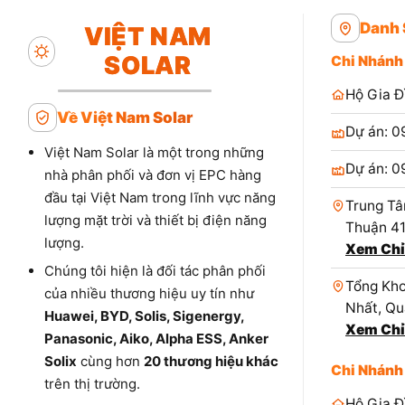
Danh 
VIỆT NAM
SOLAR
Chi Nhánh
Hộ Gia Đ
Về Việt Nam Solar
Dự án: 0
Việt Nam Solar là một trong những
Dự án: 0
nhà phân phối và đơn vị EPC hàng
đầu tại Việt Nam trong lĩnh vực năng
Trung Tâ
lượng mặt trời và thiết bị điện năng
Thuận 4
lượng.
Xem Chỉ
Chúng tôi hiện là đối tác phân phối
Tổng Kho
của nhiều thương hiệu uy tín như
Nhất, Qu
Huawei, BYD, Solis, Sigenergy,
Xem Chỉ
Panasonic, Aiko, Alpha ESS, Anker
Solix
cùng hơn
20 thương hiệu khác
Chi Nhánh
trên thị trường.
Hộ Gia Đ