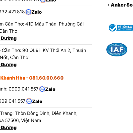
›
Anker So
932.421.818
Zalo
m Cần Thơ: 41D Mậu Thân, Phường Cái
 Cần Thơ
 Đường
 Cần Thơ: 90 QL91, KV Thới An 2, Thuận
 Nốt, Cần Thơ
 Đường
 Khánh Hòa - 081.60.60.660
ình: 0909.041.557
Zalo
909.041.557
Zalo
Trang: Thôn Đông Dinh, Diên Khánh,
a 57506, Việt Nam
 Đường