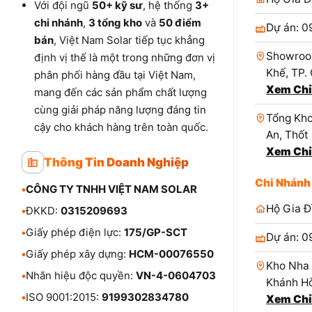
Với đội ngũ
50+ kỹ sư
, hệ thống
3+
chi nhánh
,
3 tổng kho
và
50 điểm
Dự án: 0
bán
, Việt Nam Solar tiếp tục khẳng
Showroo
định vị thế là một trong những đơn vị
Khế, TP.
phân phối hàng đầu tại Việt Nam,
Xem Chỉ
mang đến các sản phẩm chất lượng
cùng giải pháp năng lượng đáng tin
Tổng Kho
cậy cho khách hàng trên toàn quốc.
An, Thốt
Xem Chỉ
Thông Tin Doanh Nghiệp
Chi Nhánh
•
CÔNG TY TNHH VIỆT NAM SOLAR
Hộ Gia Đ
•
ĐKKD:
0315209693
•
Giấy phép điện lực:
175/GP-SCT
Dự án: 0
•
Giấy phép xây dựng:
HCM-00076550
Kho Nha 
•
Nhãn hiệu độc quyền:
VN-4-0604703
Khánh Hò
•
ISO 9001:2015:
9199302834780
Xem Chỉ