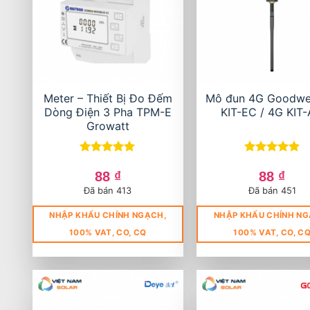
Meter – Thiết Bị Đo Đếm
Mô đun 4G Goodwe
Dòng Điện 3 Pha TPM-E
KIT-EC / 4G KIT
Growatt
Được xếp
Được xếp
hạng
5
5
hạng
5
5
88
₫
88
₫
sao
sao
Đã bán 413
Đã bán 451
NHẬP KHẨU CHÍNH NGẠCH,
NHẬP KHẨU CHÍNH NG
100% VAT, CO, CQ
100% VAT, CO, C