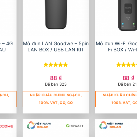
 – 4G
Mô đun LAN Goodwe – 5pin
Mô đun Wi-Fi Go
-AU
LAN BOX / USB LAN KIT
Fi BOX / Wi-
Được xếp
Được xếp
hạng
5
5
hạng
5
5
88
₫
88
₫
sao
sao
Đã bán 323
Đã bán 21
ẠCH,
NHẬP KHẨU CHÍNH NGẠCH,
NHẬP KHẨU CHÍN
Q
100% VAT, CO, CQ
100% VAT, C