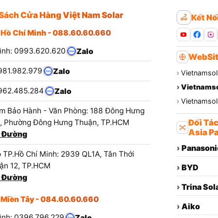
Sách Cửa Hàng Việt Nam Solar
Kết Nố
 Hồ Chí Minh - 088.60.60.660
ình: 0993.620.620
Zalo
WebSit
981.982.979
Zalo
›
Vietnamsol
›
Vietnamso
962.485.284
Zalo
›
Vietnamsola
m Bảo Hành - Văn Phòng: 188 Đông Hưng
1, Phường Đông Hưng Thuận, TP.HCM
Đối Tá
Asia Pa
 Đường
›
Panasoni
 TP.Hồ Chí Minh: 2939 QL1A, Tân Thới
ận 12, TP.HCM
›
BYD
 Đường
›
Trina Sol
 Miền Tây - 084.60.60.660
›
Aiko
ình: 0396.796.229
Zalo