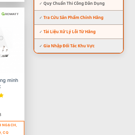
✓
Quy Chuẩn Thi Công Dân Dụng
✓
Tra Cứu Sản Phẩm Chính Hãng
✓
Tài Liệu Xử Lý Lỗi Từ Hãng
✓
Gia Nhập Đối Tác Khu Vực
ông minh
t
3
H NGẠCH,
O, CQ