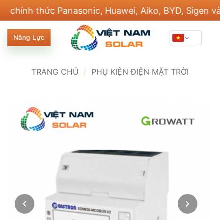
Bỏ
nh thức Panasonic, Huawei, Aiko, BYD, Sigen và 20 t
qua
nội
Năng Lực
dung
TRANG CHỦ
/
PHỤ KIỆN ĐIỆN MẶT TRỜI