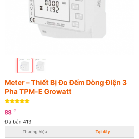
Meter – Thiết Bị Đo Đếm Dòng Điện 3
Pha TPM-E Growatt
5
4
trên 5
₫
88
dựa trên
đánh giá
Đã bán 413
Thương hiệu
Tại đây