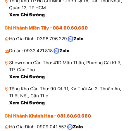
Tổng Kho TP.Hồ Chí Minh: 2939 QL1A, Tân Thới Nhất,
Quận 12, TP.HCM
Xem Chỉ Đường
Chi Nhánh Miền Tây - 084.60.60.660
Hộ Gia Đình: 0396.796.229
Zalo
Dự án: 0932.421.818
Zalo
Showroom Cần Thơ: 41D Mậu Thân, Phường Cái Khế,
TP. Cần Thơ
Xem Chỉ Đường
Tổng Kho Cần Thơ: 90 QL91, KV Thới An 2, Thuận An,
Thốt Nốt, Cần Thơ
Xem Chỉ Đường
Chi Nhánh Khánh Hòa - 081.60.60.660
Hộ Gia Đình: 0909.041.557
Zalo