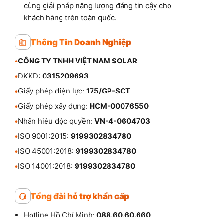
cùng giải pháp năng lượng đáng tin cậy cho
khách hàng trên toàn quốc.
Thông Tin Doanh Nghiệp
•
CÔNG TY TNHH VIỆT NAM SOLAR
•
ĐKKD:
0315209693
•
Giấy phép điện lực:
175/GP-SCT
•
Giấy phép xây dựng:
HCM-00076550
•
Nhãn hiệu độc quyền:
VN-4-0604703
•
ISO 9001:2015:
9199302834780
•
ISO 45001:2018:
9199302834780
•
ISO 14001:2018:
9199302834780
Tổng đài hỗ trợ khẩn cấp
Hotline Hồ Chí Minh:
088.60.60.660