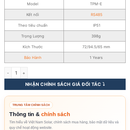
Model
TPM-E
Kết nối
RS485
Theo tiêu chuẩn
IP51
Trọng Lượng
398g
Kích Thước
72/94.5/65 mm
Bảo Hành
1 Years
Meter - Thiết Bị Đo Đếm Dòng Điện 3 Pha TPM-E Growatt số l
NHẬN CHÍNH SÁCH GIÁ ĐỐI TÁC ⤵️
TRUNG TÂM CHÍNH SÁCH
Thông tin &
chính sách
Tìm hiểu về Việt Nam Solar, chính sách mua hàng, bảo mật dữ liệu và
quy chế hoạt động website.