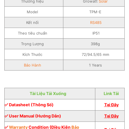
Thương hiệu
Growatt
Solar
Model
TPM-E
Kết nối
RS485
Theo tiêu chuẩn
IP51
Trọng Lượng
398g
Kích Thước
72/94.5/65 mm
Bảo Hành
1 Years
Tài Liệu Tải Xuống
Link Tải
✅ Datasheet (Thông Số)
Tại Đây
✅ User Manual (Hướng Dẫn)
Tại Đây
✅
Warranty
Condition (Điều Kiện
Bảo