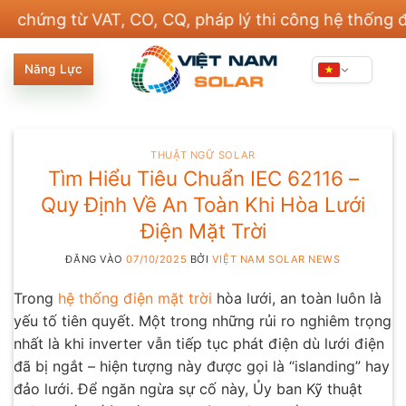
Bỏ
g từ VAT, CO, CQ, pháp lý thi công hệ thống điện v
qua
nội
Năng Lực
dung
THUẬT NGỮ SOLAR
Tìm Hiểu Tiêu Chuẩn IEC 62116 –
Quy Định Về An Toàn Khi Hòa Lưới
Điện Mặt Trời
ĐĂNG VÀO
07/10/2025
BỞI
VIỆT NAM SOLAR NEWS
Trong
hệ thống điện mặt trời
hòa lưới, an toàn luôn là
yếu tố tiên quyết. Một trong những rủi ro nghiêm trọng
nhất là khi inverter vẫn tiếp tục phát điện dù lưới điện
đã bị ngắt – hiện tượng này được gọi là “islanding” hay
đảo lưới. Để ngăn ngừa sự cố này, Ủy ban Kỹ thuật