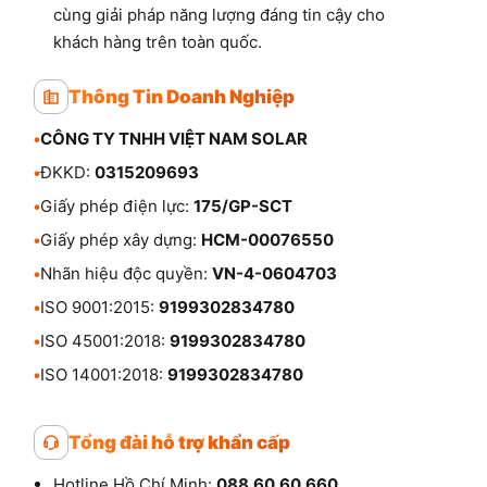
cùng giải pháp năng lượng đáng tin cậy cho
khách hàng trên toàn quốc.
Thông Tin Doanh Nghiệp
•
CÔNG TY TNHH VIỆT NAM SOLAR
•
ĐKKD:
0315209693
•
Giấy phép điện lực:
175/GP-SCT
•
Giấy phép xây dựng:
HCM-00076550
•
Nhãn hiệu độc quyền:
VN-4-0604703
•
ISO 9001:2015:
9199302834780
•
ISO 45001:2018:
9199302834780
•
ISO 14001:2018:
9199302834780
Tổng đài hỗ trợ khẩn cấp
Hotline Hồ Chí Minh:
088.60.60.660