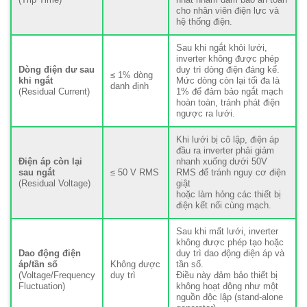
cho nhân viên điện lực và
hệ thống điện.
Sau khi ngắt khỏi lưới,
inverter không được phép
Dòng điện dư sau
duy trì dòng điện đáng kể.
≤ 1% dòng
khi ngắt
Mức dòng còn lại tối đa là
danh định
(Residual Current)
1% để đảm bảo ngắt mạch
hoàn toàn, tránh phát điện
ngược ra lưới.
Khi lưới bị cô lập, điện áp
đầu ra inverter phải giảm
Điện áp còn lại
nhanh xuống dưới 50V
sau ngắt
≤ 50 V RMS
RMS để tránh nguy cơ điện
(Residual Voltage)
giật
hoặc làm hỏng các thiết bị
điện kết nối cùng mạch.
Sau khi mất lưới, inverter
không được phép tạo hoặc
Dao động điện
duy trì dao động điện áp và
áp/tần số
Không được
tần số.
(Voltage/Frequency
duy trì
Điều này đảm bảo thiết bị
Fluctuation)
không hoạt động như một
nguồn độc lập (stand-alone