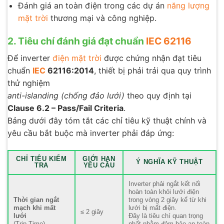
Đánh giá an toàn điện trong các dự án
năng lượng
mặt trời
thương mại và công nghiệp.
2. Tiêu chí đánh giá đạt chuẩn
IEC 62116
Để inverter
điện mặt trời
được chứng nhận đạt tiêu
chuẩn
IEC
62116:2014
, thiết bị phải trải qua quy trình
thử nghiệm
anti-islanding (chống đảo lưới)
theo quy định tại
Clause 6.2 – Pass/Fail Criteria
.
Bảng dưới đây tóm tắt các chỉ tiêu kỹ thuật chính và
yêu cầu bắt buộc mà inverter phải đáp ứng:
CHỈ TIÊU KIỂM
GIỚI HẠN
Ý NGHĨA KỸ THUẬT
TRA
YÊU CẦU
Inverter phải ngắt kết nối
hoàn toàn khỏi lưới điện
Thời gian ngắt
trong vòng 2 giây kể từ khi
mạch khi mất
lưới bị mất điện.
≤ 2 giây
lưới
Đây là tiêu chí quan trọng
(Trip Time)
nhất nhằm đảm bảo an toàn