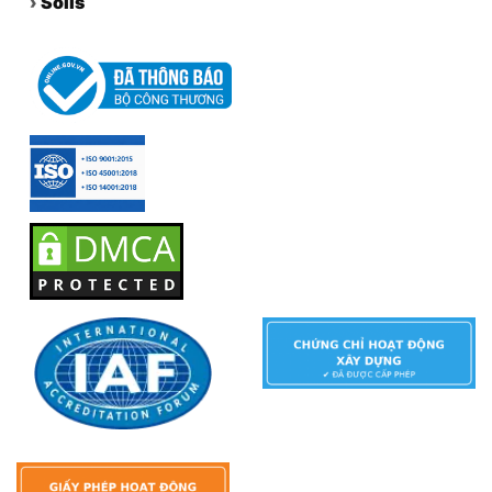
›
Solis