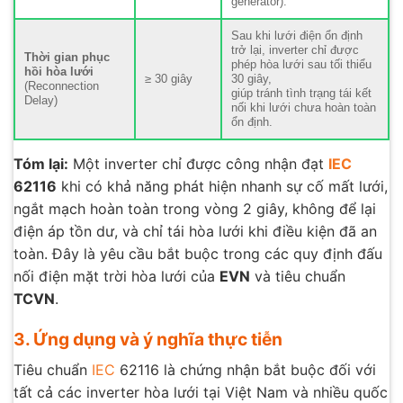
generator).
Sau khi lưới điện ổn định
trở lại, inverter chỉ được
Thời gian phục
phép hòa lưới sau tối thiểu
hồi hòa lưới
≥ 30 giây
30 giây,
(Reconnection
giúp tránh tình trạng tái kết
Delay)
nối khi lưới chưa hoàn toàn
ổn định.
Tóm lại:
Một inverter chỉ được công nhận đạt
IEC
62116
khi có khả năng phát hiện nhanh sự cố mất lưới,
ngắt mạch hoàn toàn trong vòng 2 giây, không để lại
điện áp tồn dư, và chỉ tái hòa lưới khi điều kiện đã an
toàn. Đây là yêu cầu bắt buộc trong các quy định đấu
nối điện mặt trời hòa lưới của
EVN
và tiêu chuẩn
TCVN
.
3. Ứng dụng và ý nghĩa thực tiễn
Tiêu chuẩn
IEC
62116 là chứng nhận bắt buộc đối với
tất cả các inverter hòa lưới tại Việt Nam và nhiều quốc