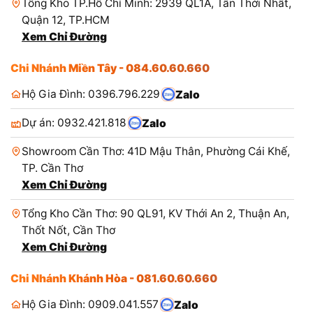
Tổng Kho TP.Hồ Chí Minh: 2939 QL1A, Tân Thới Nhất,
Quận 12, TP.HCM
Xem Chỉ Đường
Chi Nhánh Miền Tây - 084.60.60.660
Hộ Gia Đình: 0396.796.229
Zalo
Dự án: 0932.421.818
Zalo
Showroom Cần Thơ: 41D Mậu Thân, Phường Cái Khế,
TP. Cần Thơ
Xem Chỉ Đường
Tổng Kho Cần Thơ: 90 QL91, KV Thới An 2, Thuận An,
Thốt Nốt, Cần Thơ
Xem Chỉ Đường
Chi Nhánh Khánh Hòa - 081.60.60.660
Hộ Gia Đình: 0909.041.557
Zalo