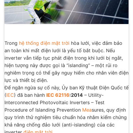
Trong
hệ thống điện mặt trời
hòa lưới, việc đảm bảo
an toàn khi mất điện lưới là yếu tố bắt buộc. Nếu
inverter vẫn tiếp tục phát điện trong khi lưới bị ngắt,
hiện tượng này được gọi là “islanding” – một rủi ro
nghiêm trọng có thể gây nguy hiểm cho nhân viên điện
lực và thiết bị điện.
Để ngăn ngừa sự cố này, Ủy ban Kỹ thuật Điện Quốc tế
(
IEC
) đã ban hành
IEC 62116
:2014
– Utility-
Interconnected Photovoltaic Inverters – Test
Procedure of Islanding Prevention
Mea
sures, quy định
quy trình thử nghiệm tiêu chuẩn hóa nhằm kiểm chứng
khả năng chống đảo lưới (anti-islanding) của các
inverter
điện mặt trời
.