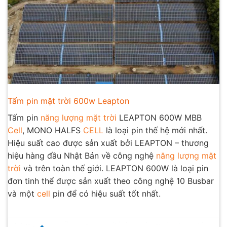
Tấm pin mặt trời 600w Leapton
Tấm pin
năng lượng mặt trời
LEAPTON 600W MBB
Cell
, MONO HALFS
CELL
là loại pin thế hệ mới nhất.
Hiệu suất cao được sản xuất bởi LEAPTON – thương
hiệu hàng đầu Nhật Bản về công nghệ
năng lượng mặt
trời
và trên toàn thế giới. LEAPTON 600W là loại pin
đơn tinh thể được sản xuất theo công nghệ 10 Busbar
và một
cell
pin để có hiệu suất tốt nhất.