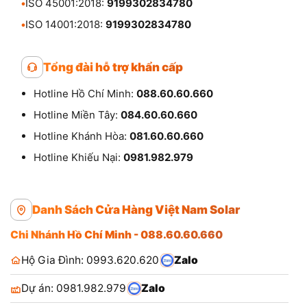
•
ISO 45001:2018:
9199302834780
•
ISO 14001:2018:
9199302834780
Tổng đài hỗ trợ khẩn cấp
Hotline Hồ Chí Minh:
088.60.60.660
Hotline Miền Tây:
084.60.60.660
Hotline Khánh Hòa:
081.60.60.660
Hotline Khiếu Nại:
0981.982.979
Danh Sách Cửa Hàng Việt Nam Solar
Chi Nhánh Hồ Chí Minh - 088.60.60.660
Hộ Gia Đình: 0993.620.620
Zalo
Dự án: 0981.982.979
Zalo