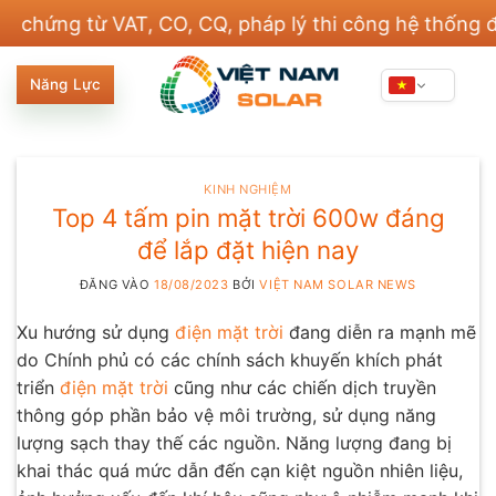
Bỏ
g từ VAT, CO, CQ, pháp lý thi công hệ thống điện v
qua
nội
Năng Lực
dung
KINH NGHIỆM
Top 4 tấm pin mặt trời 600w đáng
để lắp đặt hiện nay
ĐĂNG VÀO
18/08/2023
BỞI
VIỆT NAM SOLAR NEWS
Xu hướng sử dụng
điện mặt trời
đang diễn ra mạnh mẽ
do Chính phủ có các chính sách khuyến khích phát
triển
điện mặt trời
cũng như các chiến dịch truyền
thông góp phần bảo vệ môi trường, sử dụng năng
lượng sạch thay thế các nguồn. Năng lượng đang bị
khai thác quá mức dẫn đến cạn kiệt nguồn nhiên liệu,