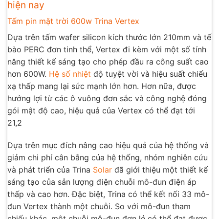
hiện nay
Tấm pin mặt trời 600w Trina Vertex
Dựa trên tấm wafer silicon kích thước lớn 210mm và tế
bào PERC đơn tinh thể, Vertex đi kèm với một số tính
năng thiết kế sáng tạo cho phép đầu ra công suất cao
hơn 600W.
Hệ số nhiệt
độ tuyệt vời và hiệu suất chiếu
xạ thấp mang lại sức mạnh lớn hơn. Hơn nữa, được
hưởng lợi từ các ô vuông đơn sắc và công nghệ đóng
gói mật độ cao, hiệu quả của Vertex có thể đạt tới
21,2
Dựa trên mục đích nâng cao hiệu quả của hệ thống và
giảm chi phí cân bằng của hệ thống, nhóm nghiên cứu
và phát triển của Trina
Solar
đã giới thiệu một thiết kế
sáng tạo của sản lượng điện chuỗi mô-đun điện áp
thấp và cao hơn. Đặc biệt, Trina có thể kết nối 33 mô-
đun Vertex thành một chuỗi. So với mô-đun tham
chiếu khác, một chuỗi mô-đun đơn lẻ có thể đạt được