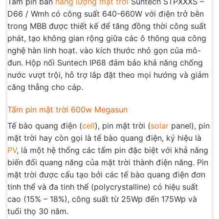
Tấm pin bán
năng lượng mặt trời
Suntech STPXXXS –
D66 / Wmh có công suất 640-660W với điện trở bên
trong MBB được thiết kế để tăng đồng thời công suất
phát, tạo không gian rộng giữa các ô thông qua công
nghệ hàn linh hoạt. vào kích thước nhỏ gọn của mô-
đun. Hộp nối Suntech IP68 đảm bảo khả năng chống
nước vượt trội, hỗ trợ lắp đặt theo mọi hướng và giảm
căng thẳng cho cáp.
Tấm pin mặt trời 600w Megasun
Tế bào quang điện (
cell
), pin mặt trời (
solar
panel), pin
mặt trời hay còn gọi là tế bào quang điện, ký hiệu là
PV
, là một hệ thống các tấm pin đặc biệt với khả năng
biến đổi quang năng của mặt trời thành điện năng. Pin
mặt trời được cấu tạo bởi các tế bào quang điện đơn
tinh thể và đa tinh thể (polycrystalline) có hiệu suất
cao (15% – 18%), công suất từ 25Wp đến 175Wp và
tuổi thọ 30 năm.