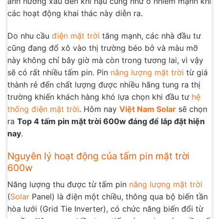
ảnh hưởng xấu đến khí hậu cũng như ô nhiễm mạnh khi
các hoạt động khai thác này diễn ra.
Do nhu cầu
điện mặt trời
tăng mạnh, các nhà đầu tư
cũng đang đổ xô vào thị trường béo bở và màu mỡ
này không chỉ bây giờ mà còn trong tương lai, vì vậy
sẽ có rất nhiều tấm pin. Pin
năng lượng mặt trời
từ giá
thành rẻ đến chất lượng được nhiều hãng tung ra thị
trường khiến khách hàng khó lựa chọn khi đầu tư
hệ
thống điện mặt trời
. Hôm nay
Việt Nam Solar
sẽ chọn
ra
Top 4 tấm pin mặt trời 600w đáng để lắp đặt hiện
nay
.
Nguyên lý hoạt động của tấm pin mặt trời
600w
Năng lượng thu được từ tấm pin
năng lượng mặt trời
(
Solar
Panel) là điện một chiều, thông qua bộ biến tần
hòa lưới (Grid Tie Inverter), có chức năng biến đổi từ