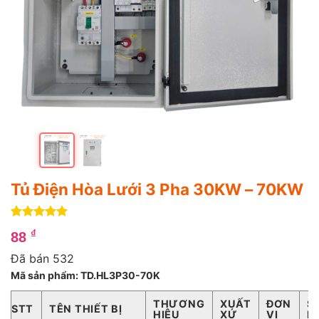
Tủ Điện Hòa Lưới 3 Pha 30KW – 70KW
5
4
trên 5
₫
88
dựa trên
đánh giá
Đã bán 532
Mã sản phẩm: TD.HL3P30-70K
THƯƠNG
XUẤT
ĐƠN
S
STT
TÊN THIẾT BỊ
HIỆU
XỨ
VỊ
L