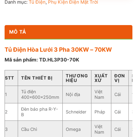
Danh mục:
Tủ Điện
,
Phụ Kiện Điện Mặt Trời
MÔ TẢ
Tủ Điện Hòa Lưới 3 Pha 30KW – 70KW
Mã sản phẩm: TD.HL3P30-70K
THƯƠNG
XUẤT
ĐƠN
S
STT
TÊN THIẾT BỊ
HIỆU
XỨ
VỊ
L
Tủ điện
Việt
1
Nội địa
Cái
1
400x600x250mm
Nam
Đèn báo pha R-Y-
2
Schneider
Pháp
Cái
3
B
Việt
3
Cầu Chì
Omega
Cái
3
Nam