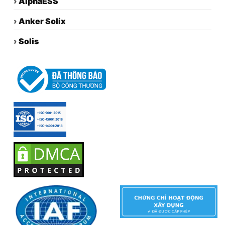
›
AlphaESS
›
Anker Solix
›
Solis