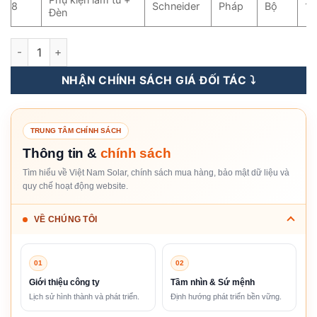
8
Schneider
Pháp
Bộ
1
Đèn
Tủ Điện Hòa Lưới 3 Pha 30KW - 70KW số lượng
NHẬN CHÍNH SÁCH GIÁ ĐỐI TÁC ⤵️
TRUNG TÂM CHÍNH SÁCH
Thông tin &
chính sách
Tìm hiểu về Việt Nam Solar, chính sách mua hàng, bảo mật dữ liệu và
quy chế hoạt động website.
VỀ CHÚNG TÔI
01
02
Giới thiệu công ty
Tầm nhìn & Sứ mệnh
Lịch sử hình thành và phát triển.
Định hướng phát triển bền vững.