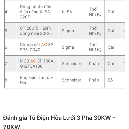
Đồng hồ đo đếm
Thổ
4
điện năng KLEA
KLEA
Cái
1
Nhĩ Kỳ
220P
CT 200/5 – Biến
Thổ
5
Sigma
Cái
3
dòng mini 200/5
Nhĩ Kỳ
Chống sét
AC
3P
Thổ
6
Sigma
Cái
1
SP3-C040
Nhĩ Kỳ
MCB
AC
3P 100A
7
Schneider
Pháp
Cái
1
G12F3A100
Phụ kiện làm tủ +
8
Schneider
Pháp
Bộ
1
Đèn
Đánh giá Tủ Điện Hòa Lưới 3 Pha 30KW -
70KW