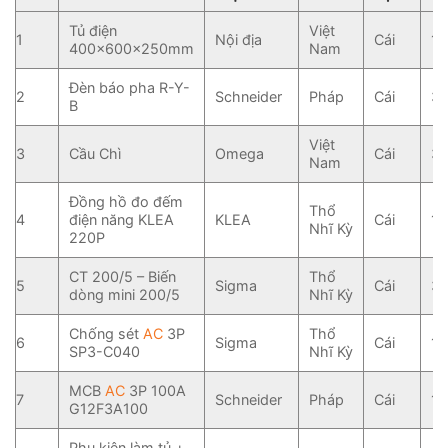
Tủ điện
Việt
1
Nội địa
Cái
1
400x600x250mm
Nam
Đèn báo pha R-Y-
2
Schneider
Pháp
Cái
3
B
Việt
3
Cầu Chì
Omega
Cái
3
Nam
Đồng hồ đo đếm
Thổ
4
điện năng KLEA
KLEA
Cái
1
Nhĩ Kỳ
220P
CT 200/5 – Biến
Thổ
5
Sigma
Cái
3
dòng mini 200/5
Nhĩ Kỳ
Chống sét
AC
3P
Thổ
6
Sigma
Cái
1
SP3-C040
Nhĩ Kỳ
MCB
AC
3P 100A
7
Schneider
Pháp
Cái
1
G12F3A100
Phụ kiện làm tủ +