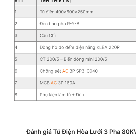
STT
TÊN THIẾT BỊ
1
Tủ điện 400x600x250mm
2
Đèn báo pha R-Y-B
3
Cầu Chì
4
Đồng hồ đo đếm điện năng KLEA 220P
5
CT 200/5 – Biến dòng mini 200/5
6
Chống sét
AC
3P SP3-C040
7
MCB
AC
3P 160A
8
Phụ kiện làm tủ + Đèn
Đánh giá Tủ Điện Hòa Lưới 3 Pha 80