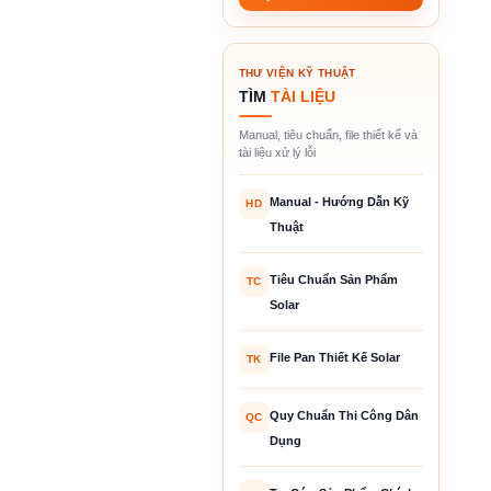
THƯ VIỆN KỸ THUẬT
TÌM
TÀI LIỆU
Manual, tiêu chuẩn, file thiết kế và
tài liệu xử lý lỗi
Manual - Hướng Dẫn Kỹ
HD
Thuật
Tiêu Chuẩn Sản Phẩm
TC
Solar
File Pan Thiết Kế Solar
TK
Quy Chuẩn Thi Công Dân
QC
Dụng