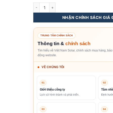
Tủ Điện Hòa Lưới 3 Pha 80KW - 90KW số lượ
NHẬN CHÍNH SÁCH GIÁ Đ
TRUNG TÂM CHÍNH SÁCH
Thông tin &
chính sách
Tìm hiểu về Việt Nam Solar, chính sách mua hàng, bảo 
động website.
VỀ CHÚNG TÔI
01
02
Giới thiệu công ty
Tầm nhì
Lịch sử hình thành và phát triển.
Định hướn
03
04