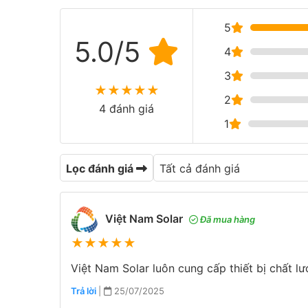
5
5.0/5
4
3
★
★
★
★
★
2
4 đánh giá
1
Lọc đánh giá
Việt Nam Solar
Đã mua hàng
★
★
★
★
★
Việt Nam Solar luôn cung cấp thiết bị chất l
Trả lời
|
25/07/2025