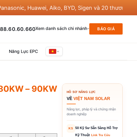
nic, Huawei, Aiko, BYD, Sigen và 20 thương hiệu khá
Xem danh sách chi nhánh
88.60.60.660
BÁO GIÁ
Năng Lực EPC
a 80KW – 90KW
HỒ SƠ NĂNG LỰC
VỀ
VIỆT NAM SOLAR
Năng lực, pháp lý và chứng nhận
doanh nghiệp
50 Kỹ Sư Sẵn Sàng Hỗ Trợ
KS
Kỹ Thuật
Link Tra Cứu