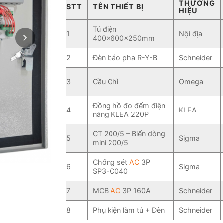
THƯƠNG
STT
TÊN THIẾT BỊ
HIỆU
Tủ điện
1
Nội địa
400x600x250mm
2
Đèn báo pha R-Y-B
Schneider
3
Cầu Chì
Omega
Đồng hồ đo đếm điện
4
KLEA
năng KLEA 220P
CT 200/5 – Biến dòng
5
Sigma
mini 200/5
Chống sét
AC
3P
6
Sigma
SP3-C040
7
MCB
AC
3P 160A
Schneider
8
Phụ kiện làm tủ + Đèn
Schneider