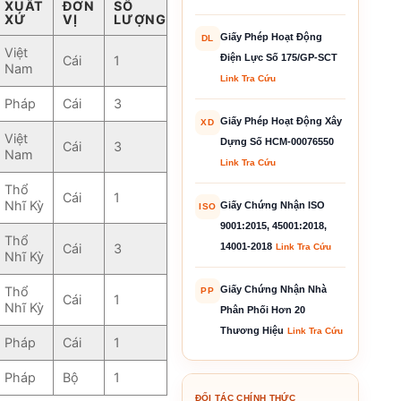
XUẤT
ĐƠN
SỐ
XỨ
VỊ
LƯỢNG
Giấy Phép Hoạt Động
DL
Việt
Điện Lực Số 175/GP-SCT
Cái
1
Nam
Link Tra Cứu
Pháp
Cái
3
Giấy Phép Hoạt Động Xây
XD
Việt
Dựng Số HCM-00076550
Cái
3
Nam
Link Tra Cứu
Thổ
Cái
1
Nhĩ Kỳ
Giấy Chứng Nhận ISO
ISO
9001:2015, 45001:2018,
Thổ
Cái
3
14001-2018
Link Tra Cứu
Nhĩ Kỳ
Thổ
Giấy Chứng Nhận Nhà
PP
Cái
1
Nhĩ Kỳ
Phân Phối Hơn 20
Thương Hiệu
Link Tra Cứu
Pháp
Cái
1
Pháp
Bộ
1
ĐỐI TÁC CHÍNH THỨC