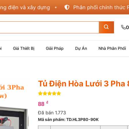
ện và xây dựng
Phân phối chính thức Panaso
0
i
Giá Thiết Bị
Giải Pháp
Dự Án
Nhà Phân Phối
Tủ Điện Hòa Lưới 3 Ph
5
4
trên 5
₫
88
dựa trên
đánh giá
Đã bán 1.773
Mã sản phẩm: TD.HL3P80-90K