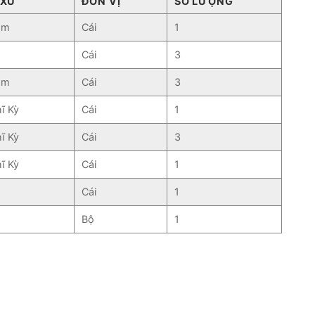
 XỨ
ĐƠN VỊ
SỐ LƯỢNG
am
Cái
1
Cái
3
am
Cái
3
ĩ Kỳ
Cái
1
ĩ Kỳ
Cái
3
ĩ Kỳ
Cái
1
Cái
1
Bộ
1