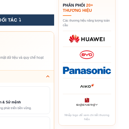
PHÂN PHỐI
20+
ng
THƯƠNG HIỆU
ỐI TÁC ⤵️
Các thương hiệu năng lượng toàn
cầu
mật dữ liệu và quy chế hoạt
n & Sứ mệnh
g phát triển bền vững.
Nhấp logo để xem chi tiết thương
hiệu