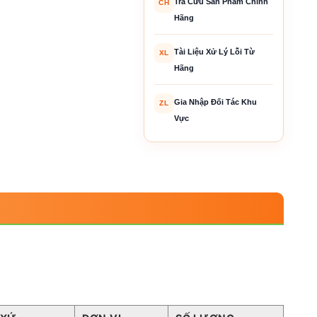
Tra Cứu Sản Phẩm Chính
CH
Hãng
Tài Liệu Xử Lý Lỗi Từ
XL
Hãng
Gia Nhập Đối Tác Khu
ZL
Vực