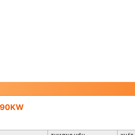
– 90KW