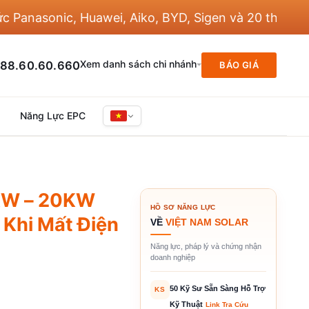
nasonic, Huawei, Aiko, BYD, Sigen và 20 thương hiệu
Xem danh sách chi nhánh
88.60.60.660
BÁO GIÁ
Năng Lực EPC
8KW – 20KW
HỒ SƠ NĂNG LỰC
Khi Mất Điện
VỀ
VIỆT NAM SOLAR
Năng lực, pháp lý và chứng nhận
doanh nghiệp
50 Kỹ Sư Sẵn Sàng Hỗ Trợ
KS
Kỹ Thuật
Link Tra Cứu