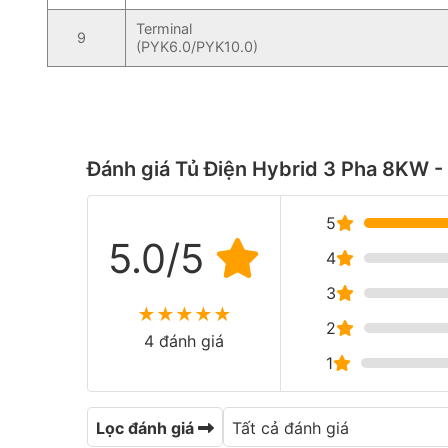
Terminal
9
(PYK6.0/PYK10.0)
Đánh giá Tủ Điện Hybrid 3 Pha 8KW 
5
5.0/5
4
3
★
★
★
★
★
2
4 đánh giá
1
Lọc đánh giá