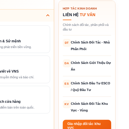
HỢP TÁC KINH DOANH
LIÊN HỆ
TƯ VẤN
Chính sách đối tác, phân phối và
đầu tư
n & Sứ mệnh
Chính Sách Đối Tác - Nhà
DT
g phát triển bền vững.
Phân Phối
Chính Sách Giới Thiệu Dự
DA
Án
viết về VNS
 truyền thông và báo chí.
Chính Sách Đầu Tư ESCO
ES
/ Quỹ Đầu Tư
ch cửa hàng
Chính Sách Đối Tác Khu
KV
điểm bán trên toàn quốc.
Vực - Vùng
Gia nhập đối tác khu
vực