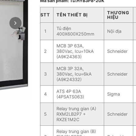
Mã sản phẩm: TD.HYB3P8-20K
THƯƠNG
STT
TÊN THIẾT BỊ
HIỆU
Tủ điện
1
Nội địa
400X600X250mm
MCB 3P 63A,
2
380Vac, Icu=10kA
Schneider
(A9K24363)
MCB 3P 32A,
3
380Vac, Icu=6kA
Schneider
(A9K24332)
ATS 4P 63A
4
Sigma
(4PSATS063)
Relay trung gian (A)
5
RXM2LB2P7 +
Schneider
RXZE1M2C
Relay trung gian (B)