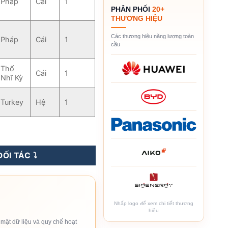
Pháp
Cái
1
PHÂN PHỐI
20+
THƯƠNG HIỆU
Các thương hiệu năng lượng toàn
Pháp
Cái
1
cầu
Thổ
Cái
1
Nhĩ Kỳ
Turkey
Hệ
1
uồn Tự Động Khi Mất Điện số lượng
ỐI TÁC ⤵️
Nhấp logo để xem chi tiết thương
hiệu
mật dữ liệu và quy chế hoạt