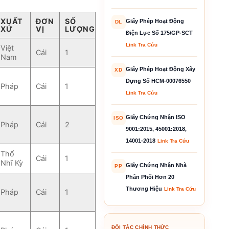
XUẤT
ĐƠN
SỐ
Giấy Phép Hoạt Động
DL
XỨ
VỊ
LƯỢNG
Điện Lực Số 175/GP-SCT
Link Tra Cứu
Việt
Cái
1
Nam
Giấy Phép Hoạt Động Xây
XD
Dựng Số HCM-00076550
Pháp
Cái
1
Link Tra Cứu
Giấy Chứng Nhận ISO
ISO
Pháp
Cái
2
9001:2015, 45001:2018,
14001-2018
Link Tra Cứu
Thổ
Cái
1
Nhĩ Kỳ
Giấy Chứng Nhận Nhà
PP
Phân Phối Hơn 20
Thương Hiệu
Link Tra Cứu
Pháp
Cái
1
ĐỐI TÁC CHÍNH THỨC