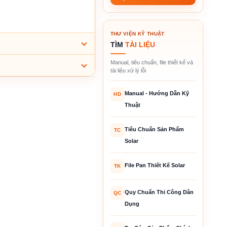
THƯ VIỆN KỸ THUẬT
TÌM
TÀI LIỆU
Manual, tiêu chuẩn, file thiết kế và
tài liệu xử lý lỗi
Manual - Hướng Dẫn Kỹ
HD
Thuật
Tiêu Chuẩn Sản Phẩm
TC
Solar
File Pan Thiết Kế Solar
TK
Quy Chuẩn Thi Công Dân
QC
Dụng