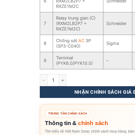
6
RXM2LB2P7 +
Schneider
RXZE1M2C
Relay trung gian (C)
7
(RXM2LB2P7 +
Schneider
RXZE1M2C)
Chống sét
AC
3P
8
Sigma
(SP3-C040)
Terminal
9
–
(PYK6.0/PYK10.0)
Tủ Điện Hybrid 3 Pha 8KW - 20KW Chuyển Ng
NHẬN CHÍNH SÁCH GIÁ Đ
TRUNG TÂM CHÍNH SÁCH
Thông tin &
chính sách
Tìm hiểu về Việt Nam Solar, chính sách mua hàng, bảo 