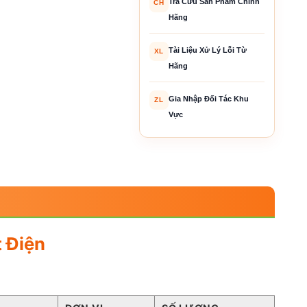
Tra Cứu Sản Phẩm Chính
CH
Hãng
Tài Liệu Xử Lý Lỗi Từ
XL
Hãng
Gia Nhập Đối Tác Khu
ZL
Vực
 Điện