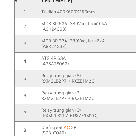
STT
TÊN THIẾT BỊ
1
Tủ điện 400X600X250mm
MCB 3P 63A, 380Vac, Icu=10kA
2
(A9K24363)
MCB 3P 32A, 380Vac, Icu=6kA
3
(A9K24332)
ATS 4P 63A
4
(4PSATS063)
Relay trung gian (A)
5
RXM2LB2P7 + RXZE1M2C
Relay trung gian (B)
6
RXM2LB2P7 + RXZE1M2C
Relay trung gian (C)
7
(RXM2LB2P7 + RXZE1M2C)
Chống sét
AC
3P
8
(SP3-C040)