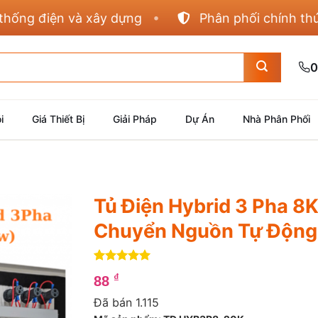
g điện và xây dựng
Phân phối chính thức Pa
0
i
Giá Thiết Bị
Giải Pháp
Dự Án
Nhà Phân Phối
Tủ Điện Hybrid 3 Pha 
Chuyển Nguồn Tự Động 
5
4
trên 5
₫
88
dựa trên
đánh giá
Đã bán 1.115