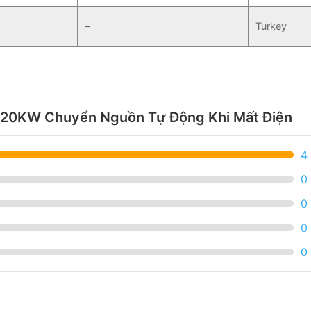
–
Turkey
- 20KW Chuyển Nguồn Tự Động Khi Mất Điện
4
0
0
0
0