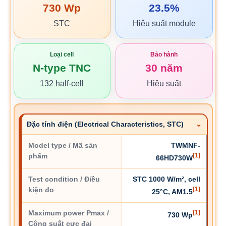
730 Wp
23.5%
STC
Hiệu suất module
Loại cell
Bảo hành
N-type TNC
30 năm
132 half-cell
Hiệu suất
Đặc tính điện (Electrical Characteristics, STC)
Model type / Mã sản
TWMNF-
phẩm
[1]
66HD730W
Test condition / Điều
STC 1000 W/m², cell
kiện đo
[1]
25°C, AM1.5
Maximum power Pmax /
[1]
730 Wp
Công suất cực đại