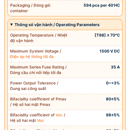
Packaging / Đóng gói
594 pcs per 40’HC
container
Thông số vận hành / Operating Parameters
Operating Temperature / Nhiệt
[T98] ≤ 70°C
độ vận hành
Maximum System Voltage /
1500 V DC
Điện áp hệ thống tối đa
Maximum Series Fuse Rating /
35 A
Dòng cầu chì nối tiếp tối đa
Power Output Tolerance /
0~+3%
Dung sai công suất
Bifaciality coefficient of Pmax
80±5%
/ Hệ số hai mặt Pmax
Bifaciality coefficient of
Voc
/
98±5%
Hệ số hai mặt
Voc