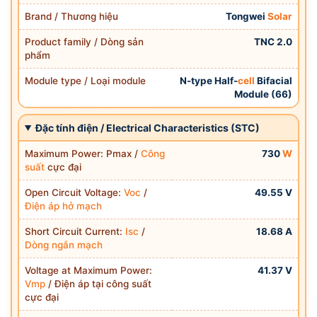
Brand / Thương hiệu
Tongwei
Solar
Product family / Dòng sản
TNC 2.0
phẩm
Module type / Loại module
N-type Half-
cell
Bifacial
Module (66)
Đặc tính điện / Electrical Characteristics (STC)
Maximum Power: Pmax /
Công
730
W
suất
cực đại
Open Circuit Voltage:
Voc
/
49.55 V
Điện áp hở mạch
Short Circuit Current:
Isc
/
18.68 A
Dòng ngắn mạch
Voltage at Maximum Power:
41.37 V
Vmp
/ Điện áp tại công suất
cực đại