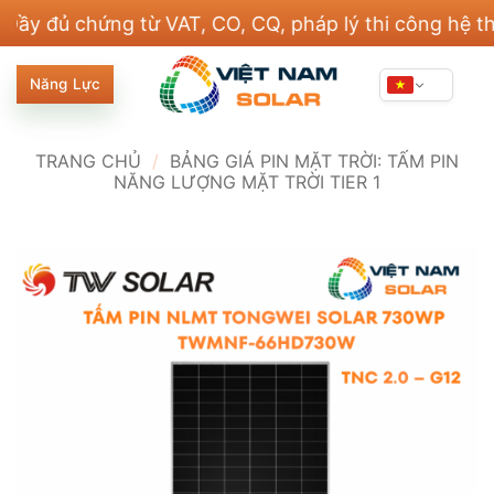
Bỏ
 chứng từ VAT, CO, CQ, pháp lý thi công hệ thống đi
qua
nội
Năng Lực
dung
TRANG CHỦ
/
BẢNG GIÁ PIN MẶT TRỜI: TẤM PIN
NĂNG LƯỢNG MẶT TRỜI TIER 1