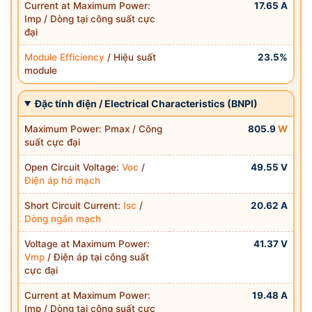
Current at Maximum Power:
17.65 A
Imp / Dòng tại công suất cực
đại
Module Efficiency
/ Hiệu suất
23.5%
module
Đặc tính điện / Electrical Characteristics (BNPI)
Maximum Power: Pmax / Công
805.9
W
suất cực đại
Open Circuit Voltage:
Voc
/
49.55 V
Điện áp hở mạch
Short Circuit Current:
Isc
/
20.62 A
Dòng ngắn mạch
Voltage at Maximum Power:
41.37 V
Vmp
/ Điện áp tại công suất
cực đại
Current at Maximum Power:
19.48 A
Imp / Dòng tại công suất cực