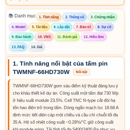
📚 Danh mục
1. Tính năng
2. Thông số
3. Chứng nhận
4. Model
5. Tài liệu
6. Lắp đặt
7. Bảo trì
8. Sự cố
9. Bảo hành
10. VNS
11. Đánh giá
12. Hiểu lầm
13. FAQ
14. Giá
1. Tính năng nổi bật của tấm pin
TWMNF-66HD730W
Nổi bật
TWMNF-66HD730W gom sáu điểm kỹ thuật đáng lưu ý
cho khâu thiết kế dự án. Công suất một tấm đạt 730 Wp
ở hiệu suất module 23.5%. Cell TNC N-type cắt đôi hạ
tổn hao điện trở trong tấm. Dòng ngắn mạch Isc 18.68 A
định mức tiết diện cáp một chiều và cầu chì chuỗi tối đa
35 A. Hệ số nhiệt công suất −0.28%/°C giữ công suất
khi module nóng. Tải tĩnh tối đa 5400/2400 Pa phục vụ