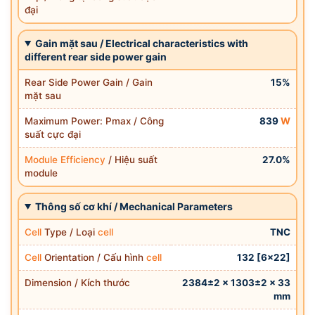
đại
Gain mặt sau / Electrical characteristics with
different rear side power gain
Rear Side Power Gain / Gain
15%
mặt sau
Maximum Power: Pmax / Công
839
W
suất cực đại
Module Efficiency
/ Hiệu suất
27.0%
module
Thông số cơ khí / Mechanical Parameters
Cell
Type / Loại
cell
TNC
Cell
Orientation / Cấu hình
cell
132 [6×22]
Dimension / Kích thước
2384±2 × 1303±2 × 33
mm