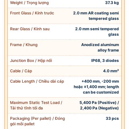
Weight / Trọng lượng
37.3 kg
Front Glass / Kính trước
2.0 mm AR coating semi
tempered glass
Rear Glass / Kính sau
2.0 mm semi tempered
glass
Frame / Khung
Anodized aluminum
alloy frame
Junction Box / Hộp nối
IP68, 3 diodes
Cable / Cáp
4.0 mm²
Cable Length / Chiều dài cáp
+400 mm, -200 mm
hoặc ±1,400 mm; length
can be customized
Maximum Static Test Load /
5,400 Pa (Positive) /
Tải thử tĩnh tối đa
2,400 Pa (Negative)
Packaging (Per pallet) / Đóng
33 pcs
gói mỗi pallet