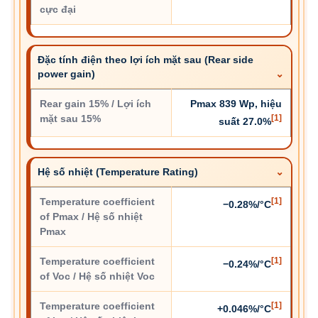
cực đại
Đặc tính điện theo lợi ích mặt sau (Rear side
power gain)
Rear gain 15% / Lợi ích
Pmax 839 Wp, hiệu
mặt sau 15%
[1]
suất 27.0%
Hệ số nhiệt (Temperature Rating)
Temperature coefficient
[1]
−0.28%/°C
of Pmax / Hệ số nhiệt
Pmax
Temperature coefficient
[1]
−0.24%/°C
of Voc / Hệ số nhiệt Voc
Temperature coefficient
[1]
+0.046%/°C