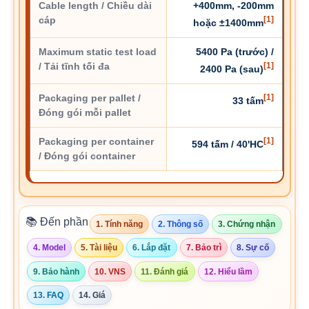
Cable length / Chiều dài
+400mm, -200mm
cáp
[1]
hoặc ±1400mm
Maximum static test load
5400 Pa (trước) /
/ Tải tĩnh tối đa
[1]
2400 Pa (sau)
Packaging per pallet /
[1]
33 tấm
Đóng gói mỗi pallet
Packaging per container
[1]
594 tấm / 40'HC
/ Đóng gói container
📚 Đến phần
1. Tính năng
2. Thông số
3. Chứng nhận
4. Model
5. Tài liệu
6. Lắp đặt
7. Bảo trì
8. Sự cố
9. Bảo hành
10. VNS
11. Đánh giá
12. Hiểu lầm
13. FAQ
14. Giá