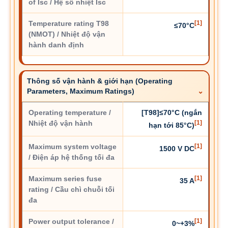
of Isc / Hệ số nhiệt Isc
Temperature rating T98
[1]
≤70°C
(NMOT) / Nhiệt độ vận
hành danh định
Thông số vận hành & giới hạn (Operating
Parameters, Maximum Ratings)
Operating temperature /
[T98]≤70°C (ngắn
Nhiệt độ vận hành
[1]
hạn tới 85°C)
Maximum system voltage
[1]
1500 V DC
/ Điện áp hệ thống tối đa
Maximum series fuse
[1]
35 A
rating / Cầu chì chuỗi tối
đa
Power output tolerance /
[1]
0~+3%