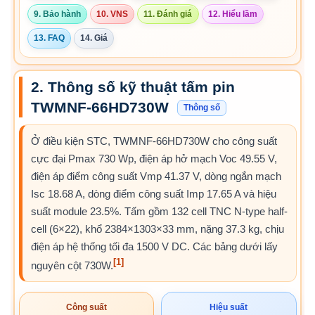
9. Bảo hành
10. VNS
11. Đánh giá
12. Hiểu lầm
13. FAQ
14. Giá
2. Thông số kỹ thuật tấm pin
TWMNF-66HD730W
Thông số
Ở điều kiện STC, TWMNF-66HD730W cho công suất
cực đại Pmax 730 Wp, điện áp hở mạch Voc 49.55 V,
điện áp điểm công suất Vmp 41.37 V, dòng ngắn mạch
Isc 18.68 A, dòng điểm công suất Imp 17.65 A và hiệu
suất module 23.5%. Tấm gồm 132 cell TNC N-type half-
cell (6×22), khổ 2384×1303×33 mm, nặng 37.3 kg, chịu
điện áp hệ thống tối đa 1500 V DC. Các bảng dưới lấy
[1]
nguyên cột 730W.
Công suất
Hiệu suất