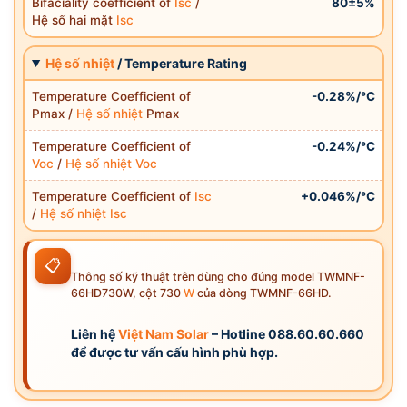
Bifaciality coefficient of
Isc
/
80±5%
Hệ số hai mặt
Isc
Hệ số nhiệt
/ Temperature Rating
Temperature Coefficient of
-0.28%/°C
Pmax /
Hệ số nhiệt
Pmax
Temperature Coefficient of
-0.24%/°C
Voc
/
Hệ số nhiệt
Voc
Temperature Coefficient of
Isc
+0.046%/°C
/
Hệ số nhiệt
Isc
📋
Thông số kỹ thuật trên dùng cho đúng model TWMNF-
66HD730W, cột 730
W
của dòng TWMNF-66HD.
Liên hệ
Việt Nam Solar
– Hotline 088.60.60.660
để được tư vấn cấu hình phù hợp.