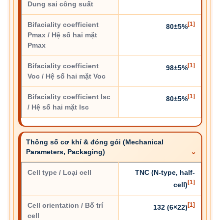
Dung sai công suất
Bifaciality coefficient
[1]
80±5%
Pmax / Hệ số hai mặt
Pmax
Bifaciality coefficient
[1]
98±5%
Voc / Hệ số hai mặt Voc
Bifaciality coefficient Isc
[1]
80±5%
/ Hệ số hai mặt Isc
Thông số cơ khí & đóng gói (Mechanical
Parameters, Packaging)
Cell type / Loại cell
TNC (N-type, half-
[1]
cell)
Cell orientation / Bố trí
[1]
132 (6×22)
cell