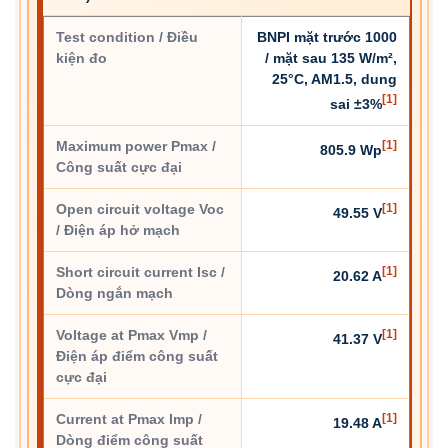
Test condition / Điều
BNPI mặt trước 1000
kiện đo
/ mặt sau 135 W/m²,
25°C, AM1.5, dung
[1]
sai ±3%
Maximum power Pmax /
[1]
805.9 Wp
Công suất cực đại
Open circuit voltage Voc
[1]
49.55 V
/ Điện áp hở mạch
Short circuit current Isc /
[1]
20.62 A
Dòng ngắn mạch
Voltage at Pmax Vmp /
[1]
41.37 V
Điện áp điểm công suất
cực đại
Current at Pmax Imp /
[1]
19.48 A
Dòng điểm công suất