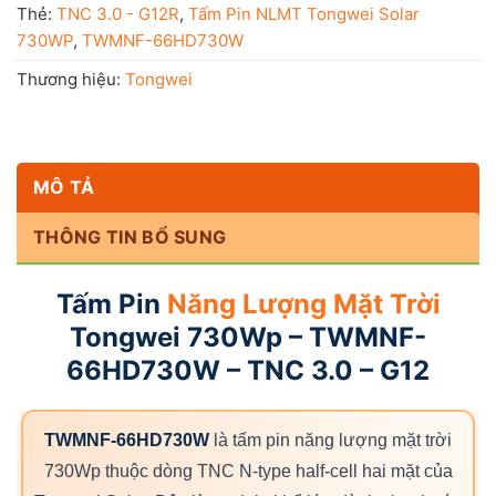
Thẻ:
TNC 3.0 - G12R
,
Tấm Pin NLMT Tongwei Solar
730WP
,
TWMNF-66HD730W
Thương hiệu:
Tongwei
MÔ TẢ
THÔNG TIN BỔ SUNG
Tấm Pin
Năng Lượng Mặt Trời
Tongwei 730Wp – TWMNF-
66HD730W – TNC 3.0 – G12
TWMNF-66HD730W
là tấm pin năng lượng mặt trời
730Wp thuộc dòng TNC N-type half-cell hai mặt của