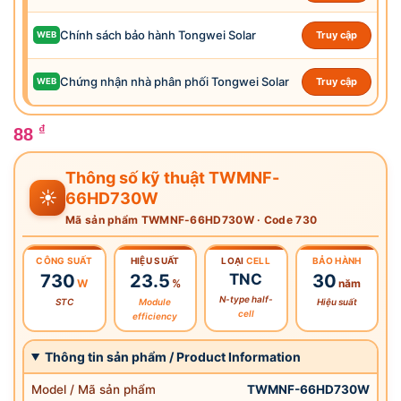
Chính sách bảo hành Tongwei Solar
Truy cập
WEB
Chứng nhận nhà phân phối Tongwei Solar
Truy cập
WEB
₫
88
Thông số kỹ thuật TWMNF-
☀️
66HD730W
Mã sản phẩm TWMNF-66HD730W · Code 730
CÔNG SUẤT
HIỆU SUẤT
LOẠI
CELL
BẢO HÀNH
730
23.5
TNC
30
W
%
năm
N-type half-
STC
Module
Hiệu suất
cell
efficiency
Thông tin sản phẩm / Product Information
Model / Mã sản phẩm
TWMNF-66HD730W