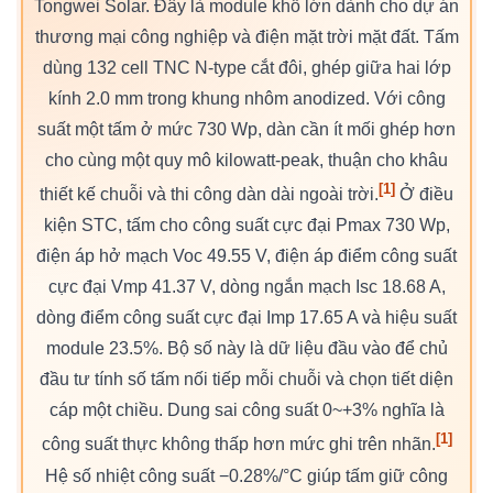
Tongwei Solar. Đây là module khổ lớn dành cho dự án
thương mại công nghiệp và điện mặt trời mặt đất. Tấm
dùng 132 cell TNC N-type cắt đôi, ghép giữa hai lớp
kính 2.0 mm trong khung nhôm anodized. Với công
suất một tấm ở mức 730 Wp, dàn cần ít mối ghép hơn
cho cùng một quy mô kilowatt-peak, thuận cho khâu
[1]
thiết kế chuỗi và thi công dàn dài ngoài trời.
Ở điều
kiện STC, tấm cho công suất cực đại Pmax 730 Wp,
điện áp hở mạch Voc 49.55 V, điện áp điểm công suất
cực đại Vmp 41.37 V, dòng ngắn mạch Isc 18.68 A,
dòng điểm công suất cực đại Imp 17.65 A và hiệu suất
module 23.5%. Bộ số này là dữ liệu đầu vào để chủ
đầu tư tính số tấm nối tiếp mỗi chuỗi và chọn tiết diện
cáp một chiều. Dung sai công suất 0~+3% nghĩa là
[1]
công suất thực không thấp hơn mức ghi trên nhãn.
Hệ số nhiệt công suất −0.28%/°C giúp tấm giữ công