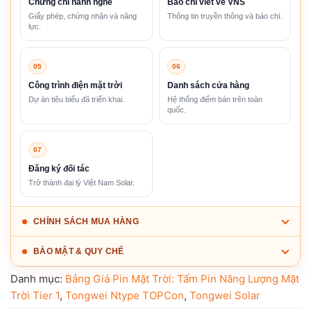
Chứng chỉ hành nghề
Báo chí viết về VNS
Giấy phép, chứng nhận và năng
Thông tin truyền thông và báo chí.
lực.
05
06
Công trình điện mặt trời
Danh sách cửa hàng
Dự án tiêu biểu đã triển khai.
Hệ thống điểm bán trên toàn
quốc.
07
Đăng ký đối tác
Trở thành đại lý Việt Nam Solar.
CHÍNH SÁCH MUA HÀNG
BẢO MẬT & QUY CHẾ
Danh mục:
Bảng Giá Pin Mặt Trời: Tấm Pin Năng Lượng Mặt
Trời Tier 1
,
Tongwei Ntype TOPCon
,
Tongwei Solar