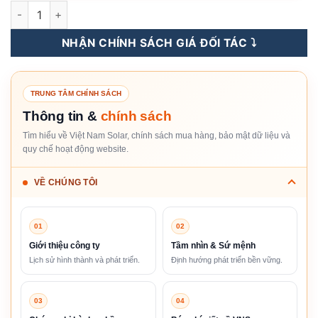
TWMNF-66HD730W - Tấm Pin NLMT Tongwei Solar 730WP - TN
NHẬN CHÍNH SÁCH GIÁ ĐỐI TÁC ⤵️
TRUNG TÂM CHÍNH SÁCH
Thông tin &
chính sách
Tìm hiểu về Việt Nam Solar, chính sách mua hàng, bảo mật dữ liệu và
quy chế hoạt động website.
VỀ CHÚNG TÔI
01
02
Giới thiệu công ty
Tầm nhìn & Sứ mệnh
Lịch sử hình thành và phát triển.
Định hướng phát triển bền vững.
03
04