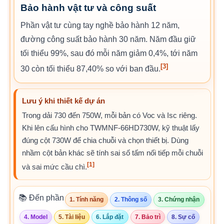
Bảo hành vật tư và công suất
Phần vật tư cùng tay nghề bảo hành 12 năm,
đường công suất bảo hành 30 năm. Năm đầu giữ
tối thiểu 99%, sau đó mỗi năm giảm 0,4%, tới năm
[3]
30 còn tối thiểu 87,40% so với ban đầu.
Lưu ý khi thiết kế dự án
Trong dải 730 đến 750W, mỗi bản có Voc và Isc riêng.
Khi lên cấu hình cho TWMNF-66HD730W, kỹ thuật lấy
đúng cột 730W để chia chuỗi và chọn thiết bị. Dùng
nhầm cột bản khác sẽ tính sai số tấm nối tiếp mỗi chuỗi
[1]
và sai mức cầu chì.
📚 Đến phần
1. Tính năng
2. Thông số
3. Chứng nhận
4. Model
5. Tài liệu
6. Lắp đặt
7. Bảo trì
8. Sự cố