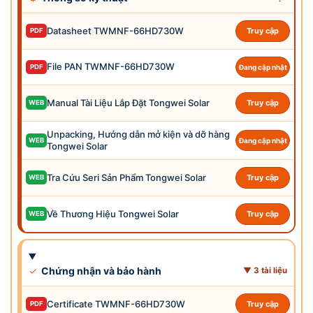
Datasheet TWMNF-66HD730W
Truy cập
PDF
File PAN TWMNF-66HD730W
PDF
Đang cập nhật
Manual Tài Liệu Lắp Đặt Tongwei Solar
Truy cập
WEB
Unpacking, Hướng dẫn mở kiện và dỡ hàng
WEB
Đang cập nhật
Tongwei Solar
Tra Cứu Seri Sản Phẩm Tongwei Solar
Truy cập
WEB
Về Thương Hiệu Tongwei Solar
Truy cập
WEB
✓
Chứng nhận và bảo hành
▼ 3 tài liệu
Certificate TWMNF-66HD730W
Truy cập
PDF