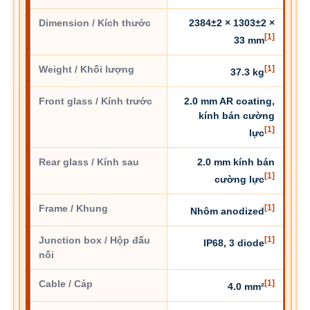
Dimension / Kích thước
2384±2 × 1303±2 ×
[1]
33 mm
Weight / Khối lượng
[1]
37.3 kg
Front glass / Kính trước
2.0 mm AR coating,
kính bán cường
[1]
lực
Rear glass / Kính sau
2.0 mm kính bán
[1]
cường lực
Frame / Khung
[1]
Nhôm anodized
Junction box / Hộp đấu
[1]
IP68, 3 diode
nối
Cable / Cáp
[1]
4.0 mm²