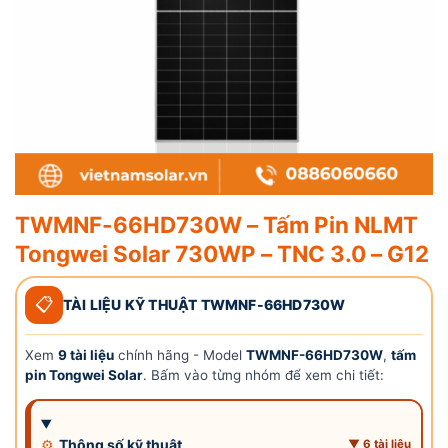
TWMNF-66HD730W – Tấm Pin NLMT
Tongwei Solar 730WP – TNC 3.0 – G12
📋
TÀI LIỆU KỸ THUẬT TWMNF-66HD730W
Xem
9 tài liệu
chính hãng - Model
TWMNF-66HD730W
,
tấm
pin Tongwei Solar
. Bấm vào từng nhóm để xem chi tiết:
⚙
Thông số kỹ thuật
▼ 6 tài liệu