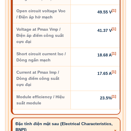
Open circuit voltage Voc
[1]
49.55 V
/ Điện áp hở mạch
Voltage at Pmax Vmp /
[1]
41.37 V
Điện áp điểm công suất
cực đại
Short circuit current Isc /
[1]
18.68 A
Dòng ngắn mạch
Current at Pmax Imp /
[1]
17.65 A
Dòng điểm công suất
cực đại
Module efficiency / Hiệu
[1]
23.5%
suất module
Đặc tính điện mặt sau (Electrical Characteristics,
BNPI)