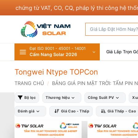
Bỏ
ủ chứng từ VAT, CO, CQ, pháp lý thi công hệ thống đ
qua
nội
Tìm
dung
kiếm:
Đạt ISO 9001 - 45001 - 14001
Giá Lắp Trọn Gó
Cẩm Nang Solar 2026
Tongwei Ntype TOPCon
TRANG CHỦ
/
BẢNG GIÁ PIN MẶT TRỜI: TẤM PIN 
Bộ lọc
Thương hiệu
Công Suất PV
Xu
Đánh giá
Giá Cao - Thấp
Giá Thấp - Cao