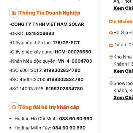
An, Thốt
Xem Chỉ
Thông Tin Doanh Nghiệp
Chi Nhánh
•
CÔNG TY TNHH VIỆT NAM SOLAR
Hộ Gia Đ
•
ĐKKD:
0315209693
•
Giấy phép điện lực:
175/GP-SCT
Dự án: 0
•
Giấy phép xây dựng:
HCM-00076550
Kho Nha 
•
Nhãn hiệu độc quyền:
VN-4-0604703
Khánh Hò
•
ISO 9001:2015:
9199302834780
Xem Chỉ
•
ISO 45001:2018:
9199302834780
Showroom
•
ISO 14001:2018:
9199302834780
Khánh, K
Xem Chỉ
Tổng đài hỗ trợ khẩn cấp
Hotline Hồ Chí Minh:
088.60.60.660
Hotline Miền Tây:
084.60.60.660