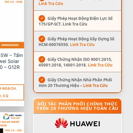
Link Tra Cứu
✓
Giấy Phép Hoạt Động Điện Lực Số
175/GP-SCT. Link Tra Cứu
✓
Giấy Phép Hoạt Động Xây Dựng Số
HCM-00076550.
Link Tra Cứu
5W – Tấm
✓
Giấy Chứng Nhận ISO 9001:2015,
ei Solar
45001:2018, 14001-2018.
Link Tra Cứu
0 – G12R
✓
Giấy Chứng Nhận Nhà Phân Phối
Hơn 20 Thương Hiệu –
Link Tra Cứu
H NGẠCH,
O, CQ
ĐỐI TÁC PHÂN PHỐI CHÍNH THỨC
TRÊN 20 THƯƠNG HIỆU TOÀN CẦU