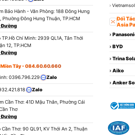
›
Vietnamsola
m Bảo Hành - Văn Phòng: 188 Đông Hưng
1, Phường Đông Hưng Thuận, TP.HCM
Đối Tá
Asia Pa
 Đường
›
Panasoni
 TP.Hồ Chí Minh: 2939 QL1A, Tân Thới
ận 12, TP.HCM
›
BYD
 Đường
›
Trina Sol
 Miền Tây - 084.60.60.660
›
Aiko
ình: 0396.796.229
Zalo
›
Anker So
932.421.818
Zalo
m Cần Thơ: 41D Mậu Thân, Phường Cái
 Cần Thơ
 Đường
 Cần Thơ: 90 QL91, KV Thới An 2, Thuận