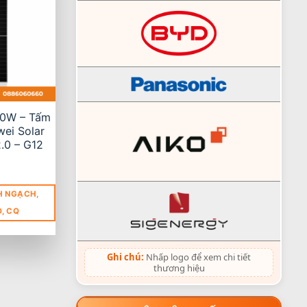
0W – Tấm
ei Solar
.0 – G12
H NGẠCH,
O, CQ
Ghi chú:
Nhấp logo để xem chi tiết
thương hiệu