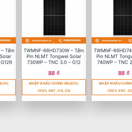
– Tấm
TWMNF-66HD730W – Tấm
TWMNF-66HD74
Solar
Pin NLMT Tongwei Solar
Pin NLMT Tongw
 G12R
730WP – TNC 3.0 – G12
740WP – TNC 2
88
₫
88
₫
ẠCH,
NHẬP KHẨU CHÍNH NGẠCH,
NHẬP KHẨU CHÍN
Q
100% VAT, CO, CQ
100% VAT, C