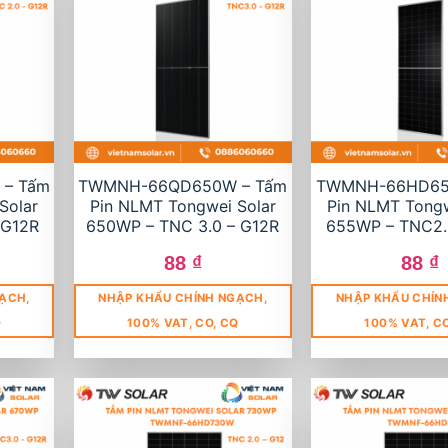
– Tấm
TWMNH-66QD650W – Tấm
TWMNH-66HD65
Solar
Pin NLMT Tongwei Solar
Pin NLMT Tongw
 G12R
650WP – TNC 3.0 – G12R
655WP – TNC2.
88
₫
88
₫
ẠCH,
NHẬP KHẨU CHÍNH NGẠCH,
NHẬP KHẨU CHÍN
Q
100% VAT, CO, CQ
100% VAT, C