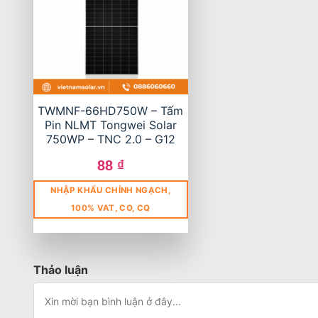
TWMNF-66HD750W – Tấm
Pin NLMT Tongwei Solar
750WP – TNC 2.0 – G12
88
₫
NHẬP KHẨU CHÍNH NGẠCH,
100% VAT, CO, CQ
Thảo luận