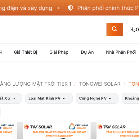
iện và xây dựng
Phân phối chính thức Panas
0
i
Giá Thiết Bị
Giải Pháp
Dự Án
Nhà Phân Phối
NĂNG LƯỢNG MẶT TRỜI TIER 1
/
TONGWEI SOLAR
/
TON
ất Xứ
Loại Mặt Kính PV
Công Nghệ PV
Khoảng