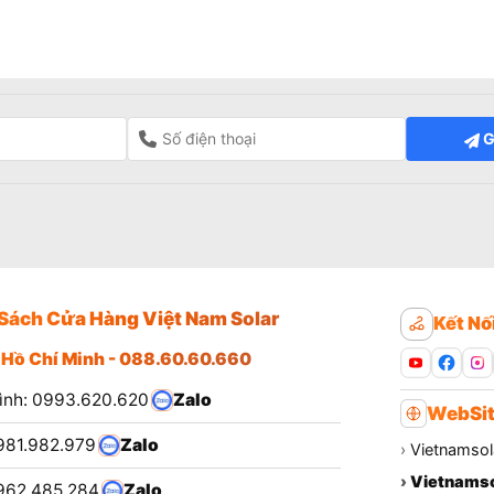
G
Sách Cửa Hàng Việt Nam Solar
Kết Nố
 Hồ Chí Minh - 088.60.60.660
ình: 0993.620.620
Zalo
WebSit
981.982.979
Zalo
›
Vietnamsol
›
Vietnamso
962.485.284
Zalo