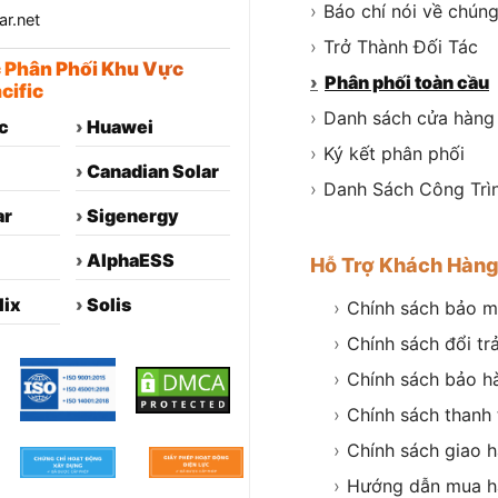
›
Báo chí nói về chúng
r.net
›
Trở Thành Đối Tác
c Phân Phối Khu Vực
›
Phân phối toàn cầu
cific
›
Danh sách cửa hàng
c
›
Huawei
›
Ký kết phân phối
›
Canadian Solar
›
Danh Sách Công Trì
ar
›
Sigenergy
›
AlphaESS
Hỗ Trợ Khách Hàn
lix
›
Solis
›
Chính sách bảo m
›
Chính sách đổi tr
›
Chính sách bảo h
›
Chính sách thanh
›
Chính sách giao 
›
Hướng dẫn mua h