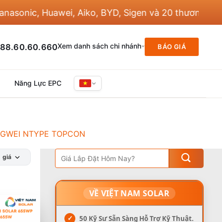
onic, Huawei, Aiko, BYD, Sigen và 20 thương hiệu kh
Xem danh sách chi nhánh
88.60.60.660
BÁO GIÁ
Năng Lực EPC
GWEI NTYPE TOPCON
 giá
VỀ VIỆT NAM SOLAR
✓
50 Kỹ Sư Sẵn Sàng Hỗ Trợ Kỹ Thuật.