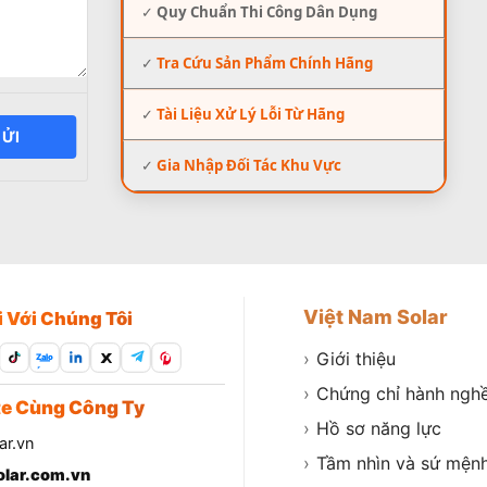
✓
Quy Chuẩn Thi Công Dân Dụng
✓
Tra Cứu Sản Phẩm Chính Hãng
✓
Tài Liệu Xử Lý Lỗi Từ Hãng
ỬI
✓
Gia Nhập Đối Tác Khu Vực
Việt Nam Solar
i Với Chúng Tôi
›
Giới thiệu
Zalo
›
Chứng chỉ hành ngh
e Cùng Công Ty
›
Hồ sơ năng lực
ar.vn
›
Tầm nhìn và sứ mện
lar.com.vn