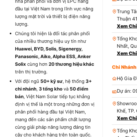
nhà phân phối và đơn vị EPC hàng
đầu tại Việt Nam trong lĩnh vực năng
Trung Tâ
lượng mặt trời và thiết bị điện năng
Thuận 4
lượng.
Xem Chỉ
Chúng tôi hiện là đối tác phân phối
Tổng Kho
của nhiều thương hiệu uy tín như
Nhất, Qu
Huawei, BYD, Solis, Sigenergy,
Xem Chỉ
Panasonic, Aiko, Alpha ESS, Anker
Solix
cùng hơn
20 thương hiệu khác
Chi Nhánh
trên thị trường.
Hộ Gia Đ
Với đội ngũ
50+ kỹ sư
, hệ thống
3+
chi nhánh
,
3 tổng kho
và
50 điểm
Dự án: 0
bán
, Việt Nam Solar tiếp tục khẳng
Showroo
định vị thế là một trong những đơn vị
Khế, TP.
phân phối hàng đầu tại Việt Nam,
Xem Chỉ
mang đến các sản phẩm chất lượng
cùng giải pháp năng lượng đáng tin
Tổng Kho
cậy cho khách hàng trên toàn quốc.