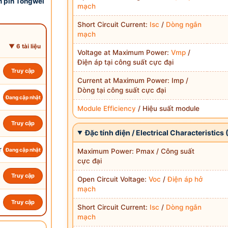
m pin Tongwei
mạch
Short Circuit Current:
Isc
/
Dòng ngắn
mạch
▼ 6 tài liệu
Voltage at Maximum Power:
Vmp
/
Điện áp tại công suất cực đại
Truy cập
Current at Maximum Power: Imp /
Dòng tại công suất cực đại
Đang cập nhật
Module Efficiency
/ Hiệu suất module
Truy cập
Đặc tính điện / Electrical Characteristics 
r
Đang cập nhật
Maximum Power: Pmax / Công suất
cực đại
Truy cập
Open Circuit Voltage:
Voc
/
Điện áp hở
mạch
Truy cập
Short Circuit Current:
Isc
/
Dòng ngắn
mạch