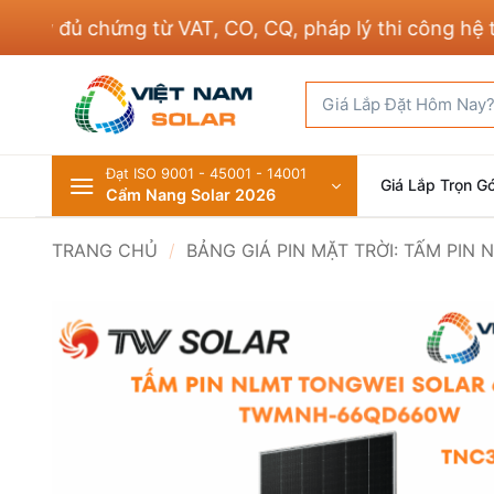
Bỏ
 đủ chứng từ VAT, CO, CQ, pháp lý thi công hệ thống
qua
nội
Tìm
dung
kiếm:
Đạt ISO 9001 - 45001 - 14001
Giá Lắp Trọn Gó
Cẩm Nang Solar 2026
TRANG CHỦ
/
BẢNG GIÁ PIN MẶT TRỜI: TẤM PIN 