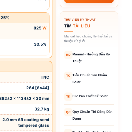
u 25%
THƯ VIỆN KỸ THUẬT
TÌM
TÀI LIỆU
825
W
Manual, tiêu chuẩn, file thiết kế và
tài liệu xử lý lỗi
30.5%
Manual - Hướng Dẫn Kỹ
HD
Thuật
s
Tiêu Chuẩn Sản Phẩm
TC
TNC
Solar
264 [6×44]
File Pan Thiết Kế Solar
TK
382±2 × 1134±2 × 30 mm
32.7 kg
Quy Chuẩn Thi Công Dân
QC
Dụng
2.0 mm AR coating semi
tempered glass