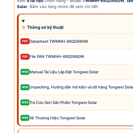
Xem
9 tài liệu
chính hãng - Model
TWMNH-66QD660W
,
tấ
Solar
. Bấm vào từng nhóm để xem chi tiết:
⚙
Thông số kỹ thuật
Datasheet TWMNH-66QD660W
PDF
File PAN TWMNH-66QD660W
PDF
Manual Tài Liệu Lắp Đặt Tongwei Solar
WEB
Unpacking, Hướng dẫn mở kiện và dỡ hàng Tongwei Sola
WEB
Tra Cứu Seri Sản Phẩm Tongwei Solar
WEB
Về Thương Hiệu Tongwei Solar
WEB