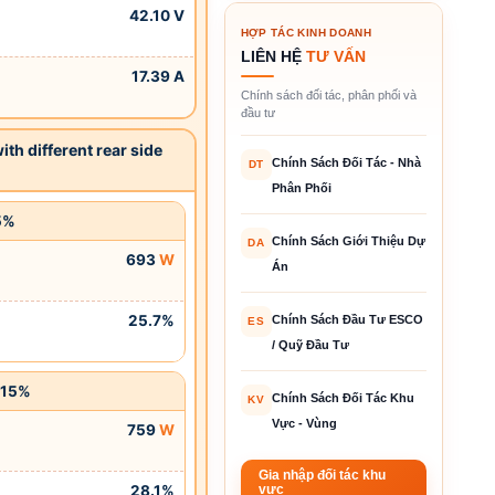
42.10 V
HỢP TÁC KINH DOANH
LIÊN HỆ
TƯ VẤN
17.39 A
Chính sách đối tác, phân phối và
đầu tư
ith different rear side
Chính Sách Đối Tác - Nhà
DT
Phân Phối
5%
Chính Sách Giới Thiệu Dự
DA
693
W
Án
25.7%
Chính Sách Đầu Tư ESCO
ES
/ Quỹ Đầu Tư
 15%
Chính Sách Đối Tác Khu
KV
Vực - Vùng
759
W
Gia nhập đối tác khu
28.1%
vực