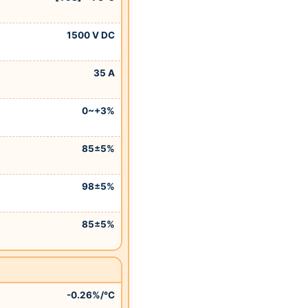
1500 V DC
35 A
0~+3%
85±5%
98±5%
85±5%
-0.26%/°C