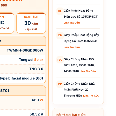
 660
Giấy Phép Hoạt Động
DL
Điện Lực Số 175/GP-SCT
CELL
BẢO HÀNH
NC
30
Link Tra Cứu
năm
ifacial
Hiệu suất
Giấy Phép Hoạt Động Xây
XD
n
Dựng Số HCM-00076550
Link Tra Cứu
TWMNH-66QD660W
Tongwei
Solar
Giấy Chứng Nhận ISO
ISO
9001:2015, 45001:2018,
TNC 3.0
14001-2018
Link Tra Cứu
type bifacial module (66)
Giấy Chứng Nhận Nhà
PP
Phân Phối Hơn 20
 (STC)
Thương Hiệu
Link Tra Cứu
660
W
50.52 V
ĐỐI TÁC CHÍNH THỨC