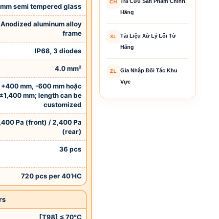
Tra Cứu Sản Phẩm Chính
CH
 mm semi tempered glass
Hãng
Anodized aluminum alloy
frame
Tài Liệu Xử Lý Lỗi Từ
XL
Hãng
IP68, 3 diodes
4.0 mm²
Gia Nhập Đối Tác Khu
ZL
Vực
+400 mm, -600 mm hoặc
±1,400 mm; length can be
customized
,400 Pa (front) / 2,400 Pa
(rear)
36 pcs
720 pcs per 40’HC
rs
[T98] ≤ 70°C