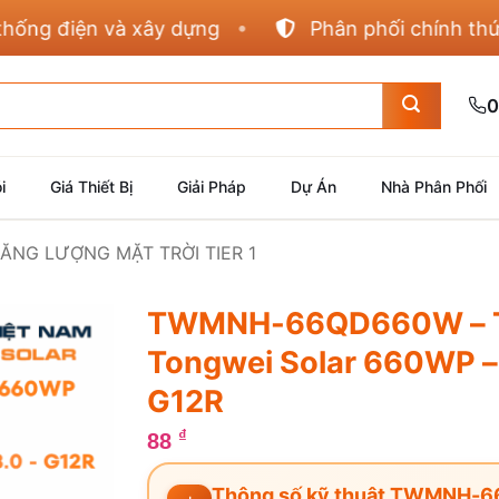
 điện và xây dựng
Phân phối chính thức Pan
0
i
Giá Thiết Bị
Giải Pháp
Dự Án
Nhà Phân Phối
NĂNG LƯỢNG MẶT TRỜI TIER 1
TWMNH-66QD660W – T
Tongwei Solar 660WP –
G12R
₫
88
Thông số kỹ thuật TWMNH