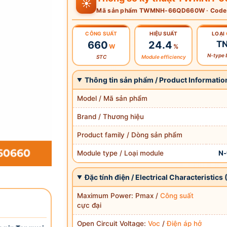
☀️
Mã sản phẩm TWMNH-66QD660W · Code
CÔNG SUẤT
HIỆU SUẤT
LOẠI
660
24.4
T
W
%
N-type b
STC
Module efficiency
Thông tin sản phẩm / Product Informatio
Model / Mã sản phẩm
Brand / Thương hiệu
Product family / Dòng sản phẩm
Module type / Loại module
N-
Đặc tính điện / Electrical Characteristics
Maximum Power: Pmax /
Công suất
cực đại
Open Circuit Voltage:
Voc
/
Điện áp hở