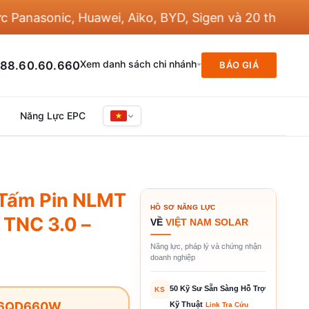
asonic, Huawei, Aiko, BYD, Sigen và 20 thương hiệu 
Xem danh sách chi nhánh
88.60.60.660
BÁO GIÁ
Năng Lực EPC
ấm Pin NLMT
HỒ SƠ NĂNG LỰC
 TNC 3.0 –
VỀ
VIỆT NAM SOLAR
Năng lực, pháp lý và chứng nhận
doanh nghiệp
50 Kỹ Sư Sẵn Sàng Hỗ Trợ
KS
-66QD660W
Kỹ Thuật
Link Tra Cứu