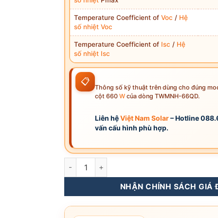
Temperature Coefficient of
Voc
/
Hệ
số nhiệt
Voc
Temperature Coefficient of
Isc
/
Hệ
số nhiệt
Isc
📋
Thông số kỹ thuật trên dùng cho đúng
cột 660
W
của dòng TWMNH-66QD.
Liên hệ
Việt Nam Solar
– Hotline 088
vấn cấu hình phù hợp.
TWMNH-66QD660W - Tấm Pin NLMT Tongwei 
NHẬN CHÍNH SÁCH GIÁ Đ