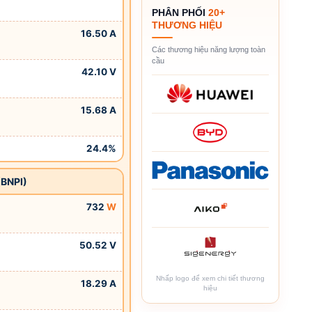
PHÂN PHỐI
20+
THƯƠNG HIỆU
16.50 A
Các thương hiệu năng lượng toàn
cầu
42.10 V
15.68 A
24.4%
(BNPI)
732
W
50.52 V
Nhấp logo để xem chi tiết thương
18.29 A
hiệu