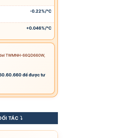
-0.22%/°C
+0.046%/°C
 model TWMNH-66QD660W,
.60.60.660 để được tư
Solar 660WP - TNC 3.0 - G12R số lượng
ỐI TÁC ⤵️