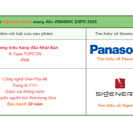
à
Việt Nam Solar
mang đến VINAMAC EXPO 2025
iểm nổi bật của sản phẩm
Tìm hiểu về thươn
ơng hiệu hàng đầu Nhật Bản
N-Type TOPCON
Tìm hiểu về Pana
IP68
Công nghệ One-Fits-All
Trang bị
IP66
Giám sát thông minh
yển nguồn tức thời trong 0ms
Bảo hành
10 năm
Tìm hiểu về Sige