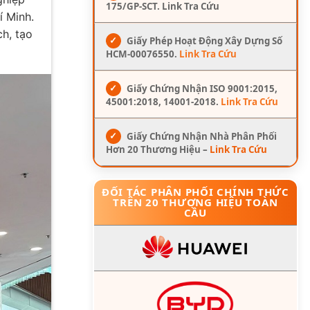
175/GP-SCT. Link Tra Cứu
í Minh.
h, tạo
✓
Giấy Phép Hoạt Động Xây Dựng Số
HCM-00076550.
Link Tra Cứu
✓
Giấy Chứng Nhận ISO 9001:2015,
45001:2018, 14001-2018.
Link Tra Cứu
✓
Giấy Chứng Nhận Nhà Phân Phối
Hơn 20 Thương Hiệu –
Link Tra Cứu
ĐỐI TÁC PHÂN PHỐI CHÍNH THỨC
TRÊN 20 THƯƠNG HIỆU TOÀN
CẦU