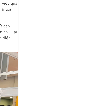
: Hiệu quả
trữ toàn
ất cao
minh. Giải
n điện,