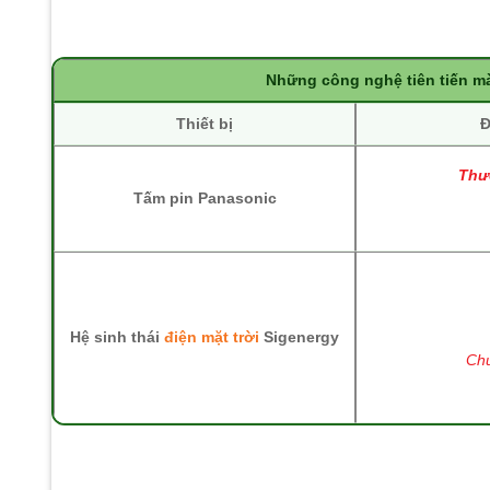
Những công nghệ tiên tiến m
Thiết bị
Đ
Thư
Tấm pin Panasonic
Hệ sinh thái
điện mặt trời
Sigenergy
Chu