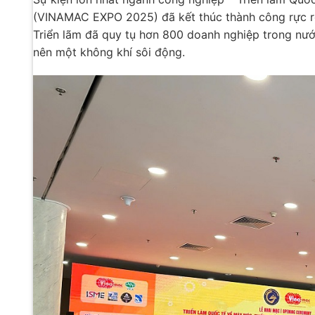
(VINAMAC EXPO 2025) đã kết thúc thành công rực rỡ
Triển lãm đã quy tụ hơn 800 doanh nghiệp trong nướ
nên một không khí sôi động.