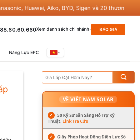
wei, Aiko, BYD, Sigen và 20 thương hiệu khác
Xem danh sách chi nhánh
88.60.60.660
BÁO GIÁ
Năng Lực EPC
áp
VỀ VIỆT NAM SOLAR
✓
50 Kỹ Sư Sẵn Sàng Hỗ Trợ Kỹ
Thuật.
Link Tra Cứu
✓
Giấy Phép Hoạt Động Điện Lực Số
ghiệp