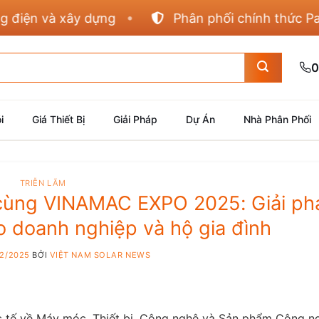
y dựng
Phân phối chính thức Panasonic, Hua
0
i
Giá Thiết Bị
Giải Pháp
Dự Án
Nhà Phân Phối
TRIỄN LÃM
 cùng VINAMAC EXPO 2025: Giải ph
 doanh nghiệp và hộ gia đình
12/2025
BỞI
VIỆT NAM SOLAR NEWS
ốc tế về Máy móc, Thiết bị, Công nghệ và Sản phẩm Công n