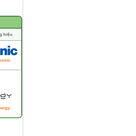
g hiệu
sonic
nergy