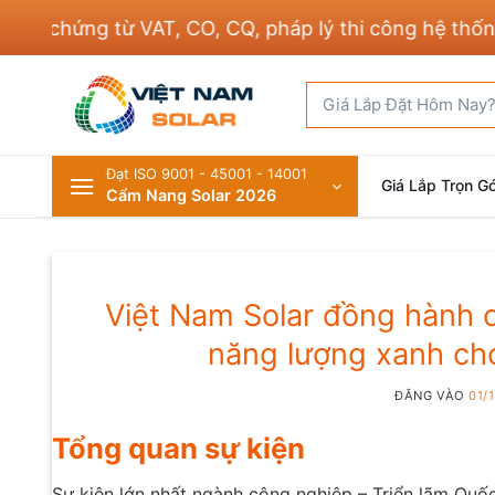
Bỏ
ừ VAT, CO, CQ, pháp lý thi công hệ thống điện và xâ
qua
nội
Tìm
dung
kiếm:
Đạt ISO 9001 - 45001 - 14001
Giá Lắp Trọn Gó
Cẩm Nang Solar 2026
Việt Nam Solar đồng hành
năng lượng xanh cho
ĐĂNG VÀO
01/
Tổng quan sự kiện
Sự kiện lớn nhất ngành công nghiệp – Triển lãm Qu