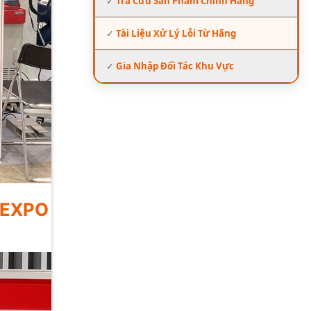
✓
Tra Cứu Sản Phẩm Chính Hãng
✓
Tài Liệu Xử Lý Lỗi Từ Hãng
✓
Gia Nhập Đối Tác Khu Vực
C EXPO