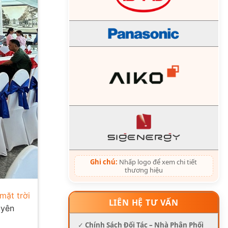
Ghi chú:
Nhấp logo để xem chi tiết
thương hiệu
mặt trời
LIÊN HỆ TƯ VẤN
uyên
✓
Chính Sách Đối Tác – Nhà Phân Phối