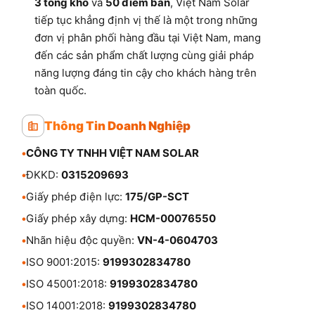
3 tổng kho
và
50 điểm bán
, Việt Nam Solar
tiếp tục khẳng định vị thế là một trong những
đơn vị phân phối hàng đầu tại Việt Nam, mang
đến các sản phẩm chất lượng cùng giải pháp
năng lượng đáng tin cậy cho khách hàng trên
toàn quốc.
Thông Tin Doanh Nghiệp
•
CÔNG TY TNHH VIỆT NAM SOLAR
•
ĐKKD:
0315209693
•
Giấy phép điện lực:
175/GP-SCT
•
Giấy phép xây dựng:
HCM-00076550
•
Nhãn hiệu độc quyền:
VN-4-0604703
•
ISO 9001:2015:
9199302834780
•
ISO 45001:2018:
9199302834780
•
ISO 14001:2018:
9199302834780