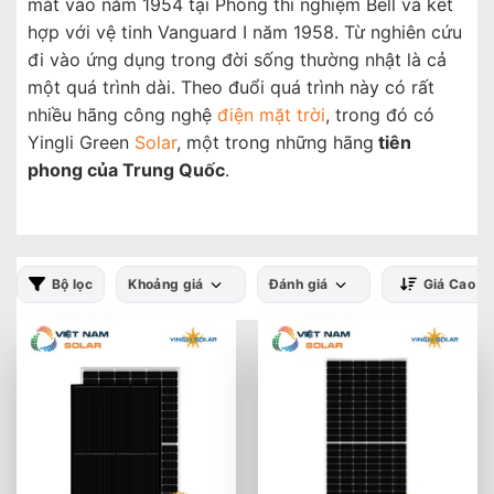
mắt vào năm 1954 tại Phòng thí nghiệm Bell và kết
hợp với vệ tinh Vanguard I năm 1958. Từ nghiên cứu
đi vào ứng dụng trong đời sống thường nhật là cả
một quá trình dài. Theo đuổi quá trình này có rất
nhiều hãng công nghệ
điện mặt trời
, trong đó có
Yingli Green
Solar
, một trong những hãng
tiên
phong của Trung Quốc
.
Bộ lọc
Khoảng giá
Đánh giá
Giá Cao -