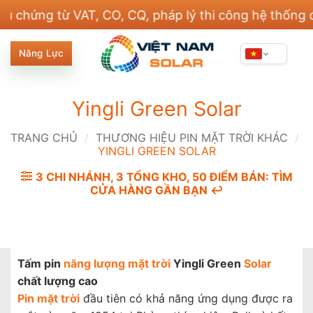
Bỏ
ng từ VAT, CO, CQ, pháp lý thi công hệ thống điện v
qua
nội
Năng Lực
dung
Yingli Green Solar
TRANG CHỦ
/
THƯƠNG HIỆU PIN MẶT TRỜI KHÁC
/
YINGLI GREEN SOLAR
3 CHI NHÁNH, 3 TỔNG KHO, 50 ĐIỂM BÁN: TÌM
CỬA HÀNG GẦN BẠN ↩️
Tấm pin
năng lượng mặt trời
Yingli Green
Solar
chất lượng cao
Pin mặt trời
đầu tiên có khả năng ứng dụng được ra