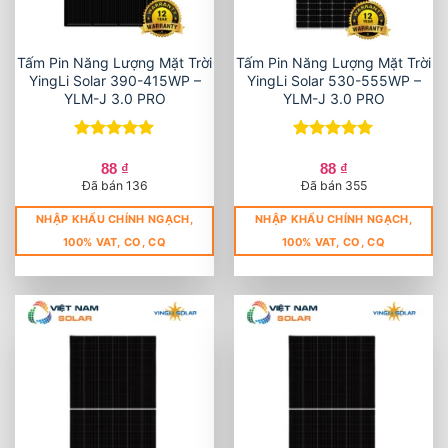
Tấm Pin Năng Lượng Mặt Trời
Tấm Pin Năng Lượng Mặt Trời
YingLi Solar 390-415WP –
YingLi Solar 530-555WP –
YLM-J 3.0 PRO
YLM-J 3.0 PRO
Được xếp
Được xếp
hạng
5
5
hạng
5
5
88
₫
88
₫
sao
sao
Đã bán 136
Đã bán 355
NHẬP KHẨU CHÍNH NGẠCH,
NHẬP KHẨU CHÍNH NGẠCH,
100% VAT, CO, CQ
100% VAT, CO, CQ