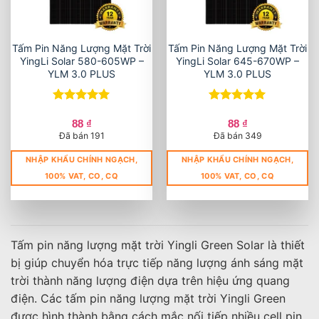
Tấm Pin Năng Lượng Mặt Trời
Tấm Pin Năng Lượng Mặt Trời
YingLi Solar 580-605WP –
YingLi Solar 645-670WP –
YLM 3.0 PLUS
YLM 3.0 PLUS
Được xếp
Được xếp
hạng
5
5
hạng
5
5
88
₫
88
₫
sao
sao
Đã bán 191
Đã bán 349
NHẬP KHẨU CHÍNH NGẠCH,
NHẬP KHẨU CHÍNH NGẠCH,
100% VAT, CO, CQ
100% VAT, CO, CQ
Tấm pin năng lượng mặt trời Yingli Green Solar là thiết
bị giúp chuyển hóa trực tiếp năng lượng ánh sáng mặt
trời thành năng lượng điện dựa trên hiệu ứng quang
điện. Các tấm pin năng lượng mặt trời Yingli Green
được hình thành bằng cách mắc nối tiếp nhiều cell pin