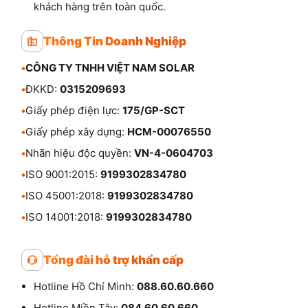
khách hàng trên toàn quốc.
Thông Tin Doanh Nghiệp
•
CÔNG TY TNHH VIỆT NAM SOLAR
•
ĐKKD:
0315209693
•
Giấy phép điện lực:
175/GP-SCT
•
Giấy phép xây dựng:
HCM-00076550
•
Nhãn hiệu độc quyền:
VN-4-0604703
•
ISO 9001:2015:
9199302834780
•
ISO 45001:2018:
9199302834780
•
ISO 14001:2018:
9199302834780
Tổng đài hỗ trợ khẩn cấp
Hotline Hồ Chí Minh:
088.60.60.660
Hotline Miền Tây:
084.60.60.660