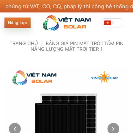
Bỏ
ng từ VAT, CO, CQ, pháp lý thi công hệ thống điện v
qua
nội
Năng Lực
dung
TRANG CHỦ
/
BẢNG GIÁ PIN MẶT TRỜI: TẤM PIN
NĂNG LƯỢNG MẶT TRỜI TIER 1