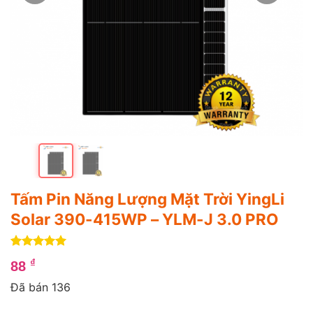
Tấm Pin Năng Lượng Mặt Trời YingLi
Solar 390-415WP – YLM-J 3.0 PRO
5
4
trên 5
₫
88
dựa trên
đánh giá
Đã bán 136