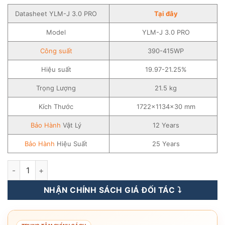
Datasheet YLM-J 3.0 PRO
Tại đây
Model
YLM-J 3.0 PRO
Công suất
390-415WP
Hiệu suất
19.97-21.25%
Trọng Lượng
21.5 kg
Kích Thước
1722×1134×30 mm
Bảo Hành
Vật Lý
12 Years
Bảo Hành
Hiệu Suất
25 Years
Tấm Pin Năng Lượng Mặt Trời YingLi Solar 390-415WP - YLM-J
NHẬN CHÍNH SÁCH GIÁ ĐỐI TÁC ⤵️