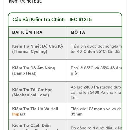
kiểm tra nổi bật:
Các Bài Kiểm Tra Chính – IEC 61215
BÀI KIỂM TRA
MÔ TẢ
Kiểm Tra Nhiệt Độ Chu Kỳ
Tấm pin được đốt nóng/làm lạnh 
(Thermal Cycling)
từ
-40°C đến 85°C
, lên đến
200
Kiểm Tra Độ Ẩm Nóng
Phơi ở
85°C và 85% độ ẩm
tro
(Damp Heat)
giờ
.
Áp lực
2400 Pa
(tương đương gi
Kiểm Tra Tải Cơ Học
có thể lên
5400 Pa
cho khu vực 
(Mechanical Load)
lớn.
Kiểm Tra Tia UV Và Hail
Tiếp xúc
UV mạnh
và va chạm
Imp
act
35mm
.
Kiểm Tra Cách Điện
Đo dòng rò rỉ dưới điều kiện ẩm