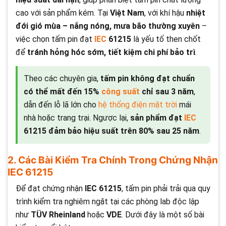
cao với sản phẩm kém. Tại
Việt Nam
, với khí hậu
nhiệt
đới gió mùa – nắng nóng, mưa bão thường xuyên
–
việc chọn tấm pin đạt
IEC
61215
là yếu tố then chốt
để
tránh hỏng hóc sớm, tiết kiệm chi phí bảo trì
.
Theo các chuyên gia,
tấm pin không đạt chuẩn
có thể mất đến 15%
công suất
chỉ sau 3 năm
,
dẫn đến lỗ lã lớn cho
hệ thống điện mặt trời
mái
nhà hoặc trang trại. Ngược lại,
sản phẩm đạt
IEC
61215 đảm bảo hiệu suất trên 80% sau 25 năm
.
2. Các Bài Kiểm Tra Chính Trong Chứng Nhận
IEC 61215
Để đạt chứng nhận
IEC 61215
, tấm pin phải trải qua quy
trình kiểm tra nghiêm ngặt tại các phòng lab độc lập
như
TÜV Rheinland
hoặc
VDE
. Dưới đây là một số bài