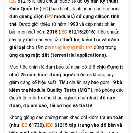
IEC
61215
là tiêu chuẩn quốc tế do
Ủy ban Kỹ thuật
Điện Quốc tế (
IEC
)
ban hành, dành riêng cho các
mô-
đun quang điện (
PV
modules) sử dụng silicon tinh
thể
. Được giới thiệu từ năm
1993
và cập nhật phiên
bản mới nhất năm
2016 (
IEC
61215:2016)
, tiêu chuẩn
này quy định các yêu cầu
thiết kế, kiểm tra và đánh
giá loại
cho tấm pin
năng lượng mặt trời
dùng trong
ứng dụng mặt đất (terrestrial applications)
.
Mục tiêu chính là đảm bảo tấm pin có thể
chịu đựng ít
nhất 25 năm hoạt động ngoài trời
mà không suy
giảm đáng kể hiệu suất. Tiêu chuẩn này bao gồm
19 bài
kiểm tra Module Quality Tests (MQT)
, mô phỏng các
điều kiện môi trường khắc nghiệt như
nhiệt độ cực
đoan, độ ẩm cao, tải cơ học và tia UV
.
Không giống các chứng nhận khác chỉ kiểm tra
an toàn
(như
IEC
61730)
,
IEC
61215 tập trung vào độ bền và
hiệu suất dài hạn
, giúp phân biệt tấm pin chất lượng