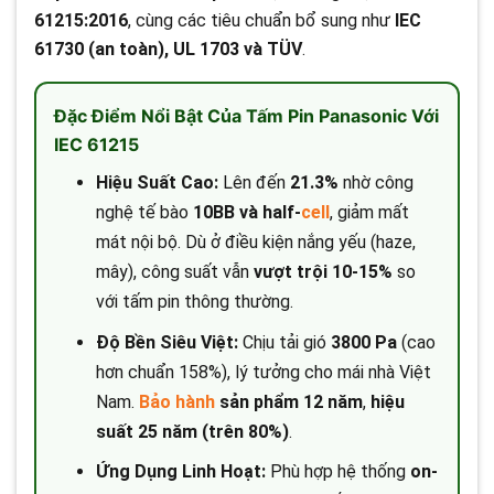
61215:2016
, cùng các tiêu chuẩn bổ sung như
IEC
61730 (an toàn), UL 1703 và TÜV
.
Đặc Điểm Nổi Bật Của Tấm Pin Panasonic Với
IEC 61215
Hiệu Suất Cao:
Lên đến
21.3%
nhờ công
nghệ tế bào
10BB và half-
cell
, giảm mất
mát nội bộ. Dù ở điều kiện nắng yếu (haze,
mây), công suất vẫn
vượt trội 10-15%
so
với tấm pin thông thường.
Độ Bền Siêu Việt:
Chịu tải gió
3800 Pa
(cao
hơn chuẩn 158%), lý tưởng cho mái nhà Việt
Nam.
Bảo hành
sản phẩm 12 năm
,
hiệu
suất 25 năm (trên 80%)
.
Ứng Dụng Linh Hoạt:
Phù hợp hệ thống
on-