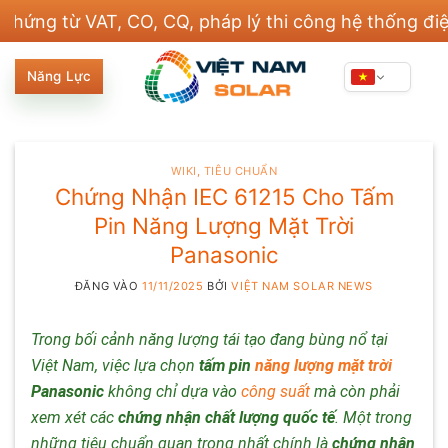
Bỏ
 từ VAT, CO, CQ, pháp lý thi công hệ thống điện và 
qua
nội
Năng Lực
dung
WIKI
,
TIÊU CHUẨN
Chứng Nhận IEC 61215 Cho Tấm
Pin Năng Lượng Mặt Trời
Panasonic
ĐĂNG VÀO
11/11/2025
BỞI
VIỆT NAM SOLAR NEWS
Trong bối cảnh năng lượng tái tạo đang bùng nổ tại
Việt Nam, việc lựa chọn
tấm pin
năng lượng mặt trời
Panasonic
không chỉ dựa vào
công suất
mà còn phải
xem xét các
chứng nhận chất lượng quốc tế
. Một trong
những tiêu chuẩn quan trọng nhất chính là
chứng nhận