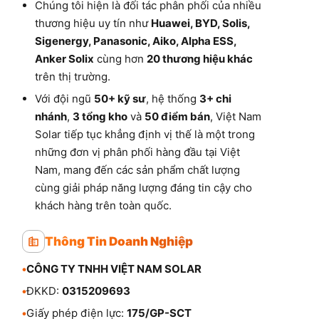
Chúng tôi hiện là đối tác phân phối của nhiều
thương hiệu uy tín như
Huawei, BYD, Solis,
Sigenergy, Panasonic, Aiko, Alpha ESS,
Anker Solix
cùng hơn
20 thương hiệu khác
trên thị trường.
Với đội ngũ
50+ kỹ sư
, hệ thống
3+ chi
nhánh
,
3 tổng kho
và
50 điểm bán
, Việt Nam
Solar tiếp tục khẳng định vị thế là một trong
những đơn vị phân phối hàng đầu tại Việt
Nam, mang đến các sản phẩm chất lượng
cùng giải pháp năng lượng đáng tin cậy cho
khách hàng trên toàn quốc.
Thông Tin Doanh Nghiệp
•
CÔNG TY TNHH VIỆT NAM SOLAR
•
ĐKKD:
0315209693
•
Giấy phép điện lực:
175/GP-SCT