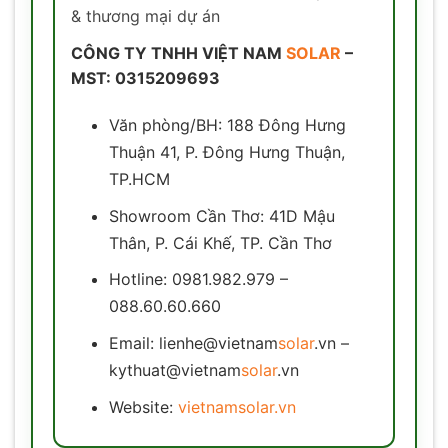
& thương mại dự án
CÔNG TY TNHH VIỆT NAM
SOLAR
–
MST: 0315209693
Văn phòng/BH: 188 Đông Hưng
Thuận 41, P. Đông Hưng Thuận,
TP.HCM
Showroom Cần Thơ: 41D Mậu
Thân, P. Cái Khế, TP. Cần Thơ
Hotline: 0981.982.979 –
088.60.60.660
Email: lienhe@vietnam
solar
.vn –
kythuat@vietnam
solar
.vn
Website:
vietnamsolar.vn