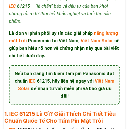
IEC
61215
– “lá chắn” bảo vệ đầu tư của bạn khỏi
những rủi ro từ thời tiết khắc nghiệt và tuổi thọ sản
phẩm.
Là đơn vị phân phối uy tín các giải pháp
năng lượng
mặt trời
Panasonic tại Việt Nam,
Việt Nam Solar
sẽ
giúp bạn hiểu rõ hơn về chứng nhận này qua bài viết
chi tiết dưới đây.
Nếu bạn đang tìm kiếm
tấm pin Panasonic đạt
chuẩn
IEC
61215
, hãy liên hệ ngay với
Việt Nam
Solar
để nhận
tư vấn miễn phí
và
báo giá ưu
đãi
!
1.
IEC
61215 Là Gì? Giải Thích Chi Tiết Tiêu
Chuẩn Quốc Tế Cho Tấm Pin Mặt Trời