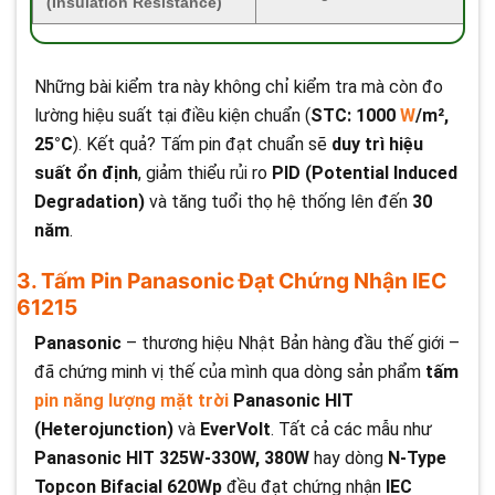
(Insulation Resistance)
Những bài kiểm tra này không chỉ kiểm tra mà còn đo
lường hiệu suất tại điều kiện chuẩn (
STC: 1000
W
/m²,
25°C
). Kết quả? Tấm pin đạt chuẩn sẽ
duy trì hiệu
suất ổn định
, giảm thiểu rủi ro
PID (Potential Induced
Degradation)
và tăng tuổi thọ hệ thống lên đến
30
năm
.
3. Tấm Pin Panasonic Đạt Chứng Nhận IEC
61215
Panasonic
– thương hiệu Nhật Bản hàng đầu thế giới –
đã chứng minh vị thế của mình qua dòng sản phẩm
tấm
pin năng lượng mặt trời
Panasonic HIT
(Heterojunction)
và
EverVolt
. Tất cả các mẫu như
Panasonic HIT 325W-330W, 380W
hay dòng
N-Type
Topcon Bifacial 620Wp
đều đạt chứng nhận
IEC