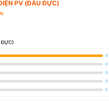
P ĐIỆN PV (ĐẦU ĐỰC)
ây
U ĐỰC)
4
0
0
0
0