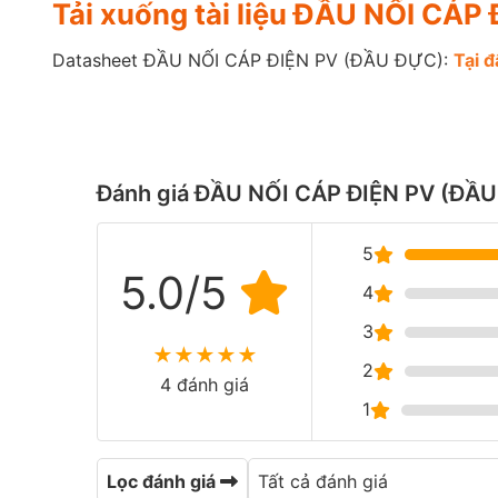
Tải xuống tài liệu ĐẦU NỐI CÁ
Datasheet ĐẦU NỐI CÁP ĐIỆN PV (ĐẦU ĐỰC):
Tại đ
Đánh giá ĐẦU NỐI CÁP ĐIỆN PV (ĐẦ
5
5.0/5
4
3
★
★
★
★
★
2
4 đánh giá
1
Lọc đánh giá