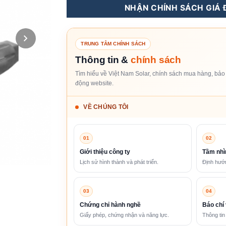
NHẬN CHÍNH SÁCH GIÁ Đ
TRUNG TÂM CHÍNH SÁCH
Thông tin &
chính sách
Tìm hiểu về Việt Nam Solar, chính sách mua hàng, bảo 
động website.
VỀ CHÚNG TÔI
01
02
Giới thiệu công ty
Tầm nhì
Lịch sử hình thành và phát triển.
Định hướn
03
04
Chứng chỉ hành nghề
Báo chí 
Giấy phép, chứng nhận và năng lực.
Thông tin