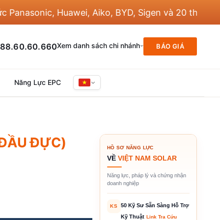
asonic, Huawei, Aiko, BYD, Sigen và 20 thương hiệu
Xem danh sách chi nhánh
88.60.60.660
BÁO GIÁ
Năng Lực EPC
(ĐẦU ĐỰC)
HỒ SƠ NĂNG LỰC
VỀ
VIỆT NAM SOLAR
Năng lực, pháp lý và chứng nhận
doanh nghiệp
50 Kỹ Sư Sẵn Sàng Hỗ Trợ
KS
Kỹ Thuật
Link Tra Cứu