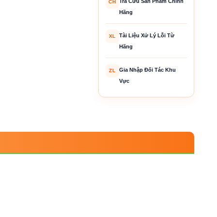
Tra Cứu Sản Phẩm Chính
CH
Hãng
Tài Liệu Xử Lý Lỗi Từ
XL
Hãng
Gia Nhập Đối Tác Khu
ZL
Vực