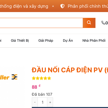
g điện và xây dựng
Phân phối chính thức Pan
0
i
Giá Thiết Bị
Giải Pháp
Dự Án
Nhà Phân Phối
ĐẦU NỐI CÁP ĐIỆN PV 
5
4
trên 5
₫
88
dựa trên
đánh giá
Đã bán 107
ĐẦU NỐI CÁP ĐIỆN PV (ĐẦU ĐỰC) số lượng