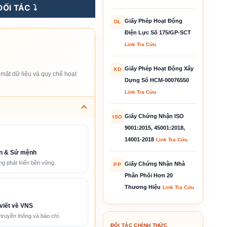
ỐI TÁC ⤵️
Giấy Phép Hoạt Động
DL
Điện Lực Số 175/GP-SCT
Link Tra Cứu
Giấy Phép Hoạt Động Xây
XD
mật dữ liệu và quy chế hoạt
Dựng Số HCM-00076550
Link Tra Cứu
Giấy Chứng Nhận ISO
ISO
9001:2015, 45001:2018,
14001-2018
Link Tra Cứu
n & Sứ mệnh
g phát triển bền vững.
Giấy Chứng Nhận Nhà
PP
Phân Phối Hơn 20
Thương Hiệu
Link Tra Cứu
viết về VNS
 truyền thông và báo chí.
ĐỐI TÁC CHÍNH THỨC