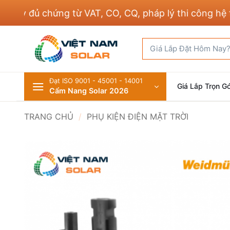
Bỏ
 đủ chứng từ VAT, CO, CQ, pháp lý thi công hệ thốn
qua
nội
Tìm
dung
kiếm:
Đạt ISO 9001 - 45001 - 14001
Giá Lắp Trọn Gó
Cẩm Nang Solar 2026
TRANG CHỦ
/
PHỤ KIỆN ĐIỆN MẶT TRỜI