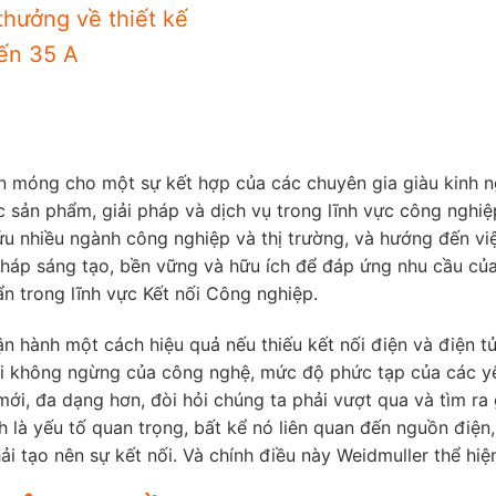
 thưởng về thiết kế
đến 35 A
ền móng cho một sự kết hợp của các chuyên gia giàu kinh 
 sản phẩm, giải pháp và dịch vụ trong lĩnh vực công nghiệp l
cứu nhiều ngành công nghiệp và thị trường, và hướng đến v
pháp sáng tạo, bền vững và hữu ích để đáp ứng nhu cầu củ
ẩn trong lĩnh vực Kết nối Công nghiệp.
hành một cách hiệu quả nếu thiếu kết nối điện và điện tử,
đổi không ngừng của công nghệ, mức độ phức tạp của các y
ới, đa dạng hơn, đòi hỏi chúng ta phải vượt qua và tìm ra 
là yếu tố quan trọng, bất kể nó liên quan đến nguồn điện, tí
ải tạo nên sự kết nối. Và chính điều này Weidmuller thể hiệ