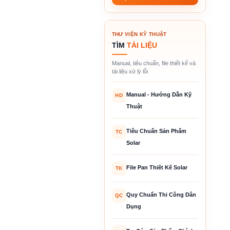
THƯ VIỆN KỸ THUẬT
TÌM
TÀI LIỆU
Manual, tiêu chuẩn, file thiết kế và
tài liệu xử lý lỗi
Manual - Hướng Dẫn Kỹ
HD
Thuật
Tiêu Chuẩn Sản Phẩm
TC
Solar
File Pan Thiết Kế Solar
TK
Quy Chuẩn Thi Công Dân
QC
Dụng