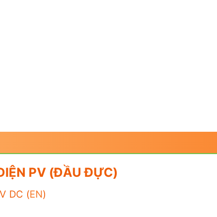
ĐIỆN PV (ĐẦU ĐỰC)
 V DC (
EN
)