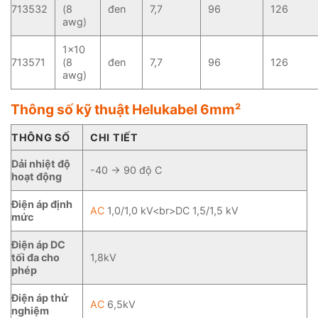
713532
(8
đen
7,7
96
126
awg)
1×10
713571
(8
đen
7,7
96
126
awg)
Thông số kỹ thuật Helukabel 6mm²
THÔNG SỐ
CHI TIẾT
Dải nhiệt độ
-40 -> 90 độ C
hoạt động
Điện áp định
AC
1,0/1,0 kV<br>DC 1,5/1,5 kV
mức
Điện áp DC
tối đa cho
1,8kV
phép
Điện áp thử
AC
6,5kV
nghiệm