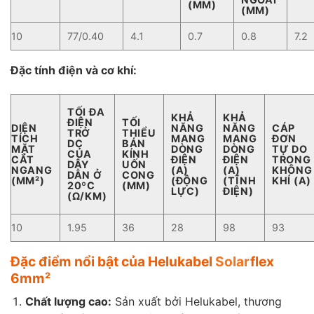
(MM)
(MM)
10
77/0.40
4.1
0.7
0.8
7.2
Đặc tính điện và cơ khí:
TỐI ĐA
KHẢ
KHẢ
ĐIỆN
TỐI
DIỆN
NĂNG
NĂNG
CÁP
TRỞ
THIỂU
TÍCH
MANG
MANG
ĐƠN
DC
BÁN
MẶT
DÒNG
DÒNG
TỰ DO
CỦA
KÍNH
CẮT
ĐIỆN
ĐIỆN
TRONG
DÂY
UỐN
NGANG
(A)
(A)
KHÔNG
DẪN Ở
CONG
(MM²)
(ĐỘNG
(TĨNH
KHÍ (A)
20ºC
(MM)
LỰC)
ĐIỆN)
(Ω/KM)
10
1.95
36
28
98
93
Đặc điểm nổi bật của Helukabel
Solar
flex
6mm²
Chất lượng cao:
Sản xuất bởi Helukabel, thương