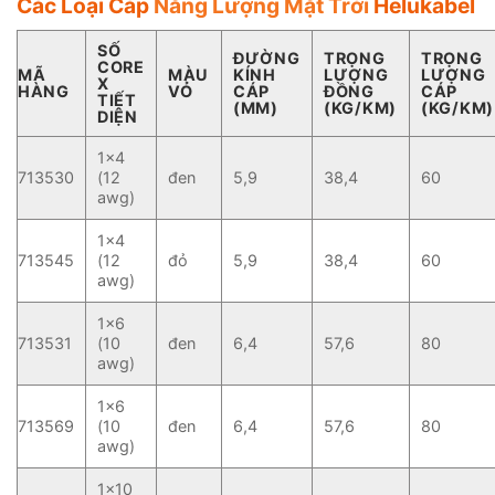
Các Loại Cáp
Năng Lượng Mặt Trời
Helukabel
SỐ
ĐƯỜNG
TRỌNG
TRỌNG
CORE
MÃ
MÀU
KÍNH
LƯỢNG
LƯỢNG
X
HÀNG
VỎ
CÁP
ĐỒNG
CÁP
TIẾT
(MM)
(KG/KM)
(KG/KM)
DIỆN
1×4
713530
(12
đen
5,9
38,4
60
awg)
1×4
713545
(12
đỏ
5,9
38,4
60
awg)
1×6
713531
(10
đen
6,4
57,6
80
awg)
1×6
713569
(10
đen
6,4
57,6
80
awg)
1×10