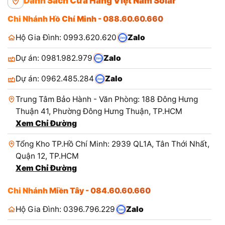
Danh Sách Cửa Hàng Việt Nam Solar
Chi Nhánh Hồ Chí Minh - 088.60.60.660
Hộ Gia Đình: 0993.620.620
Zalo
Dự án: 0981.982.979
Zalo
Dự án: 0962.485.284
Zalo
Trung Tâm Bảo Hành - Văn Phòng: 188 Đông Hưng
Thuận 41, Phường Đông Hưng Thuận, TP.HCM
Xem Chỉ Đường
Tổng Kho TP.Hồ Chí Minh: 2939 QL1A, Tân Thới Nhất,
Quận 12, TP.HCM
Xem Chỉ Đường
Chi Nhánh Miền Tây - 084.60.60.660
Hộ Gia Đình: 0396.796.229
Zalo