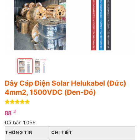
Dây Cáp Điện Solar Helukabel (Đức)
4mm2, 1500VDC (Đen-Đỏ)
5
4
trên 5
₫
88
dựa trên
đánh giá
Đã bán 1.056
THÔNG TIN
CHI TIẾT