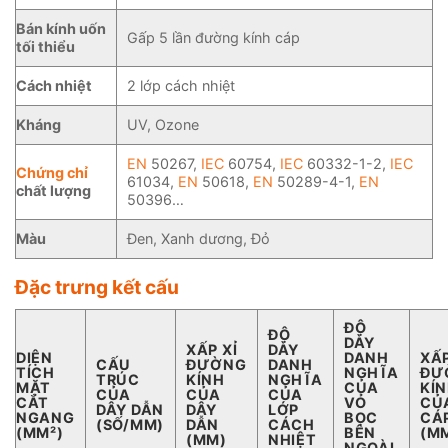
Bán kính uốn
Gấp 5 lần đường kính cáp
tối thiểu
Cách nhiệt
2 lớp cách nhiệt
Kháng
UV, Ozone
EN
50267,
IEC
60754,
IEC
60332-1-2,
IEC
Chứng chỉ
61034,
EN
50618,
EN
50289-4-1,
EN
chất lượng
50396…
Màu
Đen, Xanh dương, Đỏ
Đặc trưng kết cấu
ĐỘ
ĐỘ
DÀY
XẤP XỈ
DÀY
DIỆN
DANH
XẤP
CẤU
ĐƯỜNG
DANH
TÍCH
NGHĨA
ĐƯ
TRÚC
KÍNH
NGHĨA
MẶT
CỦA
KÍ
CỦA
CỦA
CỦA
CẮT
VỎ
CỦ
DÂY DẪN
DÂY
LỚP
NGANG
BỌC
CÁ
(SỐ/MM)
DẪN
CÁCH
(MM²)
BÊN
(M
(MM)
NHIỆT
NGOÀI