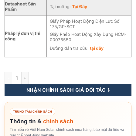
Datasheet Sản
Tại xuống:
Tại Đây
Phẩm
Giấy Phép Hoạt Động Điện Lực Số
175/GP-SCT
Pháp lý đơn vị thi
Giấy Phép Hoạt Động Xây Dựng HCM-
công
00076550
Đường dẫn tra cứu:
tại đây
Dây Cáp Điện Solar Helukabel (Đức) 4mm2, 1500VDC (Đen-Đỏ
NHẬN CHÍNH SÁCH GIÁ ĐỐI TÁC ⤵️
TRUNG TÂM CHÍNH SÁCH
Thông tin &
chính sách
Tìm hiểu về Việt Nam Solar, chính sách mua hàng, bảo mật dữ liệu và
quy chế hoạt động website.