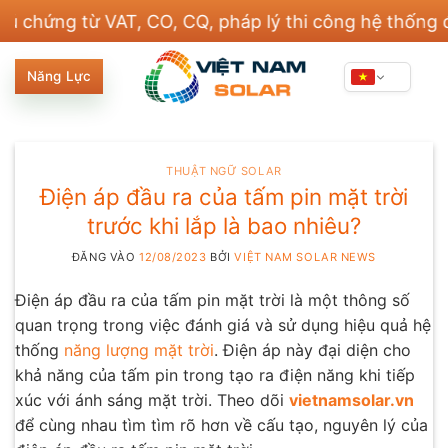
Bỏ
 từ VAT, CO, CQ, pháp lý thi công hệ thống điện và
qua
nội
Năng Lực
dung
THUẬT NGỮ SOLAR
Điện áp đầu ra của tấm pin mặt trời
trước khi lắp là bao nhiêu?
ĐĂNG VÀO
12/08/2023
BỞI
VIỆT NAM SOLAR NEWS
Điện áp đầu ra của tấm pin mặt trời là một thông số
quan trọng trong việc đánh giá và sử dụng hiệu quả hệ
thống
năng lượng mặt trời
. Điện áp này đại diện cho
khả năng của tấm pin trong tạo ra điện năng khi tiếp
xúc với ánh sáng mặt trời. Theo dõi
vietnamsolar.vn
để cùng nhau tìm tìm rõ hơn về cấu tạo, nguyên lý của