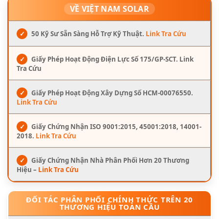
VỀ VIỆT NAM SOLAR
✓
50 Kỹ Sư Sẵn Sàng Hỗ Trợ Kỹ Thuật.
Link Tra Cứu
✓
Giấy Phép Hoạt Động Điện Lực Số 175/GP-SCT. Link
Tra Cứu
✓
Giấy Phép Hoạt Động Xây Dựng Số HCM-00076550.
Link Tra Cứu
✓
Giấy Chứng Nhận ISO 9001:2015, 45001:2018, 14001-
2018.
Link Tra Cứu
✓
Giấy Chứng Nhận Nhà Phân Phối Hơn 20 Thương
Hiệu –
Link Tra Cứu
ĐỐI TÁC PHÂN PHỐI CHÍNH THỨC TRÊN 20
THƯƠNG HIỆU TOÀN CẦU