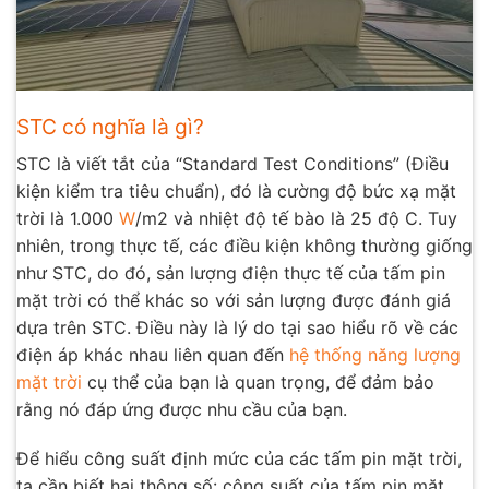
STC có nghĩa là gì?
STC là viết tắt của “Standard Test Conditions” (Điều
kiện kiểm tra tiêu chuẩn), đó là cường độ bức xạ mặt
trời là 1.000
W
/m2 và nhiệt độ tế bào là 25 độ C. Tuy
nhiên, trong thực tế, các điều kiện không thường giống
như STC, do đó, sản lượng điện thực tế của tấm pin
mặt trời có thể khác so với sản lượng được đánh giá
dựa trên STC. Điều này là lý do tại sao hiểu rõ về các
điện áp khác nhau liên quan đến
hệ thống năng lượng
mặt trời
cụ thể của bạn là quan trọng, để đảm bảo
rằng nó đáp ứng được nhu cầu của bạn.
Để hiểu công suất định mức của các tấm pin mặt trời,
ta cần biết hai thông số: công suất của tấm pin mặt