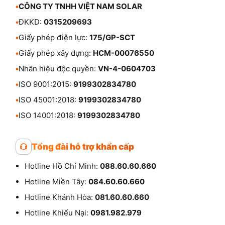
•
CÔNG TY TNHH VIỆT NAM SOLAR
•
ĐKKD:
0315209693
•
Giấy phép điện lực:
175/GP-SCT
•
Giấy phép xây dựng:
HCM-00076550
•
Nhãn hiệu độc quyền:
VN-4-0604703
•
ISO 9001:2015:
9199302834780
•
ISO 45001:2018:
9199302834780
•
ISO 14001:2018:
9199302834780
Tổng đài hỗ trợ khẩn cấp
Hotline Hồ Chí Minh:
088.60.60.660
Hotline Miền Tây:
084.60.60.660
Hotline Khánh Hòa:
081.60.60.660
Hotline Khiếu Nại:
0981.982.979