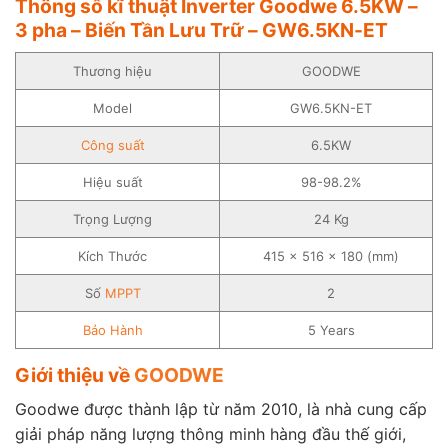
Thông số kĩ thuật Inverter Goodwe 6.5KW –
3 pha – Biến Tần Lưu Trữ – GW6.5KN-ET
Thương hiệu
GOODWE
Model
GW6.5KN-ET
Công suất
6.5KW
Hiệu suất
98-98.2%
Trọng Lượng
24 Kg
Kích Thước
415 × 516 × 180 (mm)
Số
MPPT
2
Bảo Hành
5 Years
Giới thiệu về
GOODWE
Goodwe được thành lập từ năm 2010, là nhà cung cấp
giải pháp năng lượng thông minh hàng đầu thế giới,