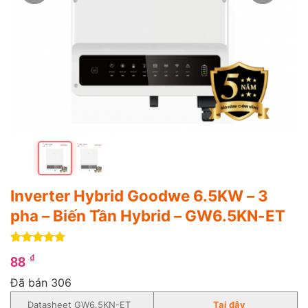
Inverter Hybrid Goodwe 6.5KW – 3
pha – Biến Tần Hybrid – GW6.5KN-ET
5
4
trên 5
₫
88
dựa trên
đánh giá
Đã bán 306
Datasheet GW6.5KN-ET
Tại đây