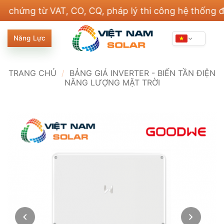
Bỏ
g từ VAT, CO, CQ, pháp lý thi công hệ thống điện v
qua
nội
Năng Lực
dung
TRANG CHỦ
/
BẢNG GIÁ INVERTER - BIẾN TẦN ĐIỆN
NĂNG LƯỢNG MẶT TRỜI