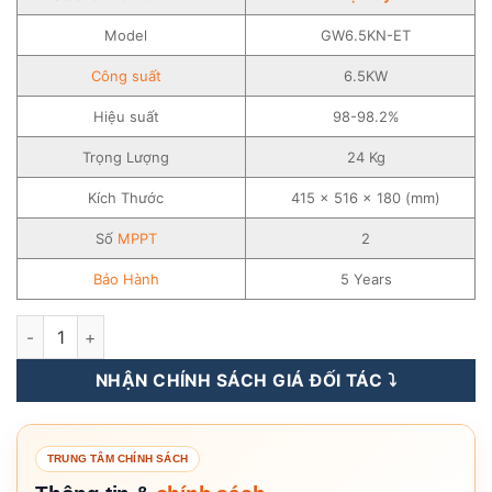
Model
GW6.5KN-ET
Công suất
6.5KW
Hiệu suất
98-98.2%
Trọng Lượng
24 Kg
Kích Thước
415 × 516 × 180 (mm)
Số
MPPT
2
Bảo Hành
5 Years
Inverter Hybrid Goodwe 6.5KW – 3 pha – Biến Tần Hybrid – G
NHẬN CHÍNH SÁCH GIÁ ĐỐI TÁC ⤵️
TRUNG TÂM CHÍNH SÁCH