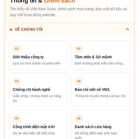
Thông tin &
chính sách
Tìm hiểu về Việt Nam Solar, chính sách mua hàng, bảo mật dữ liệu và
quy chế hoạt động website.
VỀ CHÚNG TÔI
01
02
Giới thiệu công ty
Tầm nhìn & Sứ mệnh
Lịch sử hình thành và phát triển.
Định hướng phát triển bền vững.
03
04
Chứng chỉ hành nghề
Báo chí viết về VNS
Giấy phép, chứng nhận và năng
Thông tin truyền thông và báo chí.
lực.
05
06
Công trình điện mặt trời
Danh sách cửa hàng
Dự án tiêu biểu đã triển khai.
Hệ thống điểm bán trên toàn
quốc.