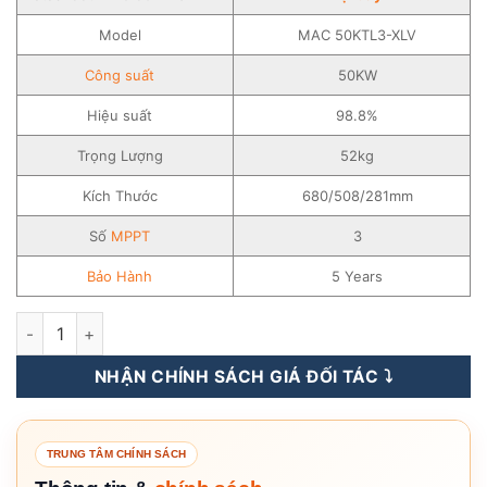
Model
MAC 50KTL3-XLV
Công suất
50KW
Hiệu suất
98.8%
Trọng Lượng
52kg
Kích Thước
680/508/281mm
Số
MPPT
3
Bảo Hành
5 Years
Inverter Hòa Lưới Growatt 50KW 3 pha [Giá Sỉ] số lượng
NHẬN CHÍNH SÁCH GIÁ ĐỐI TÁC ⤵️
TRUNG TÂM CHÍNH SÁCH