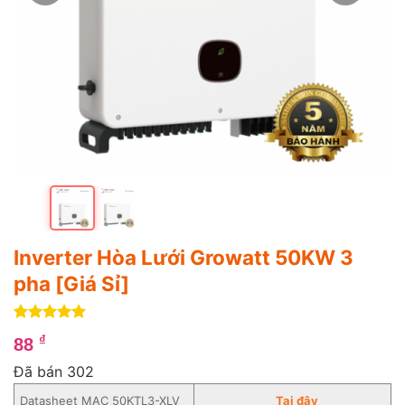
Inverter Hòa Lưới Growatt 50KW 3
pha [Giá Sỉ]
5
4
trên 5
₫
88
dựa trên
đánh giá
Đã bán 302
Datasheet MAC 50KTL3-XLV
Tại đây