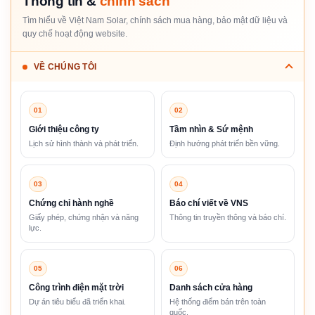
Thông tin &
chính sách
Tìm hiểu về Việt Nam Solar, chính sách mua hàng, bảo mật dữ liệu và
quy chế hoạt động website.
VỀ CHÚNG TÔI
01
02
Giới thiệu công ty
Tầm nhìn & Sứ mệnh
Lịch sử hình thành và phát triển.
Định hướng phát triển bền vững.
03
04
Chứng chỉ hành nghề
Báo chí viết về VNS
Giấy phép, chứng nhận và năng
Thông tin truyền thông và báo chí.
lực.
05
06
Công trình điện mặt trời
Danh sách cửa hàng
Dự án tiêu biểu đã triển khai.
Hệ thống điểm bán trên toàn
quốc.