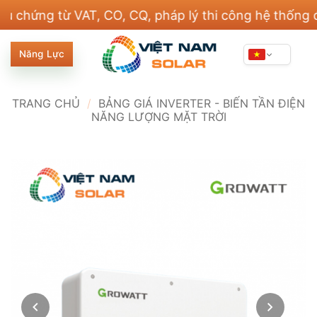
Bỏ
ng từ VAT, CO, CQ, pháp lý thi công hệ thống điện v
qua
nội
Năng Lực
dung
TRANG CHỦ
/
BẢNG GIÁ INVERTER - BIẾN TẦN ĐIỆN
NĂNG LƯỢNG MẶT TRỜI