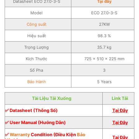
Datasheet ECO 27.0-3-S
Tại đây
Model
ECO 27.0-3-S
Công suất
27KW
Hiệu suất
98.3 %
Trọng Lượng
35.7 kg
Kích Thước
725 x 510 x 225 mm
Số Pha
3
Bảo Hành
5 Years
Tài Liệu Tải Xuống
Link Tải
✅ Datasheet (Thông Số)
Tại Đây
✅ User Manual (Hướng Dẫn)
Tại Đây
✅
Warranty
Condition (Điều Kiện
Bảo
Tại Đây