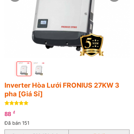
Inverter Hòa Lưới FRONIUS 27KW 3
pha [Giá Sỉ]
5
4
trên 5
₫
88
dựa trên
đánh giá
Đã bán 151