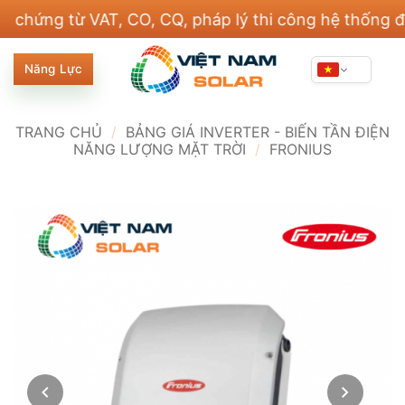
Bỏ
g từ VAT, CO, CQ, pháp lý thi công hệ thống điện v
qua
nội
Năng Lực
dung
TRANG CHỦ
/
BẢNG GIÁ INVERTER - BIẾN TẦN ĐIỆN
NĂNG LƯỢNG MẶT TRỜI
/
FRONIUS