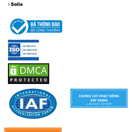
›
Solis