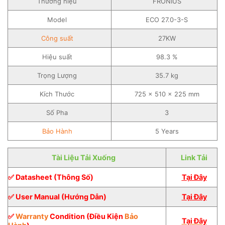
Thương hiệu
FRONIUS
Model
ECO 27.0-3-S
Công suất
27KW
Hiệu suất
98.3 %
Trọng Lượng
35.7 kg
Kích Thước
725 x 510 x 225 mm
Số Pha
3
Bảo Hành
5 Years
Tài Liệu Tải Xuống
Link Tải
✅ Datasheet (Thông Số)
Tại Đây
✅ User Manual (Hướng Dẫn)
Tại Đây
✅
Warranty
Condition (Điều Kiện
Bảo
Tại Đây