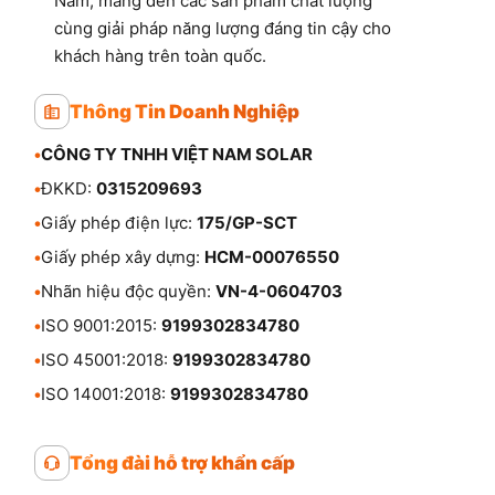
Nam, mang đến các sản phẩm chất lượng
cùng giải pháp năng lượng đáng tin cậy cho
khách hàng trên toàn quốc.
Thông Tin Doanh Nghiệp
•
CÔNG TY TNHH VIỆT NAM SOLAR
•
ĐKKD:
0315209693
•
Giấy phép điện lực:
175/GP-SCT
•
Giấy phép xây dựng:
HCM-00076550
•
Nhãn hiệu độc quyền:
VN-4-0604703
•
ISO 9001:2015:
9199302834780
•
ISO 45001:2018:
9199302834780
•
ISO 14001:2018:
9199302834780
Tổng đài hỗ trợ khẩn cấp