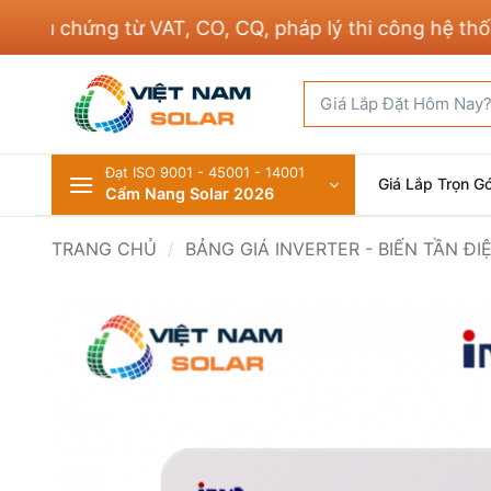
Bỏ
 chứng từ VAT, CO, CQ, pháp lý thi công hệ thống đi
qua
nội
Tìm
dung
kiếm:
Đạt ISO 9001 - 45001 - 14001
Giá Lắp Trọn Gó
Cẩm Nang Solar 2026
TRANG CHỦ
/
BẢNG GIÁ INVERTER - BIẾN TẦN Đ