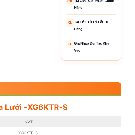
Tra Cứu Sản Phẩm Chính
CH
Hãng
Tài Liệu Xử Lý Lỗi Từ
XL
Hãng
Gia Nhập Đối Tác Khu
ZL
Vực
Hòa Lưới –XG6KTR-S
INVT
XG6KTR-S