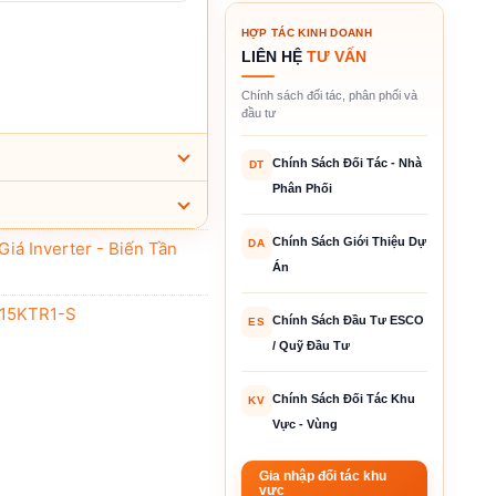
HỢP TÁC KINH DOANH
LIÊN HỆ
TƯ VẤN
Chính sách đối tác, phân phối và
đầu tư
Chính Sách Đối Tác - Nhà
DT
Phân Phối
Chính Sách Giới Thiệu Dự
DA
Giá Inverter - Biến Tần
Án
15KTR1-S
Chính Sách Đầu Tư ESCO
ES
/ Quỹ Đầu Tư
Chính Sách Đối Tác Khu
KV
Vực - Vùng
Gia nhập đối tác khu
vực