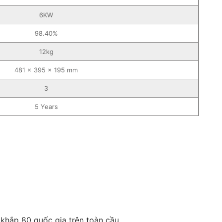
6KW
98.40%
12kg
481 x 395 x 195 mm
3
5 Years
 khắp 80 quốc gia trên toàn cầu.