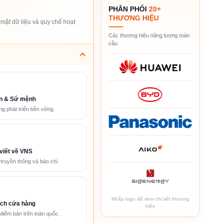
PHÂN PHỐI
20+
THƯƠNG HIỆU
mật dữ liệu và quy chế hoạt
Các thương hiệu năng lượng toàn
cầu
n & Sứ mệnh
g phát triển bền vững.
viết về VNS
 truyền thông và báo chí.
Nhấp logo để xem chi tiết thương
ch cửa hàng
hiệu
điểm bán trên toàn quốc.