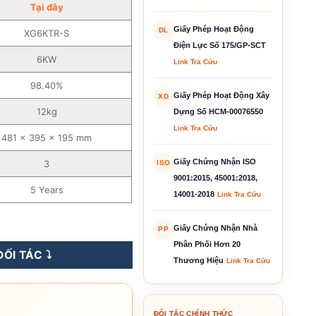
Tại đây
Giấy Phép Hoạt Động
DL
XG6KTR-S
Điện Lực Số 175/GP-SCT
6KW
Link Tra Cứu
98.40%
Giấy Phép Hoạt Động Xây
XD
12kg
Dựng Số HCM-00076550
Link Tra Cứu
481 x 395 x 195 mm
Giấy Chứng Nhận ISO
3
ISO
9001:2015, 45001:2018,
5 Years
14001-2018
Link Tra Cứu
Tần Hòa Lưới –XG6KTR-S số lượng
Giấy Chứng Nhận Nhà
PP
Phân Phối Hơn 20
ỐI TÁC ⤵️
Thương Hiệu
Link Tra Cứu
ĐỐI TÁC CHÍNH THỨC