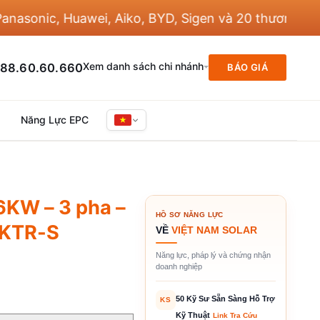
nic, Huawei, Aiko, BYD, Sigen và 20 thương hiệu khá
Xem danh sách chi nhánh
88.60.60.660
BÁO GIÁ
Năng Lực EPC
6KW – 3 pha –
HỒ SƠ NĂNG LỰC
6KTR-S
VỀ
VIỆT NAM SOLAR
Năng lực, pháp lý và chứng nhận
doanh nghiệp
50 Kỹ Sư Sẵn Sàng Hỗ Trợ
KS
Kỹ Thuật
Link Tra Cứu