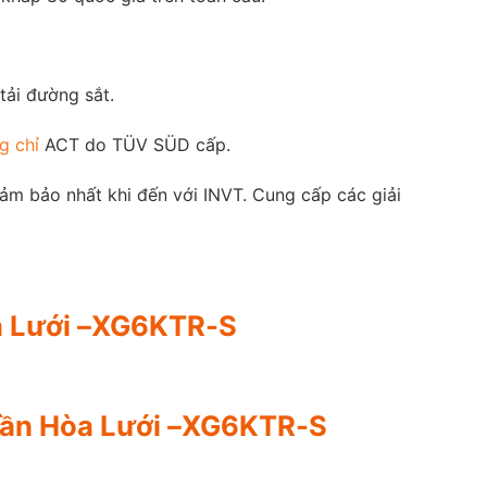
ải đường sắt.
g chỉ
ACT do TÜV SÜD cấp.
đảm bảo nhất khi đến với INVT. Cung cấp các giải
òa Lưới –XG6KTR-S
n Tần Hòa Lưới –XG6KTR-S