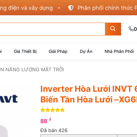
ện và xây dựng
Phân phối chính thức Panaso
0
i
Giá Thiết Bị
Giải Pháp
Dự Án
Nhà Phân Phối
IỆN NĂNG LƯỢNG MẶT TRỜI
Inverter Hòa Lưới INVT 
Biến Tần Hòa Lưới –XG
5
4
trên 5
₫
88
dựa trên
đánh giá
Đã bán 426