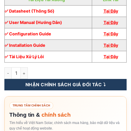
✅ Datasheet (Thông Số)
Tại Đây
✅ User Manual (Hướng Dẫn)
Tại Đây
✅ Configuration Guide
Tại Đây
✅ Installation Guide
Tại Đây
✅ Tài Liệu Xử Lý Lỗi
Tại Đây
Inverter Hòa Lưới Sungrow 110KW 3 pha [Giá Sỉ] số lượng
NHẬN CHÍNH SÁCH GIÁ ĐỐI TÁC ⤵️
TRUNG TÂM CHÍNH SÁCH
Thông tin &
chính sách
Tìm hiểu về Việt Nam Solar, chính sách mua hàng, bảo mật dữ liệu và
quy chế hoạt động website.