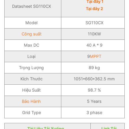
Tại đây 1
Datasheet SG110CX
Tại đây 2
Model
SG110CX
Công suất
110KW
Max DC
40 A * 9
Loại
9
MPPT
Trọng Lượng
89 kg
Kích Thước
1051*660*362.5 mm
Hiệu Suất
98.7 %
Bảo Hành
5 Years
Grid Type
3 phase
Tài Liệu Tải Xuống
Link Tải