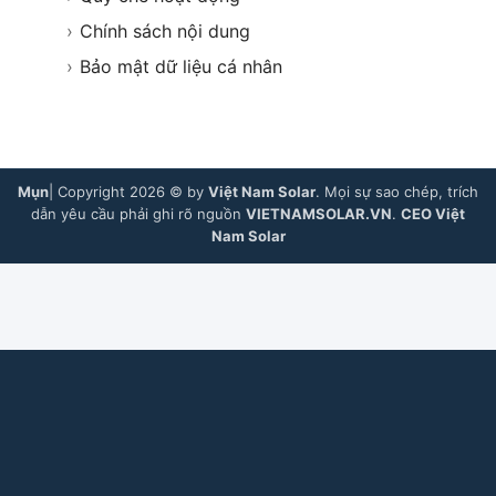
›
Chính sách nội dung
›
Bảo mật dữ liệu cá nhân
Mụn
| Copyright 2026 © by
Việt Nam Solar
. Mọi sự sao chép, trích
dẫn yêu cầu phải ghi rõ nguồn
VIETNAMSOLAR.VN
.
CEO Việt
Nam Solar