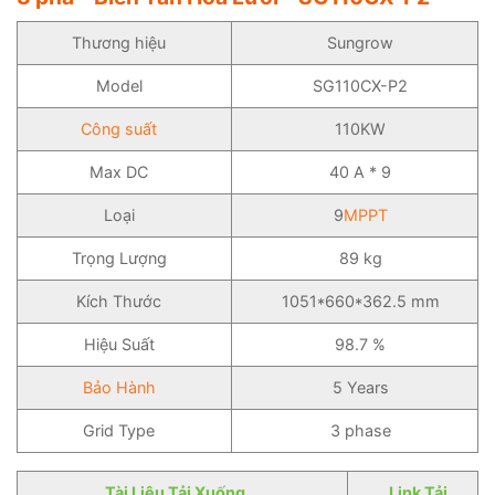
Thương hiệu
Sungrow
Model
SG110CX-P2
Công suất
110KW
Max DC
40 A * 9
Loại
9
MPPT
Trọng Lượng
89 kg
Kích Thước
1051*660*362.5 mm
Hiệu Suất
98.7 %
Bảo Hành
5 Years
Grid Type
3 phase
Tài Liệu Tải Xuống
Link Tải