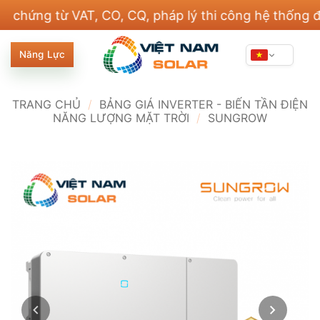
Bỏ
g từ VAT, CO, CQ, pháp lý thi công hệ thống điện v
qua
nội
Năng Lực
dung
TRANG CHỦ
/
BẢNG GIÁ INVERTER - BIẾN TẦN ĐIỆN
NĂNG LƯỢNG MẶT TRỜI
/
SUNGROW