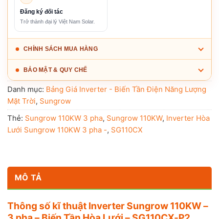
Đăng ký đối tác
Trở thành đại lý Việt Nam Solar.
CHÍNH SÁCH MUA HÀNG
BẢO MẬT & QUY CHẾ
Danh mục:
Bảng Giá Inverter - Biến Tần Điện Năng Lượng
Mặt Trời
,
Sungrow
Thẻ:
Sungrow 110KW 3 pha
,
Sungrow 110KW
,
Inverter Hòa
Lưới Sungrow 110KW 3 pha -
,
SG110CX
MÔ TẢ
Thông số kĩ thuật Inverter Sungrow 110KW –
3 pha – Biến Tần Hòa Lưới – SG110CX-P2