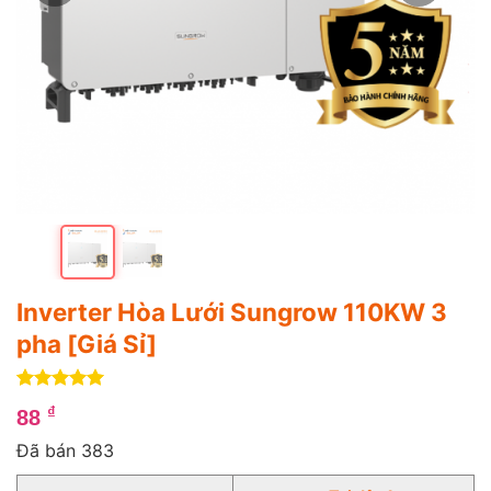
Inverter Hòa Lưới Sungrow 110KW 3
pha [Giá Sỉ]
5
1
trên 5
₫
88
dựa trên
đánh giá
Đã bán 383