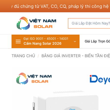
Bỏ
 đủ chứng từ VAT, CO, CQ, pháp lý thi công hệ thốn
qua
nội
Tìm
dung
kiếm:
Đạt ISO 9001 - 45001 - 14001
Giá Lắp Trọn Gó
Cẩm Nang Solar 2026
TRANG CHỦ
/
BẢNG GIÁ INVERTER - BIẾN TẦN Đ