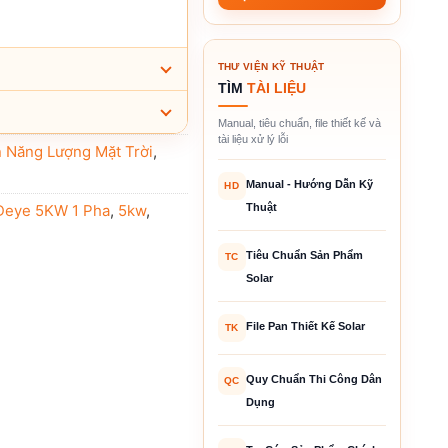
THƯ VIỆN KỸ THUẬT
TÌM
TÀI LIỆU
Manual, tiêu chuẩn, file thiết kế và
tài liệu xử lý lỗi
n Năng Lượng Mặt Trời
,
Manual - Hướng Dẫn Kỹ
HD
Thuật
 Deye 5KW 1 Pha
,
5kw
,
Tiêu Chuẩn Sản Phẩm
TC
Solar
File Pan Thiết Kế Solar
TK
Quy Chuẩn Thi Công Dân
QC
Dụng