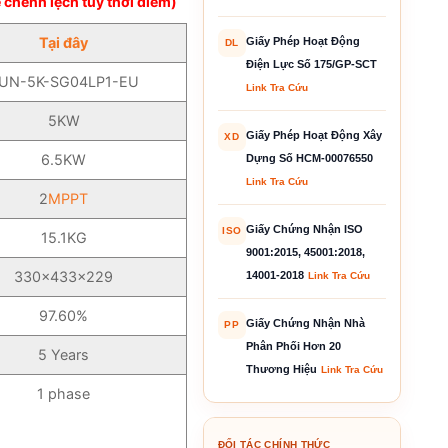
 chênh lệch tùy thời điểm)
Tại đây
Giấy Phép Hoạt Động
DL
Điện Lực Số 175/GP-SCT
UN-5K-SG04LP1-EU
Link Tra Cứu
5KW
Giấy Phép Hoạt Động Xây
XD
6.5KW
Dựng Số HCM-00076550
Link Tra Cứu
2
MPPT
Giấy Chứng Nhận ISO
ISO
15.1KG
9001:2015, 45001:2018,
330×433×229
14001-2018
Link Tra Cứu
97.60%
Giấy Chứng Nhận Nhà
PP
Phân Phối Hơn 20
5 Years
Thương Hiệu
Link Tra Cứu
1 phase
ĐỐI TÁC CHÍNH THỨC