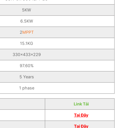
5KW
6.5KW
2
MPPT
15.1KG
330×433×229
97.60%
5 Years
1 phase
Link Tải
Tại Đây
Tại Đây