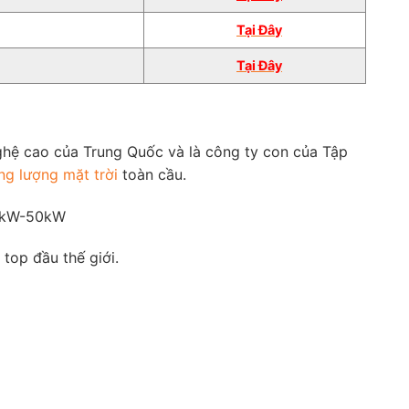
Tại
Đâ
y
Tại Đây
hệ cao của Trung Quốc và là công ty con của Tập
ng lượng mặt trời
toàn cầu.
 3kW-50kW
top đầu thế giới.