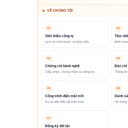
VỀ CHÚNG TÔI
01
02
Giới thiệu công ty
Tầm nhì
Lịch sử hình thành và phát triển.
Định hướn
03
04
Chứng chỉ hành nghề
Báo chí 
Giấy phép, chứng nhận và năng lực.
Thông tin
05
06
Công trình điện mặt trời
Danh sá
Dự án tiêu biểu đã triển khai.
Hệ thống 
07
Đăng ký đối tác