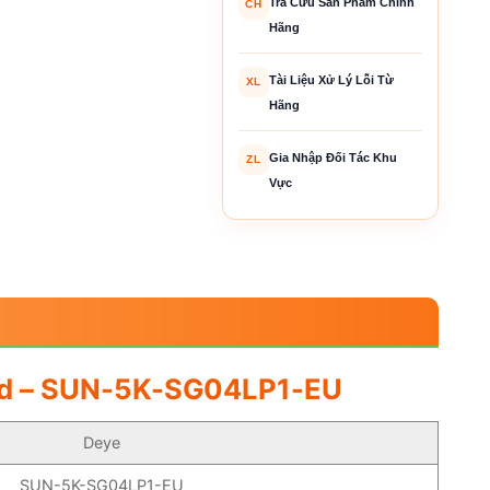
Tra Cứu Sản Phẩm Chính
CH
Hãng
Tài Liệu Xử Lý Lỗi Từ
XL
Hãng
Gia Nhập Đối Tác Khu
ZL
Vực
brid – SUN-5K-SG04LP1-EU
Deye
SUN-5K-SG04LP1-EU