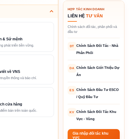
HỢP TÁC KINH DOANH
LIÊN HỆ
TƯ VẤN
Chính sách đối tác, phân phối và
đầu tư
n & Sứ mệnh
g phát triển bền vững.
Chính Sách Đối Tác - Nhà
DT
Phân Phối
Chính Sách Giới Thiệu Dự
DA
viết về VNS
Án
 truyền thông và báo chí.
Chính Sách Đầu Tư ESCO
ES
/ Quỹ Đầu Tư
ch cửa hàng
điểm bán trên toàn quốc.
Chính Sách Đối Tác Khu
KV
Vực - Vùng
Gia nhập đối tác khu
vực