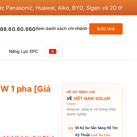
asonic, Huawei, Aiko, BYD, Sigen và 20 thương hiệu
Xem danh sách chi nhánh
88.60.60.660
BÁO GIÁ
Năng Lực EPC
KW 1 pha [Giá
HỒ SƠ NĂNG LỰC
VỀ
VIỆT NAM SOLAR
Năng lực, pháp lý và chứng nhận
doanh nghiệp
50 Kỹ Sư Sẵn Sàng Hỗ Trợ
KS
Kỹ Thuật
Link Tra Cứu