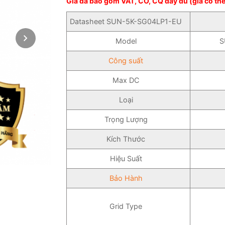
Giá đã bao gồm VAT, CO, CQ đầy đủ (giá có thể
Datasheet SUN-5K-SG04LP1-EU
Model
S
Công suất
Max DC
Loại
Trọng Lượng
Kích Thước
Hiệu Suất
Bảo Hành
Grid Type