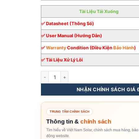
Tài Liệu Tải Xuống
✅ Datasheet (Thông Số)
✅ User Manual (Hướng Dẫn)
✅
Warranty
Condition (Điều Kiện
Bảo Hành
)
✅ Tài Liệu Xử Lý Lỗi
Inverter Hybrid Deye 5KW 1 pha [Giá Sỉ] số l
NHẬN CHÍNH SÁCH GIÁ Đ
TRUNG TÂM CHÍNH SÁCH
Thông tin &
chính sách
Tìm hiểu về Việt Nam Solar, chính sách mua hàng, bảo 
động website.