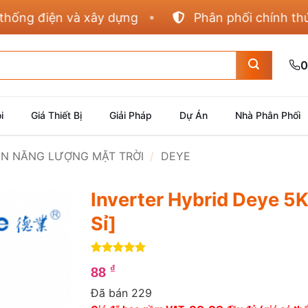
g điện và xây dựng
Phân phối chính thức Pan
0
i
Giá Thiết Bị
Giải Pháp
Dự Án
Nhà Phân Phối
IỆN NĂNG LƯỢNG MẶT TRỜI
/
DEYE
Inverter Hybrid Deye 5
Sỉ]
5
4
trên 5
₫
88
dựa trên
đánh giá
Đã bán 229