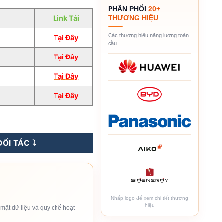
PHÂN PHỐI
20+
Link Tải
THƯƠNG HIỆU
Các thương hiệu năng lượng toàn
Tại Đây
cầu
Tại Đây
Tại
Đâ
y
Tại Đây
ượng
ỐI TÁC ⤵️
Nhấp logo để xem chi tiết thương
hiệu
mật dữ liệu và quy chế hoạt