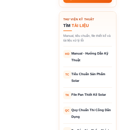
THƯ VIỆN KỸ THUẬT
TÌM
TÀI LIỆU
Manual, tiêu chuẩn, file thiết kế và
tài liệu xử lý lỗi
Manual - Hướng Dẫn Kỹ
HD
Thuật
Tiêu Chuẩn Sản Phẩm
TC
Solar
File Pan Thiết Kế Solar
TK
Quy Chuẩn Thi Công Dân
QC
Dụng