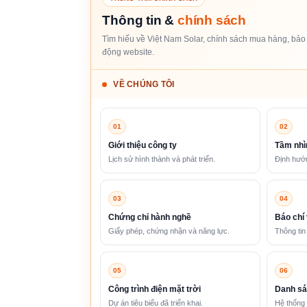
Thông tin &
chính sách
Tìm hiểu về Việt Nam Solar, chính sách mua hàng, bảo 
động website.
VỀ CHÚNG TÔI
01
02
Giới thiệu công ty
Tầm nhì
Lịch sử hình thành và phát triển.
Định hướn
03
04
Chứng chỉ hành nghề
Báo chí 
Giấy phép, chứng nhận và năng lực.
Thông tin
05
06
Công trình điện mặt trời
Danh sá
Dự án tiêu biểu đã triển khai.
Hệ thống 