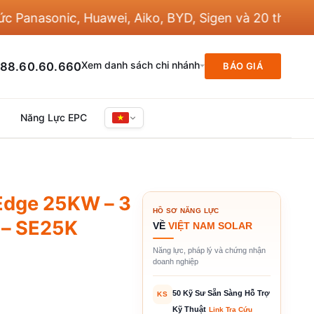
asonic, Huawei, Aiko, BYD, Sigen và 20 thương hiệu
Xem danh sách chi nhánh
88.60.60.660
BÁO GIÁ
Năng Lực EPC
rEdge 25KW – 3
HỒ SƠ NĂNG LỰC
i – SE25K
VỀ
VIỆT NAM SOLAR
Năng lực, pháp lý và chứng nhận
doanh nghiệp
50 Kỹ Sư Sẵn Sàng Hỗ Trợ
KS
Kỹ Thuật
Link Tra Cứu