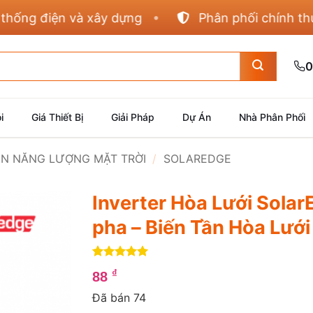
g điện và xây dựng
Phân phối chính thức Pan
0
i
Giá Thiết Bị
Giải Pháp
Dự Án
Nhà Phân Phối
IỆN NĂNG LƯỢNG MẶT TRỜI
/
SOLAREDGE
Inverter Hòa Lưới Sola
pha – Biến Tần Hòa Lướ
5
4
trên 5
₫
88
dựa trên
đánh giá
Đã bán 74