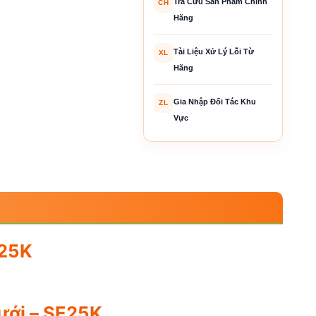
Tra Cứu Sản Phẩm Chính
CH
Hãng
Tài Liệu Xử Lý Lỗi Từ
XL
Hãng
Gia Nhập Đối Tác Khu
ZL
Vực
E25K
ưới – SE25K