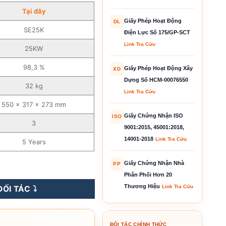
Tại đây
Giấy Phép Hoạt Động
DL
SE25K
Điện Lực Số 175/GP-SCT
Link Tra Cứu
25KW
98,3 %
Giấy Phép Hoạt Động Xây
XD
Dựng Số HCM-00076550
32 kg
Link Tra Cứu
550 x 317 x 273 mm
Giấy Chứng Nhận ISO
ISO
3
9001:2015, 45001:2018,
14001-2018
Link Tra Cứu
5 Years
Giấy Chứng Nhận Nhà
Biến Tần Hòa Lưới – SE25K số lượng
PP
Phân Phối Hơn 20
Thương Hiệu
Link Tra Cứu
ỐI TÁC ⤵️
ĐỐI TÁC CHÍNH THỨC