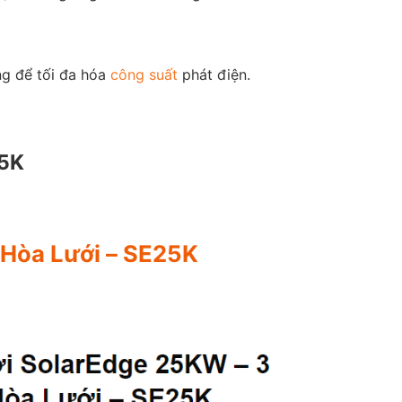
ng để tối đa hóa
công suất
phát điện.
25K
n Hòa Lưới – SE25K