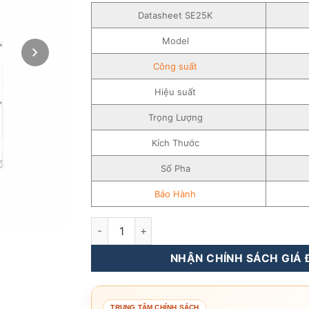
Datasheet SE25K
Model
Công suất
Hiệu suất
Trọng Lượng
Kích Thước
Số Pha
Bảo Hành
Inverter Hòa Lưới SolarEdge 25KW – 3 pha – 
NHẬN CHÍNH SÁCH GIÁ Đ
TRUNG TÂM CHÍNH SÁCH