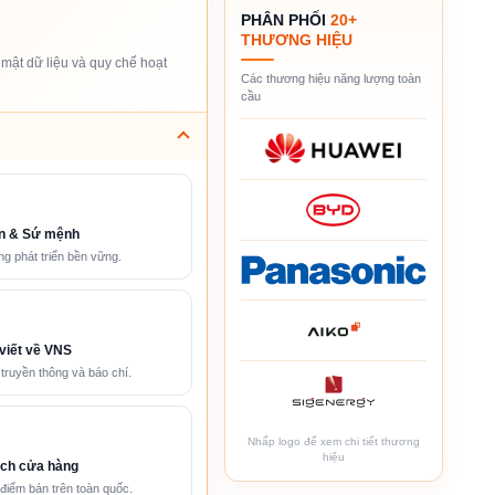
PHÂN PHỐI
20+
THƯƠNG HIỆU
mật dữ liệu và quy chế hoạt
Các thương hiệu năng lượng toàn
cầu
n & Sứ mệnh
g phát triển bền vững.
viết về VNS
 truyền thông và báo chí.
Nhấp logo để xem chi tiết thương
hiệu
ch cửa hàng
điểm bán trên toàn quốc.