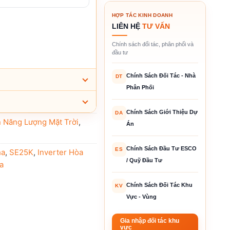
HỢP TÁC KINH DOANH
LIÊN HỆ
TƯ VẤN
Chính sách đối tác, phân phối và
đầu tư
Chính Sách Đối Tác - Nhà
DT
Phân Phối
Chính Sách Giới Thiệu Dự
DA
n Năng Lượng Mặt Trời
,
Án
Chính Sách Đầu Tư ESCO
ES
ha
,
SE25K
,
Inverter Hòa
/ Quỹ Đầu Tư
a
Chính Sách Đối Tác Khu
KV
Vực - Vùng
Gia nhập đối tác khu
vực