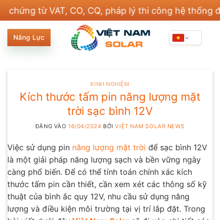
Bỏ
 từ VAT, CO, CQ, pháp lý thi công hệ thống điện và
qua
nội
Năng Lực
dung
KINH NGHIỆM
Kích thước tấm pin năng lượng mặt
trời sạc bình 12V
ĐĂNG VÀO
16/04/2024
BỞI
VIỆT NAM SOLAR NEWS
Việc sử dụng pin
năng lượng mặt trời
để sạc bình 12V
là một giải pháp năng lượng sạch và bền vững ngày
càng phổ biến. Để có thể tính toán chính xác kích
thước tấm pin cần thiết, cần xem xét các thông số kỹ
thuật của bình ắc quy 12V, nhu cầu sử dụng năng
lượng và điều kiện môi trường tại vị trí lắp đặt. Trong