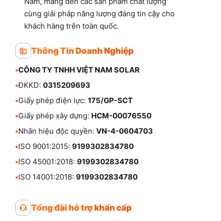
Nam, mang đến các sản phẩm chất lượng
cùng giải pháp năng lượng đáng tin cậy cho
khách hàng trên toàn quốc.
Thông Tin Doanh Nghiệp
•
CÔNG TY TNHH VIỆT NAM SOLAR
•
ĐKKD:
0315209693
•
Giấy phép điện lực:
175/GP-SCT
•
Giấy phép xây dựng:
HCM-00076550
•
Nhãn hiệu độc quyền:
VN-4-0604703
•
ISO 9001:2015:
9199302834780
•
ISO 45001:2018:
9199302834780
•
ISO 14001:2018:
9199302834780
Tổng đài hỗ trợ khẩn cấp