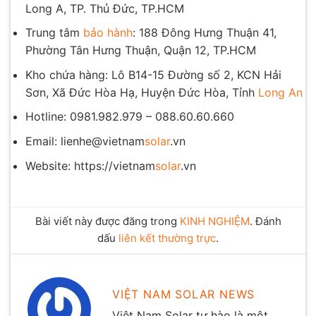
Long A, TP. Thủ Đức, TP.HCM
Trung tâm
bảo hành
: 188 Đông Hưng Thuận 41,
Phường Tân Hưng Thuận, Quận 12, TP.HCM
Kho chứa hàng: Lô B14-15 Đường số 2, KCN Hải
Sơn, Xã Đức Hòa Hạ, Huyện Đức Hòa, Tỉnh
Long An
Hotline: 0981.982.979 – 088.60.60.660
Email: lienhe@vietnam
solar
.vn
Website: https://vietnam
solar
.vn
Bài viết này được đăng trong
KINH NGHIỆM
. Đánh
dấu
liên kết thường trực
.
VIỆT NAM SOLAR NEWS
Việt Nam Solar tự hào là một