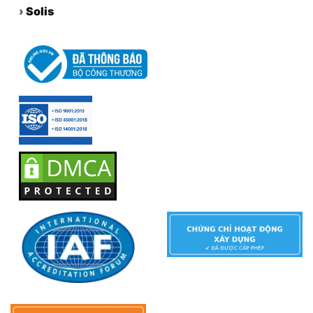
›
Solis