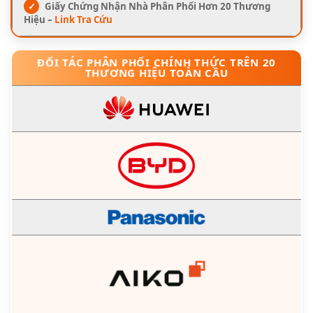
✓
Giấy Chứng Nhận Nhà Phân Phối Hơn 20 Thương
Hiệu –
Link Tra Cứu
ĐỐI TÁC PHÂN PHỐI CHÍNH THỨC TRÊN 20
THƯƠNG HIỆU TOÀN CẦU