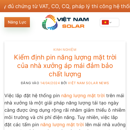
Bỏ
ứng từ VAT, CO, CQ, pháp lý thi công hệ thống điện
qua
nội
Năng Lực
dung
KINH NGHIỆM
Kiểm định pin năng lượng mặt trời
của nhà xưởng áp mái đảm bảo
chất lượng
ĐĂNG VÀO
14/04/2024
BỞI
VIỆT NAM SOLAR NEWS
Việc lắp đặt hệ thống pin
năng lượng mặt trời
trên mái
nhà xưởng là một giải pháp năng lượng tái tạo ngày
càng được ứng dụng rộng rãi nhằm giảm thiểu ô nhiễm
môi trường và chi phí điện năng. Tuy nhiên, việc lắp
đặt các tấm pin
năng lượng mặt trời
lên mái nhà xưởng