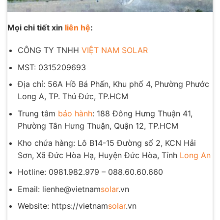
Mọi chi tiết xin
liên hệ
:
CÔNG TY TNHH
VIỆT NAM SOLAR
MST: 0315209693
Địa chỉ: 56A Hồ Bá Phấn, Khu phố 4, Phường Phước
Long A, TP. Thủ Đức, TP.HCM
Trung tâm
bảo hành
: 188 Đông Hưng Thuận 41,
Phường Tân Hưng Thuận, Quận 12, TP.HCM
Kho chứa hàng: Lô B14-15 Đường số 2, KCN Hải
Sơn, Xã Đức Hòa Hạ, Huyện Đức Hòa, Tỉnh
Long An
Hotline: 0981.982.979 – 088.60.60.660
Email: lienhe@vietnam
solar
.vn
Website: https://vietnam
solar
.vn