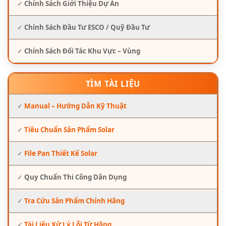
✓
Chính Sách Giới Thiệu Dự Án
✓
Chính Sách Đầu Tư ESCO / Quỹ Đầu Tư
✓
Chính Sách Đối Tác Khu Vực – Vùng
TÌM TÀI LIỆU
✓
Manual – Hướng Dẫn Kỹ Thuật
✓
Tiêu Chuẩn Sản Phẩm Solar
✓
File Pan Thiết Kế Solar
✓
Quy Chuẩn Thi Công Dân Dụng
✓
Tra Cứu Sản Phẩm Chính Hãng
✓
Tài Liệu Xử Lý Lỗi Từ Hãng