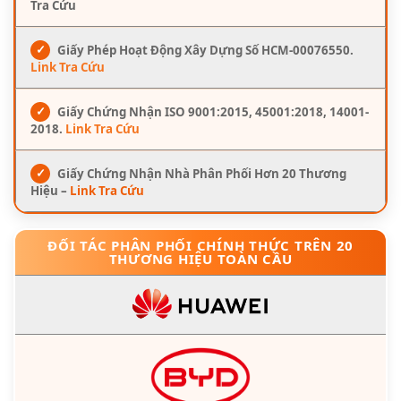
Tra Cứu
✓
Giấy Phép Hoạt Động Xây Dựng Số HCM-00076550.
Link Tra Cứu
✓
Giấy Chứng Nhận ISO 9001:2015, 45001:2018, 14001-
2018.
Link Tra Cứu
✓
Giấy Chứng Nhận Nhà Phân Phối Hơn 20 Thương
Hiệu –
Link Tra Cứu
ĐỐI TÁC PHÂN PHỐI CHÍNH THỨC TRÊN 20
THƯƠNG HIỆU TOÀN CẦU