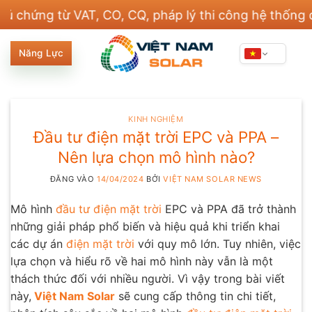
Bỏ
g từ VAT, CO, CQ, pháp lý thi công hệ thống điện và
qua
nội
Năng Lực
dung
KINH NGHIỆM
Đầu tư điện mặt trời EPC và PPA –
Nên lựa chọn mô hình nào?
ĐĂNG VÀO
14/04/2024
BỞI
VIỆT NAM SOLAR NEWS
Mô hình
đầu tư điện mặt trời
EPC và PPA đã trở thành
những giải pháp phổ biến và hiệu quả khi triển khai
các dự án
điện mặt trời
với quy mô lớn. Tuy nhiên, việc
lựa chọn và hiểu rõ về hai mô hình này vẫn là một
thách thức đối với nhiều người. Vì vậy trong bài viết
này,
Việt Nam Solar
sẽ cung cấp thông tin chi tiết,