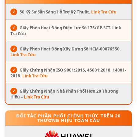
✓
50 Kỹ Sư Sẵn Sàng Hỗ Trợ Kỹ Thuật.
Link Tra Cứu
✓
Giấy Phép Hoạt Động Điện Lực Số 175/GP-SCT. Link
Tra Cứu
✓
Giấy Phép Hoạt Động Xây Dựng Số HCM-00076550.
Link Tra Cứu
✓
Giấy Chứng Nhận ISO 9001:2015, 45001:2018, 14001-
2018.
Link Tra Cứu
✓
Giấy Chứng Nhận Nhà Phân Phối Hơn 20 Thương
Hiệu –
Link Tra Cứu
ĐỐI TÁC PHÂN PHỐI CHÍNH THỨC TRÊN 20
THƯƠNG HIỆU TOÀN CẦU