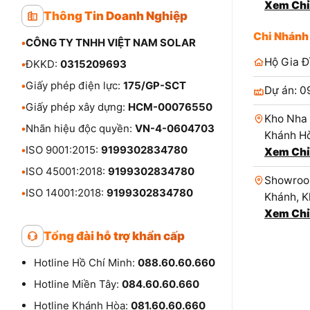
Xem Chỉ
Thông Tin Doanh Nghiệp
Chi Nhánh
•
CÔNG TY TNHH VIỆT NAM SOLAR
Hộ Gia Đ
•
ĐKKD:
0315209693
•
Giấy phép điện lực:
175/GP-SCT
Dự án: 0
•
Giấy phép xây dựng:
HCM-00076550
Kho Nha 
•
Nhãn hiệu độc quyền:
VN-4-0604703
Khánh Hò
•
ISO 9001:2015:
9199302834780
Xem Chỉ
•
ISO 45001:2018:
9199302834780
Showroom
•
ISO 14001:2018:
9199302834780
Khánh, K
Xem Chỉ
Tổng đài hỗ trợ khẩn cấp
Hotline Hồ Chí Minh:
088.60.60.660
Hotline Miền Tây:
084.60.60.660
Hotline Khánh Hòa:
081.60.60.660