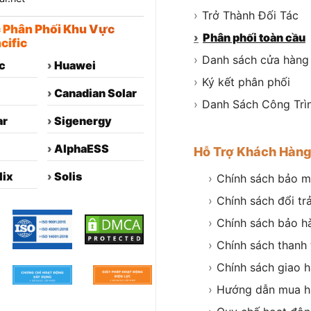
›
Trở Thành Đối Tác
c Phân Phối Khu Vực
›
Phân phối toàn cầu
cific
›
Danh sách cửa hàng
c
›
Huawei
›
Ký kết phân phối
›
Canadian Solar
›
Danh Sách Công Trì
ar
›
Sigenergy
›
AlphaESS
Hỗ Trợ Khách Hàn
lix
›
Solis
›
Chính sách bảo m
›
Chính sách đổi tr
›
Chính sách bảo h
›
Chính sách thanh
›
Chính sách giao 
›
Hướng dẫn mua h