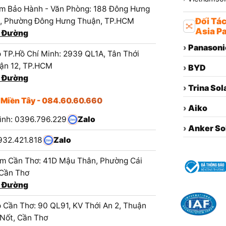
m Bảo Hành - Văn Phòng: 188 Đông Hưng
1, Phường Đông Hưng Thuận, TP.HCM
Đối Tá
Asia Pa
 Đường
›
Panasoni
 TP.Hồ Chí Minh: 2939 QL1A, Tân Thới
ận 12, TP.HCM
›
BYD
 Đường
›
Trina Sol
 Miền Tây - 084.60.60.660
›
Aiko
ình: 0396.796.229
Zalo
›
Anker So
932.421.818
Zalo
m Cần Thơ: 41D Mậu Thân, Phường Cái
 Cần Thơ
 Đường
 Cần Thơ: 90 QL91, KV Thới An 2, Thuận
 Nốt, Cần Thơ