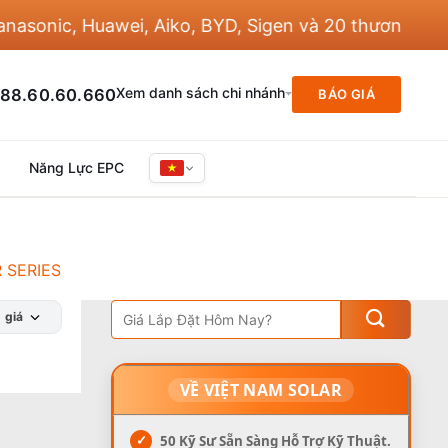
onic, Huawei, Aiko, BYD, Sigen và 20 thương hiệu kh
Xem danh sách chi nhánh
88.60.60.660
BÁO GIÁ
Năng Lực EPC
 SERIES
 giá
VỀ VIỆT NAM SOLAR
✓
50 Kỹ Sư Sẵn Sàng Hỗ Trợ Kỹ Thuật.