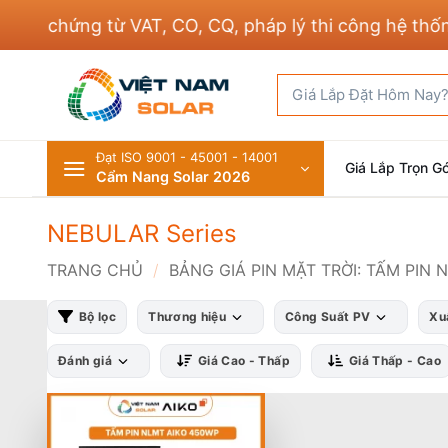
Bỏ
 chứng từ VAT, CO, CQ, pháp lý thi công hệ thống đ
qua
nội
Tìm
dung
kiếm:
Đạt ISO 9001 - 45001 - 14001
Giá Lắp Trọn Gó
Cẩm Nang Solar 2026
NEBULAR Series
TRANG CHỦ
/
BẢNG GIÁ PIN MẶT TRỜI: TẤM PIN 
Bộ lọc
Thương hiệu
Công Suất PV
Xu
Đánh giá
Giá Cao - Thấp
Giá Thấp - Cao