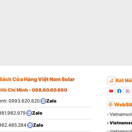
Sách Cửa Hàng Việt Nam Solar
Kết Nố
 Hồ Chí Minh - 088.60.60.660
ình: 0993.620.620
Zalo
WebSit
981.982.979
Zalo
›
Vietnamsol
›
Vietnamso
962.485.284
Zalo
›
Vietnamsola