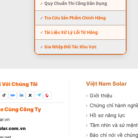
✓
Quy Chuẩn Thi Công Dân Dụng
✓
Tra Cứu Sản Phẩm Chính Hãng
✓
Tài Liệu Xử Lý Lỗi Từ Hãng
✓
Gia Nhập Đối Tác Khu Vực
Việt Nam Solar
i Với Chúng Tôi
›
Giới thiệu
Zalo
›
Chứng chỉ hành ngh
e Cùng Công Ty
›
Hồ sơ năng lực
ar.vn
›
Tầm nhìn và sứ mện
lar.com.vn
›
Báo chí nói về chúng
r.net