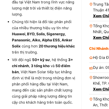
đầu tại Việt Nam trong lĩnh vực năng
Trung Tâ
lượng mặt trời và thiết bị điện năng
Thuận 4
lượng.
Xem Chỉ
Chúng tôi hiện là đối tác phân phối
Tổng Kho
của nhiều thương hiệu uy tín như
Nhất, Qu
Huawei, BYD, Solis, Sigenergy,
Xem Chỉ
Panasonic, Aiko, Alpha ESS, Anker
Solix
cùng hơn
20 thương hiệu khác
Chi Nhánh
trên thị trường.
Hộ Gia Đ
Với đội ngũ
50+ kỹ sư
, hệ thống
3+
chi nhánh
,
3 tổng kho
và
50 điểm
Dự án: 0
bán
, Việt Nam Solar tiếp tục khẳng
Showroo
định vị thế là một trong những đơn vị
Khế, TP.
phân phối hàng đầu tại Việt Nam,
Xem Chỉ
mang đến các sản phẩm chất lượng
cùng giải pháp năng lượng đáng tin
Tổng Kho
cậy cho khách hàng trên toàn quốc.
An, Thốt