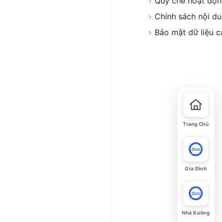
›
Quy chế hoạt độ
›
Chính sách nội d
›
Bảo mật dữ liệu c
Trang Chủ
Gia Đình
Nhà Xưởng