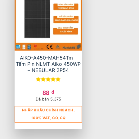
AIKO-A450-MAH54Tm –
Tấm Pin NLMT Aiko 450WP
– NEBULAR 2P54
Được xếp
hạng
5
5
88
₫
sao
Đã bán 5.375
NHẬP KHẨU CHÍNH NGẠCH,
100% VAT, CO, CQ