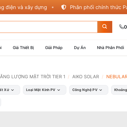
iện và xây dựng
Phân phối chính thức Panas
0
i
Giá Thiết Bị
Giải Pháp
Dự Án
Nhà Phân Phối
NĂNG LƯỢNG MẶT TRỜI TIER 1
/
AIKO SOLAR
/
NEBULAR
ất Xứ
Loại Mặt Kính PV
Công Nghệ PV
Khoảng