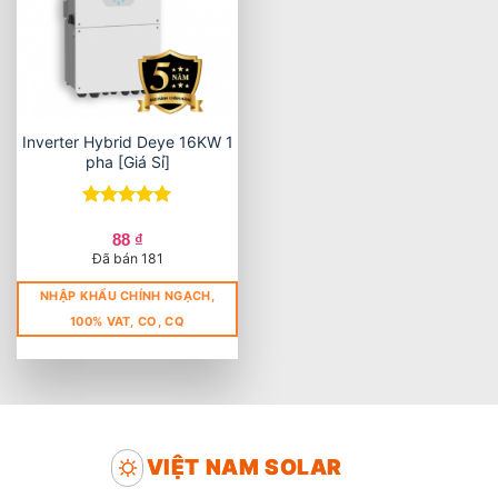
Inverter Hybrid Deye 16KW 1
pha [Giá Sỉ]
Được xếp
hạng
5
5
88
₫
sao
Đã bán 181
NHẬP KHẨU CHÍNH NGẠCH,
100% VAT, CO, CQ
VIỆT NAM SOLAR