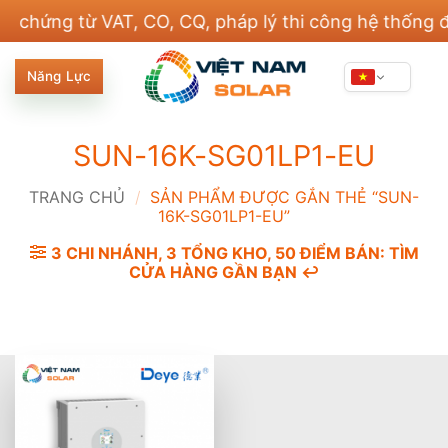
Bỏ
ng từ VAT, CO, CQ, pháp lý thi công hệ thống điện v
qua
nội
Năng Lực
dung
SUN-16K-SG01LP1-EU
TRANG CHỦ
/
SẢN PHẨM ĐƯỢC GẮN THẺ “SUN-
16K-SG01LP1-EU”
3 CHI NHÁNH, 3 TỔNG KHO, 50 ĐIỂM BÁN: TÌM
CỬA HÀNG GẦN BẠN ↩️