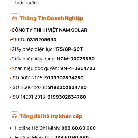
toàn quốc.
Thông Tin Doanh Nghiệp
•
CÔNG TY TNHH VIỆT NAM SOLAR
•
ĐKKD:
0315209693
•
Giấy phép điện lực:
175/GP-SCT
•
Giấy phép xây dựng:
HCM-00076550
•
Nhãn hiệu độc quyền:
VN-4-0604703
•
ISO 9001:2015:
9199302834780
•
ISO 45001:2018:
9199302834780
•
ISO 14001:2018:
9199302834780
Tổng đài hỗ trợ khẩn cấp
Hotline Hồ Chí Minh:
088.60.60.660
Hotline Miền Tây:
084.60.60.660