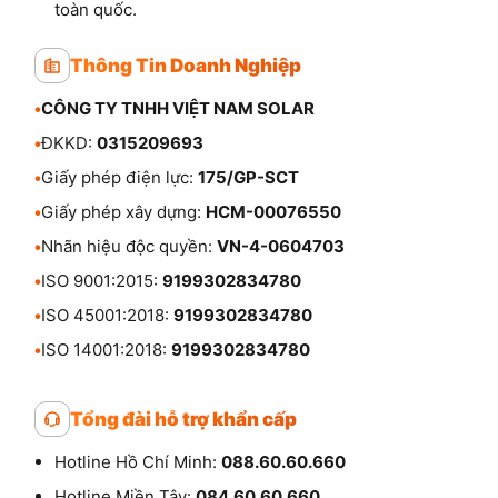
toàn quốc.
Thông Tin Doanh Nghiệp
•
CÔNG TY TNHH VIỆT NAM SOLAR
•
ĐKKD:
0315209693
•
Giấy phép điện lực:
175/GP-SCT
•
Giấy phép xây dựng:
HCM-00076550
•
Nhãn hiệu độc quyền:
VN-4-0604703
•
ISO 9001:2015:
9199302834780
•
ISO 45001:2018:
9199302834780
•
ISO 14001:2018:
9199302834780
Tổng đài hỗ trợ khẩn cấp
Hotline Hồ Chí Minh:
088.60.60.660
Hotline Miền Tây:
084.60.60.660