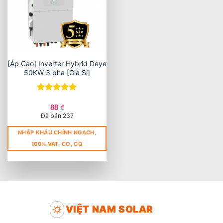
[Áp Cao] Inverter Hybrid Deye
50KW 3 pha [Giá Sỉ]
Được xếp
hạng
5
5
88
₫
sao
Đã bán 237
NHẬP KHẨU CHÍNH NGẠCH,
100% VAT, CO, CQ
VIỆT NAM SOLAR