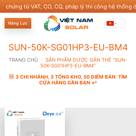
Bỏ
ng từ VAT, CO, CQ, pháp lý thi công hệ thống điện 
qua
nội
Năng Lực
dung
SUN-50K-SG01HP3-EU-BM4
TRANG CHỦ
/
SẢN PHẨM ĐƯỢC GẮN THẺ “SUN-
50K-SG01HP3-EU-BM4”
3 CHI NHÁNH, 3 TỔNG KHO, 50 ĐIỂM BÁN: TÌM
CỬA HÀNG GẦN BẠN ↩️