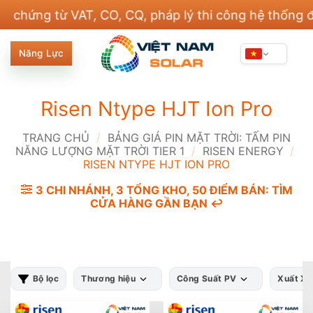
Bỏ
ng từ VAT, CO, CQ, pháp lý thi công hệ thống điện v
qua
nội
Năng Lực
dung
Risen Ntype HJT Ion Pro
TRANG CHỦ
/
BẢNG GIÁ PIN MẶT TRỜI: TẤM PIN
NĂNG LƯỢNG MẶT TRỜI TIER 1
/
RISEN ENERGY
/
RISEN NTYPE HJT ION PRO
3 CHI NHÁNH, 3 TỔNG KHO, 50 ĐIỂM BÁN: TÌM
CỬA HÀNG GẦN BẠN ↩️
Bộ lọc
Thương hiệu
Công Suất PV
Xuất X