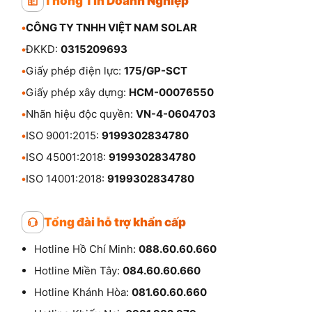
Thông Tin Doanh Nghiệp
•
CÔNG TY TNHH VIỆT NAM SOLAR
•
ĐKKD:
0315209693
•
Giấy phép điện lực:
175/GP-SCT
•
Giấy phép xây dựng:
HCM-00076550
•
Nhãn hiệu độc quyền:
VN-4-0604703
•
ISO 9001:2015:
9199302834780
•
ISO 45001:2018:
9199302834780
•
ISO 14001:2018:
9199302834780
Tổng đài hỗ trợ khẩn cấp
Hotline Hồ Chí Minh:
088.60.60.660
Hotline Miền Tây:
084.60.60.660
Hotline Khánh Hòa:
081.60.60.660