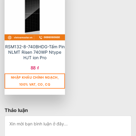
RSM132-8-740BHDG-Tấm Pin
NLMT Risen 740WP Ntype
HJT ion Pro
88
₫
NHẬP KHẨU CHÍNH NGẠCH,
100% VAT, CO, CQ
Thảo luận