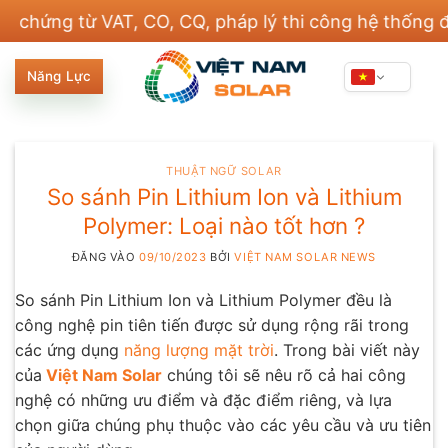
Bỏ
 từ VAT, CO, CQ, pháp lý thi công hệ thống điện và
qua
nội
Năng Lực
dung
THUẬT NGỮ SOLAR
So sánh Pin Lithium Ion và Lithium
Polymer: Loại nào tốt hơn ?
ĐĂNG VÀO
09/10/2023
BỞI
VIỆT NAM SOLAR NEWS
So sánh Pin Lithium Ion và Lithium Polymer đều là
công nghệ pin tiên tiến được sử dụng rộng rãi trong
các ứng dụng
năng lượng mặt trời
. Trong bài viết này
của
Việt Nam Solar
chúng tôi sẽ nêu rõ cả hai công
nghệ có những ưu điểm và đặc điểm riêng, và lựa
chọn giữa chúng phụ thuộc vào các yêu cầu và ưu tiên