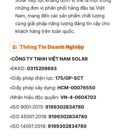
Solar tiếp tục khẳng định vị thế là một trong
những đơn vị phân phối hàng đầu tại Việt
Nam, mang đến các sản phẩm chất lượng
cùng giải pháp năng lượng đáng tin cậy cho
khách hàng trên toàn quốc.
Thông Tin Doanh Nghiệp
•
CÔNG TY TNHH VIỆT NAM SOLAR
•
ĐKKD:
0315209693
•
Giấy phép điện lực:
175/GP-SCT
•
Giấy phép xây dựng:
HCM-00076550
•
Nhãn hiệu độc quyền:
VN-4-0604703
•
ISO 9001:2015:
9199302834780
•
ISO 45001:2018:
9199302834780
•
ISO 14001:2018:
9199302834780