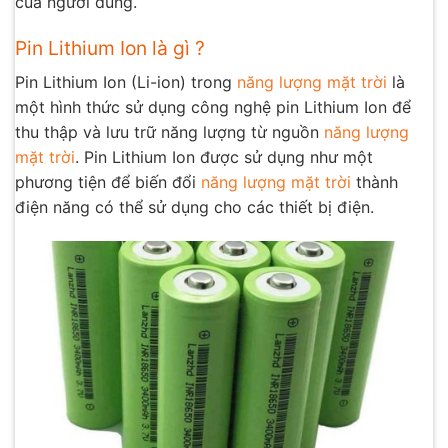
của người dùng.
Pin Lithium Ion là gì ?
Pin Lithium Ion (Li-ion) trong
năng lượng mặt trời
là
một hình thức sử dụng công nghệ pin Lithium Ion để
thu thập và lưu trữ năng lượng từ nguồn
năng lượng
mặt trời
. Pin Lithium Ion được sử dụng như một
phương tiện để biến đổi
năng lượng mặt trời
thành
điện năng có thể sử dụng cho các thiết bị điện.